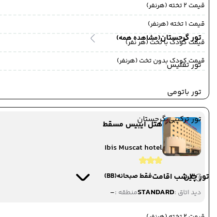
قیمت 2 تخته (هرنفر)
قیمت 1 تخته (هرنفر)
تور گرجستان
(مشاهده همه)
قیمت کودک با تخت (هر نفر)
قیمت کودک بدون تخت (هرنفر)
تور تفلیس
تور باتومی
تور ترکیبی گرجستان
هتل ایبیس مسقط
Ibis Muscat hotel
3 شب اقامت
تور چین
فقط صبحانه
(BB)
-
STANDARD
دید اتاق :
منطقه :