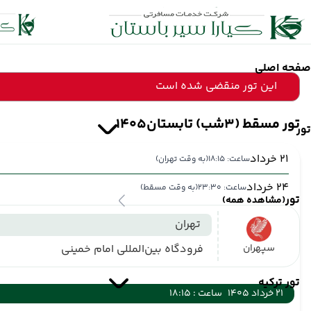
صفحه اصلی
این تور منقضی شده است
تور مسقط (3شب) تابستان1405
تور
21 خرداد
ساعت: 18:15
(به وقت تهران)
24 خرداد
ساعت: 23:30
(به وقت مسقط)
تور
(مشاهده همه)
تهران
سپهران
فرودگاه بین‌المللی امام خمینی
تور ترکیه
21 خرداد 1405
ساعت : 18:15