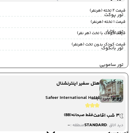
قیمت 2 تخته (هرنفر)
تور پوکت
قیمت 1 تخته (هرنفر)
تور پاتایا
قیمت کودک با تخت (هر نفر)
قیمت کودک بدون تخت (هرنفر)
تور بانکوک
تور سامویی
تور کرابی
هتل سفیر اینترنشنال
Safeer International Hotel
تور ترکیبی تایلند
3 شب اقامت
فقط صبحانه
(BB)
-
STANDARD
دید اتاق :
منطقه :