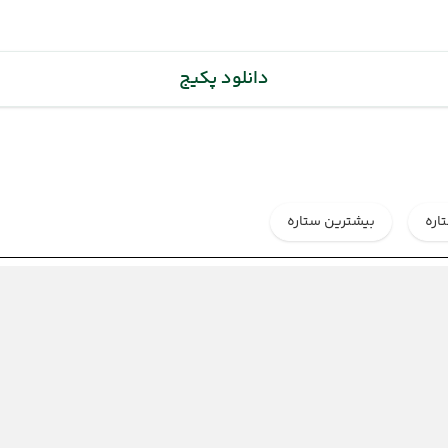
دانلود پکیج
اره
بیشترین ستاره