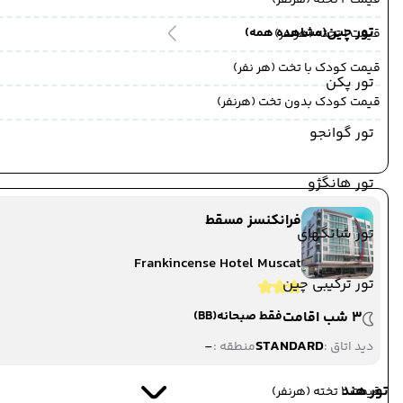
قیمت 2 تخته (هرنفر)
تور چین
(مشاهده همه)
قیمت 1 تخته (هرنفر)
قیمت کودک با تخت (هر نفر)
تور پکن
قیمت کودک بدون تخت (هرنفر)
تور گوانجو
تور هانگژو
فرانکنسز مسقط
تور شانگهای
Frankincense Hotel Muscat
تور ترکیبی چین
3 شب اقامت
فقط صبحانه
(BB)
-
STANDARD
دید اتاق :
منطقه :
تور هند
قیمت 2 تخته (هرنفر)