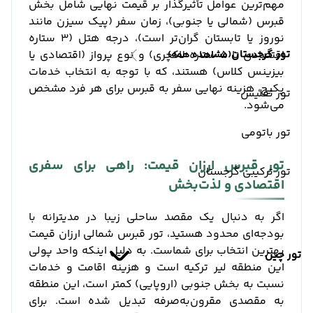
مهم‌ترین عوامل تأثیرگذار بر قیمت نهایی شامل بخش
قبرس (شمالی یا جنوبی)، زمان سفر (پیک سیزن مانند
نوروز یا تابستان گران‌تر است)، درجه هتل (۳ ستاره
تور گرجستان
اقتصادی تا ۵ ستاره لاکچری) و نوع پرواز (اقتصادی یا
(مشاهده همه)
بیزینس کلاس) هستند، که با توجه به انتخاب خدمات
پکیج، هزینه نهایی سفر به قبرس برای هر فرد مشخص
تور تفلیس
می‌شود.
تور باتومی
تور قبرس ارزان قیمت: راهی برای سفری
تور ترکیبی گرجستان
اقتصادی و لذت‌بخش
اگر به دنبال یک مقصد ساحلی زیبا در مدیترانه با
بودجه‌ای محدود هستید، تور قبرس شمالی ارزان قیمت
بهترین انتخاب برای شماست. به دلیل اینکه واحد پولی
تور چین
این منطقه لیر ترکیه است و هزینه اقامت و خدمات
نسبت به بخش جنوبی (اروپایی) کمتر است، این منطقه
به مقصدی مقرون‌به‌صرفه تبدیل شده است. برای