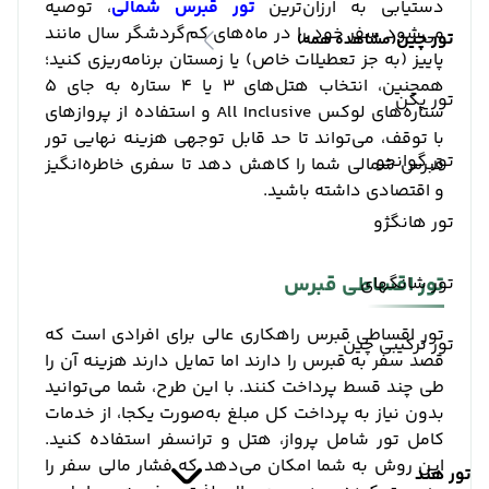
دستیابی به ارزان‌ترین
تور قبرس شمالی
، توصیه
می‌شود سفر خود را در ماه‌های کم‌گردشگر سال مانند
تور چین
(مشاهده همه)
پاییز (به جز تعطیلات خاص) یا زمستان برنامه‌ریزی کنید؛
همچنین، انتخاب هتل‌های ۳ یا ۴ ستاره به جای ۵
تور پکن
ستاره‌های لوکس All Inclusive و استفاده از پروازهای
با توقف، می‌تواند تا حد قابل توجهی هزینه نهایی تور
تور گوانجو
قبرس شمالی شما را کاهش دهد تا سفری خاطره‌انگیز
و اقتصادی داشته باشید.
تور هانگژو
تور اقساطی قبرس
تور شانگهای
تور اقساطی قبرس راهکاری عالی برای افرادی است که
تور ترکیبی چین
قصد سفر به قبرس را دارند اما تمایل دارند هزینه آن را
طی چند قسط پرداخت کنند. با این طرح، شما می‌توانید
بدون نیاز به پرداخت کل مبلغ به‌صورت یکجا، از خدمات
کامل تور شامل پرواز، هتل و ترانسفر استفاده کنید.
این روش به شما امکان می‌دهد که فشار مالی سفر را
تور هند