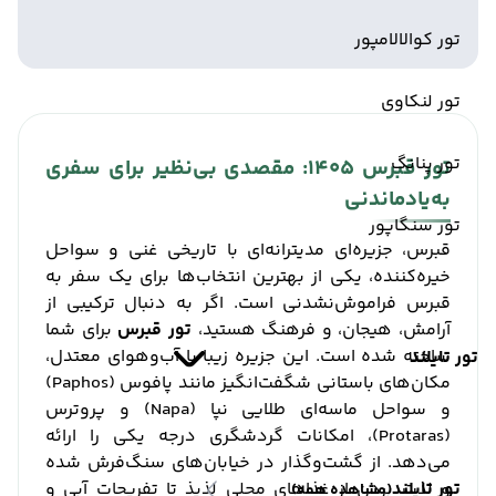
تور کوالالامپور
تور لنکاوی
تور پنانگ
تور قبرس 1405: مقصدی بی‌نظیر برای سفری
به‌یادماندنی
تور سنگاپور
قبرس، جزیره‌ای مدیترانه‌ای با تاریخی غنی و سواحل
خیره‌کننده، یکی از بهترین انتخاب‌ها برای یک سفر به
قبرس فراموش‌نشدنی است. اگر به دنبال ترکیبی از
آرامش، هیجان، و فرهنگ هستید،
تور قبرس
برای شما
ساخته شده است. این جزیره زیبا با آب‌وهوای معتدل،
تور تایلند
مکان‌های باستانی شگفت‌انگیز مانند پافوس (Paphos)
و سواحل ماسه‌ای طلایی نپا (Napa) و پروترس
(Protaras)، امکانات گردشگری درجه یکی را ارائه
می‌دهد. از گشت‌وگذار در خیابان‌های سنگ‌فرش شده
تور تایلند
و لذت بردن از غذاهای محلی لذیذ تا تفریحات آبی و
(مشاهده همه)