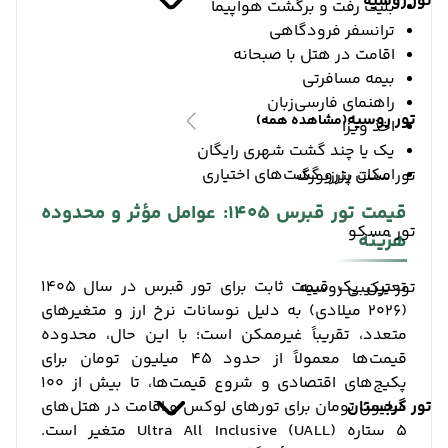
تور روسیه
بلیت رفت و برگشت هواپیما
ترانسفر فرودگاهی
اقامت در هتل با صبحانه
بیمه مسافرتی
راهنمای فارسی‌زبان
تور روسیه
(مشاهده همه)
اخذ ویزا
یک یا چند گشت شهری رایگان
امکان رزرو گشت‌های اختیاری
تور سنت پترزبورگ
قیمت تور قبرس 1405: عوامل مؤثر و محدوده
تور مسکو
هزینه
تعیین یک قیمت ثابت برای تور قبرس در سال 1405
تور ترکیبی روسیه
(2026 میلادی) به دلیل نوسانات نرخ ارز و متغیرهای
متعدد، تقریباً غیرممکن است؛ با این حال، محدوده
قیمت‌ها معمولاً از حدود ۴۵ میلیون تومان برای
پکیج‌های اقتصادی و شروع قیمت‌ها، تا بیش از ۱۰۰
تور گرجستان
میلیون تومان برای تورهای لوکس و اقامت در هتل‌های
۵ ستاره Ultra All Inclusive (UALL) متغیر است.