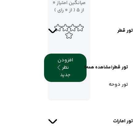
میانگین امتیاز 0
از 5 ( از 0 رای )
تور قطر
افزودن
تور قطر
نظر
(مشاهده همه)
جدید
تور دوحه
تور امارات