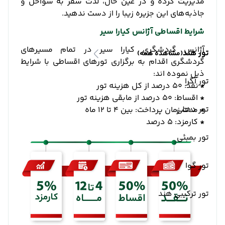
مدیریت کرده و در عین حال، لذت سفر به سواحل و
جاذبه‌های این جزیره زیبا را از دست ندهید.
شرایط اقساطی آژانس کیارا سیر
آژانس گردشگری کیارا سیر در تمام مسیرهای
تور هند
(مشاهده همه)
گردشگری اقدام به برگزاری تورهای اقساطی با شرایط
ذیل نموده اند:
تور آگرا
*
نقد: 50 درصد از کل هزینه تور
*
اقساط: 50 درصد از مابقی هزینه تور
تور دهلی
*
مدت زمان پرداخت: بین 4 تا 12 ماه
*
کارمزد: 5 درصد
تور بمبئی
تور گوا
تور ترکیبی هند