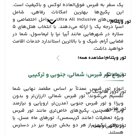
یک سفر به قبرس فوق‌العاده لوکس و باکیفیت است.
این پکیج‌ها بهترین امکانات رفاهی، شامل
سرویس‌های Ultra All Inclusive، سواحل اختصاصی و
تور ویتنام
اسپا درجه یک را ارائه می‌دهند. با انتخاب هتل‌های ۵
ستاره در شهرهایی مانند آییا نپا یا لیماسول، شما در
فضایی آرام، شیک و با بالاترین استاندارد خدمات اقامت
خواهید داشت.
تور ویتنام
(مشاهده همه)
انواع تور قبرس: شمالی، جنوبی و ترکیبی
تور دانانگ
انواع تور قبرس عمدتاً بر اساس مقصد نهایی شما
تور کروز هالونگ بی
تقسیم می‌شوند: تور قبرس شمالی (ارزان‌تر و بدون
ویزا) و تور قبرس جنوبی (مدرن‌تر، اروپایی و نیازمند
تور هانوی
ویزا). همچنین، پکیج‌های خاص‌تری مانند تور قبرس
ویژه تعطیلات (مانند کریسمس)، تورهای ماه عسل، یا
تورهای ترکیبی از هر دو بخش جزیره نیز در دسترس
تور ترکیبی ویتنام
هستند.