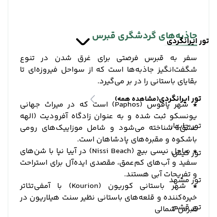
جاذبه‌های گردشگری قبرس
تور ایرانگردی
سفر به قبرس فرصتی برای غرق شدن در تنوع
شگفت‌انگیز جاذبه‌ها است که از سواحل فیروزه‌ای تا
بقایای باستانی را در بر می‌گیرد.
تور ایرانگردی
(مشاهده همه)
*
شهر پافوس (Paphos) است که در میراث جهانی
یونسکو ثبت شده و به عنوان زادگاه آفرودیت (الهه
تور چابهار
عشق) شناخته می‌شود و شامل موزاییک‌های رومی
باشکوه و مقبره‌های پادشاهان است.
*
ساحل نیسی بیچ (Nissi Beach) در آییا نپا با شن‌های
تور کیش
سفید و آب‌های کم‌عمق، مقصدی ایده‌آل برای استراحت
و تفریحات آبی هستند.
تور مشهد
*
شهر باستانی کوریون (Kourion) با آمفی‌تئاتر
خیره‌کننده و قلعه‌های باستانی نظیر سنت هیلاریون در
تور قشم
قبرس شمالی