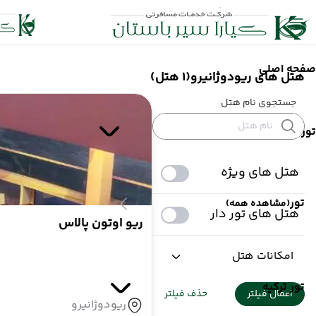
صفحه اصلی
هتل های ریودوژانیرو
(1 هتل)
جستجوی نام هتل
تور
هتل های ویژه
تور
(مشاهده همه)
هتل های تور دار
ریو اوتون پالاس
امکانات هتل
تور ترکیه
اعمال فیلتر
حذف فیلتر
ریودوژانیرو