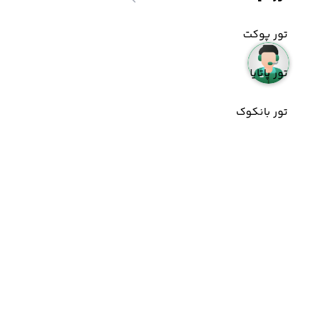
تور پوکت
تور پاتایا
تور بانکوک
تور سامویی
تور کرابی
تور ترکیبی تایلند
اطلاعات تماس
02152327
02191003363