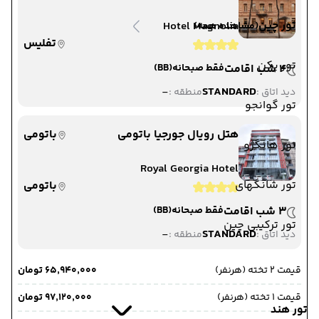
تور چین
Hotel Magnolia
(مشاهده همه)
تفلیس
تور پکن
4 شب اقامت
فقط صبحانه
(BB)
-
STANDARD
دید اتاق :
منطقه :
تور گوانجو
هتل رویال جورجیا باتومی
باتومی
تور هانگژو
Royal Georgia Hotel
تور شانگهای
باتومی
3 شب اقامت
فقط صبحانه
(BB)
تور ترکیبی چین
-
STANDARD
دید اتاق :
منطقه :
قیمت 2 تخته (هرنفر)
۶۵٬۹۴۰٬۰۰۰ تومان
قیمت 1 تخته (هرنفر)
۹۷٬۱۲۰٬۰۰۰ تومان
تور هند