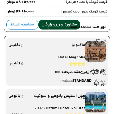
قیمت کودک با تخت (هر نفر)
۵۸٬۰۵۰٬۰۰۰ تومان
قیمت کودک بدون تخت (هرنفر)
۴۴٬۹۹۰٬۰۰۰ تومان
مشاوره و رزرو رایگان
مشاهده اقساط
تور هند
(مشاهده همه)
تور آگرا
ماگنولیا
تفلیس
تور دهلی
Hotel Magnolia
تفلیس
تور بمبئی
4 شب اقامت
فقط صبحانه
(BB)
-
STANDARD
دید اتاق :
منطقه :
تور گوا
هتل استپس باتومی و سوئیت
باتومی
تور ترکیبی هند
STEPS Batumi Hotel & Suites