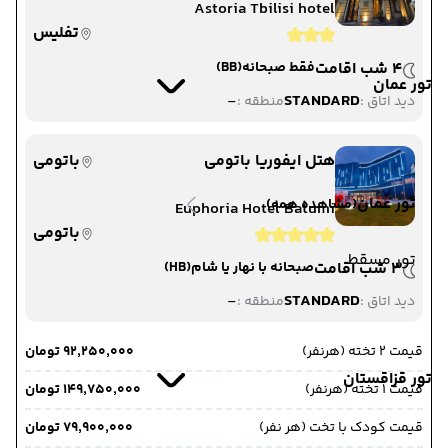
Astoria Tbilisi hotel
تفلیس
4 شب اقامت
فقط صبحانه
(BB)
تور عمان
-
STANDARD
دید اتاق :
منطقه :
هتل ایفوریا باتومی
باتومی
تور عمان
(مشاهده همه)
Euphoria Hotel Batumi
باتومی
تور مسقط
3 شب اقامت
صبحانه با نهار یا شام
(HB)
-
STANDARD
دید اتاق :
منطقه :
قیمت 2 تخته (هرنفر)
۹۲٬۲۵۰٬۰۰۰ تومان
تور قزاقستان
قیمت 1 تخته (هرنفر)
۱۴۹٬۷۵۰٬۰۰۰ تومان
قیمت کودک با تخت (هر نفر)
۷۹٬۹۰۰٬۰۰۰ تومان