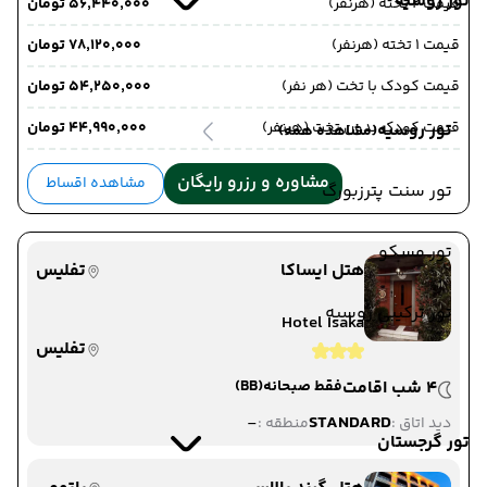
تور روسیه
قیمت 2 تخته (هرنفر)
۵۶٬۴۴۰٬۰۰۰ تومان
قیمت 1 تخته (هرنفر)
۷۸٬۱۲۰٬۰۰۰ تومان
قیمت کودک با تخت (هر نفر)
۵۴٬۲۵۰٬۰۰۰ تومان
قیمت کودک بدون تخت (هرنفر)
۴۴٬۹۹۰٬۰۰۰ تومان
تور روسیه
(مشاهده همه)
مشاوره و رزرو رایگان
مشاهده اقساط
تور سنت پترزبورگ
تور مسکو
هتل ایساکا
تفلیس
تور ترکیبی روسیه
Hotel Isaka
تفلیس
4 شب اقامت
فقط صبحانه
(BB)
-
STANDARD
دید اتاق :
منطقه :
تور گرجستان