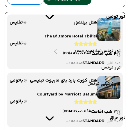
تور تونس
هتل بیلتمور
تفلیس
The Biltmore Hotel Tbilisi
تفلیس
تور تونس
(مشاهده همه)
4 شب اقامت
فقط صبحانه
(BB)
-
STANDARD
دید اتاق :
منطقه :
تور تونس
هتل کورت یارد بای ماریوت تبلیسی
باتومی
تور ترکیبی تونس
Courtyard by Marriott Batumi
باتومی
3 شب اقامت
فقط صبحانه
(BB)
تور عراق
-
STANDARD
دید اتاق :
منطقه :