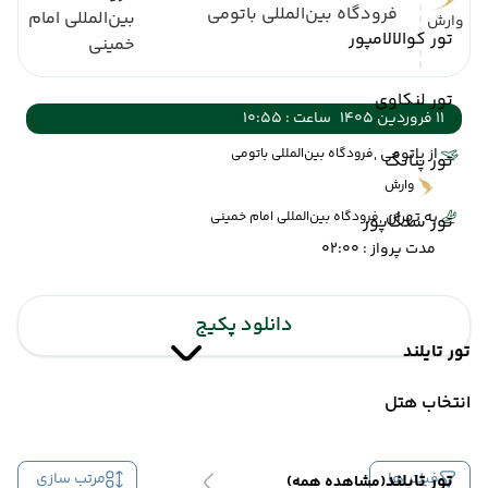
فرودگاه بین‌المللی باتومی
بین‌المللی امام
وارش
تور کوالالامپور
خمینی
تور لنکاوی
11 فروردین 1405
ساعت : 10:55
از باتومی ,
فرودگاه بین‌المللی باتومی
تور پنانگ
وارش
به تهران ,
فرودگاه بین‌المللی امام خمینی
تور سنگاپور
مدت پرواز : 02:00
دانلود پکیج
تور تایلند
انتخاب هتل
فیلتر ها
مرتب سازی
تور تایلند
(مشاهده همه)