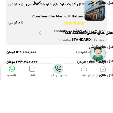
تل های داخلی
هتل کورت یارد بای ماریوت تبلیسی
باتومی
Courtyard by Marriott Batumi
باتومی
3 شب اقامت
فقط صبحانه
(BB)
هتل های داخلی
(مشاهده همه)
-
STANDARD
دید اتاق :
منطقه :
تل های کیش
قیمت 2 تخته (هرنفر)
۱۳۴٬۰۵۰٬۰۰۰ تومان
تل های قشم
قیمت 1 تخته (هرنفر)
۲۳۳٬۳۵۰٬۰۰۰ تومان
قیمت کودک با تخت (هر نفر)
۱۱۳٬۱۵۰٬۰۰۰ تومان
ل های چابهار
خانه
تور
هتل
واتساپ
مشاوره رایگان
قیمت کودک بدون تخت (هرنفر)
۴۴٬۹۹۰٬۰۰۰ تومان
مشاوره و رزرو رایگان
مشاهده اقساط
سایر تاریخ های برگزاری
تل های خارجی
اطلاعات تور
20 مرداد 1405
27 مرداد 1405
22 مرداد 1405
29 مرداد 1405