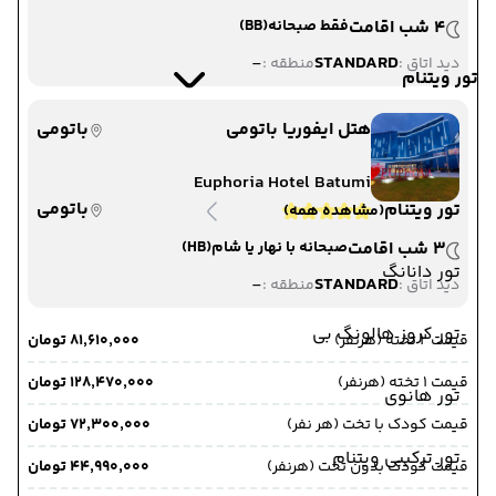
4 شب اقامت
فقط صبحانه
(BB)
-
STANDARD
دید اتاق :
منطقه :
تور ویتنام
هتل ایفوریا باتومی
باتومی
Euphoria Hotel Batumi
باتومی
تور ویتنام
(مشاهده همه)
3 شب اقامت
صبحانه با نهار یا شام
(HB)
تور دانانگ
-
STANDARD
دید اتاق :
منطقه :
تور کروز هالونگ بی
قیمت 2 تخته (هرنفر)
۸۱٬۶۱۰٬۰۰۰ تومان
قیمت 1 تخته (هرنفر)
۱۲۸٬۴۷۰٬۰۰۰ تومان
تور هانوی
قیمت کودک با تخت (هر نفر)
۷۲٬۳۰۰٬۰۰۰ تومان
تور ترکیبی ویتنام
قیمت کودک بدون تخت (هرنفر)
۴۴٬۹۹۰٬۰۰۰ تومان