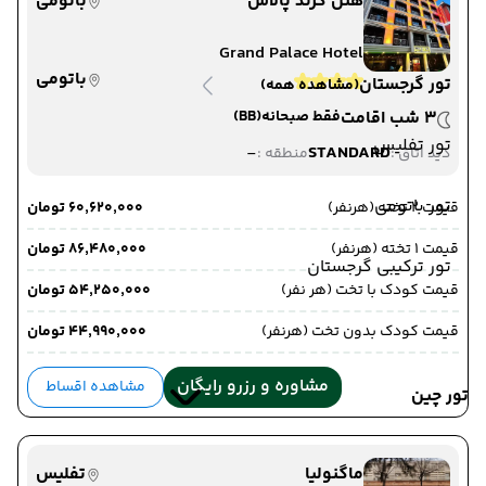
هتل گرند پالاس
باتومی
Grand Palace Hotel
باتومی
تور گرجستان
(مشاهده همه)
3 شب اقامت
فقط صبحانه
(BB)
تور تفلیس
-
STANDARD
دید اتاق :
منطقه :
تور باتومی
قیمت 2 تخته (هرنفر)
۶۰٬۶۲۰٬۰۰۰ تومان
قیمت 1 تخته (هرنفر)
۸۶٬۴۸۰٬۰۰۰ تومان
تور ترکیبی گرجستان
قیمت کودک با تخت (هر نفر)
۵۴٬۲۵۰٬۰۰۰ تومان
قیمت کودک بدون تخت (هرنفر)
۴۴٬۹۹۰٬۰۰۰ تومان
مشاوره و رزرو رایگان
مشاهده اقساط
تور چین
ماگنولیا
تفلیس