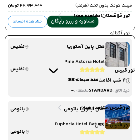
قیمت کودک بدون تخت (هرنفر)
۴۴٬۹۹۰٬۰۰۰ تومان
تور قزاقستان
(مشاهده همه)
مشاوره و رزرو رایگان
مشاهده اقساط
تور آکتائو
هتل پاین آستوریا
تفلیس
Pine Astoria Hotel
تفلیس
تور قبرس
4 شب اقامت
فقط صبحانه
(BB)
-
STANDARD
دید اتاق :
منطقه :
تور قبرس
(مشاهده همه)
هتل ایفوریا باتومی
باتومی
Euphoria Hotel Batumi
تور قبرس شمالی
باتومی