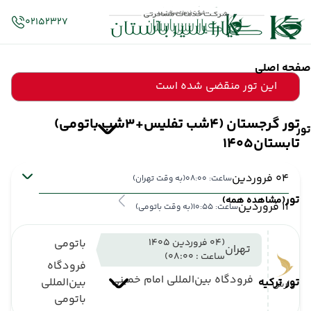
02152327
صفحه اصلی
این تور منقضی شده است
تور گرجستان (4شب تفلیس+3شب باتومی)
تور
تابستان1405
04 فروردین
ساعت: 08:00
(به وقت تهران)
تور
(مشاهده همه)
11 فروردین
ساعت: 10:55
(به وقت باتومی)
(04 فروردین 1405
باتومی
تهران
ساعت : 08:00)
فرودگاه
فرودگاه بین‌المللی امام خمینی
تور ترکیه
بین‌المللی
وارش
باتومی