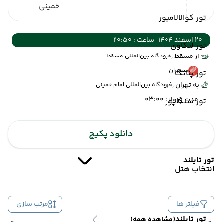
خمینی
تور کوالالامپور
20 اسفند 1404
ساعت : 20:50
تور لنکاوی
از مسقط ,
فرودگاه بین‌المللی مسقط
سپهران
تور پنانگ
به تهران ,
فرودگاه بین‌المللی امام خمینی
مدت پرواز : 03:00
تور سنگاپور
دانلود پکیج
تور تایلند
انتخاب هتل
فیلتر ها
مرتب سازی
تور تایلند
(مشاهده همه)