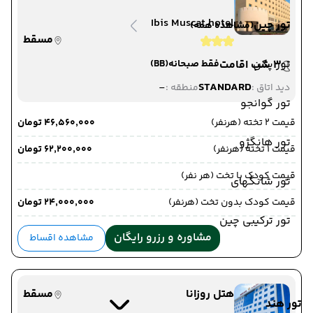
Ibis Muscat hotel
تور چین
(مشاهده همه)
مسقط
تور پکن
3 شب اقامت
فقط صبحانه
(BB)
-
STANDARD
دید اتاق :
منطقه :
تور گوانجو
قیمت 2 تخته (هرنفر)
۴۶٬۵۶۰٬۰۰۰ تومان
تور هانگژو
قیمت 1 تخته (هرنفر)
۶۲٬۲۰۰٬۰۰۰ تومان
قیمت کودک با تخت (هر نفر)
تور شانگهای
قیمت کودک بدون تخت (هرنفر)
۲۴٬۰۰۰٬۰۰۰ تومان
تور ترکیبی چین
مشاوره و رزرو رایگان
مشاهده اقساط
هتل روزانا
مسقط
تور هند