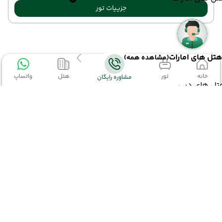
جزییات تور
هتل های امارات
(مشاهده همه)
خانه
تور
هتل
واتساپ
مشاوره رایگان
تل های دبی
تل های گرجستان
اطلاعات تماس
02152327
هتل های گرجستان
(مشاهده همه)
02191003363
kiyaraseir@gmail.com