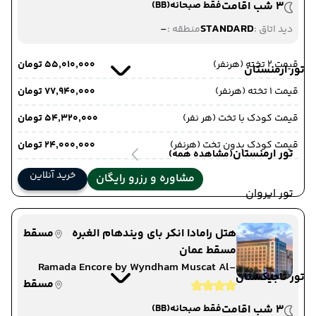
3 شب اقامت
فقط صبحانه
(BB)
-
STANDARD
دید اتاق :
منطقه :
قیمت 2 تخته (هرنفر)
۵۵٬۰۱۰٬۰۰۰ تومان
تور ارمنستان
قیمت 1 تخته (هرنفر)
۷۷٬۹۴۰٬۰۰۰ تومان
قیمت کودک با تخت (هر نفر)
۵۴٬۳۲۰٬۰۰۰ تومان
قیمت کودک بدون تخت (هرنفر)
۲۴٬۰۰۰٬۰۰۰ تومان
تور ارمنستان
(مشاهده همه)
خرید آنلاین
مشاوره و رزرو رایگان
تور ایروان
هتل رامادا انکر بای ویندهام الغبره
مسقط
مسقط عمان
Ramada Encore by Wyndham Muscat Al-
تور تاجیکستان
Ghubra
مسقط
3 شب اقامت
فقط صبحانه
(BB)