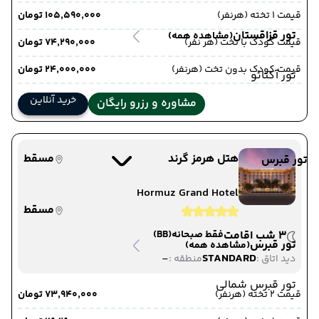
قیمت 1 تخته (هرنفر)
۱۰۵٬۵۹۰٬۰۰۰ تومان
تور قزاقستان
(مشاهده همه)
قیمت کودک با تخت (هر نفر)
۷۴٬۲۹۰٬۰۰۰ تومان
قیمت کودک بدون تخت (هرنفر)
۲۴٬۰۰۰٬۰۰۰ تومان
تور آکتائو
خرید آنلاین
مشاوره و رزرو رایگان
هتل هرمز گرند
مسقط
تور قبرس
Hormuz Grand Hotel
مسقط
3 شب اقامت
فقط صبحانه
(BB)
تور قبرس
(مشاهده همه)
-
STANDARD
دید اتاق :
منطقه :
تور قبرس شمالی
قیمت 2 تخته (هرنفر)
۷۳٬۹۴۰٬۰۰۰ تومان