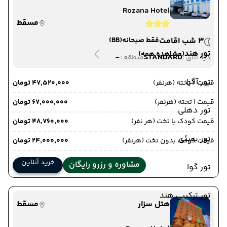
Rozana Hotel
مسقط
3 شب اقامت
فقط صبحانه
(BB)
تور هند
(مشاهده همه)
-
STANDARD
دید اتاق :
منطقه :
تور آگرا
قیمت 2 تخته (هرنفر)
۴۷٬۵۲۰٬۰۰۰ تومان
قیمت 1 تخته (هرنفر)
۶۷٬۰۰۰٬۰۰۰ تومان
تور دهلی
قیمت کودک با تخت (هر نفر)
۴۸٬۷۶۰٬۰۰۰ تومان
تور بمبئی
قیمت کودک بدون تخت (هرنفر)
۲۴٬۰۰۰٬۰۰۰ تومان
خرید آنلاین
مشاوره و رزرو رایگان
تور گوا
تور ترکیبی هند
هتل سزار
مسقط