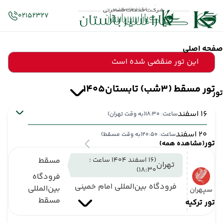
02152327
صفحه اصلی
این تور منقضی شده است
تور مسقط (3شب) تابستان1405
تور
16 اسفند
ساعت: 18:30
(به وقت تهران)
20 اسفند
ساعت: 20:50
(به وقت مسقط)
تور
(مشاهده همه)
(16 اسفند 1404 ساعت :
مسقط
تهران
18:30)
فرودگاه
فرودگاه بین‌المللی امام خمینی
بین‌المللی
سپهران
مسقط
تور ترکیه