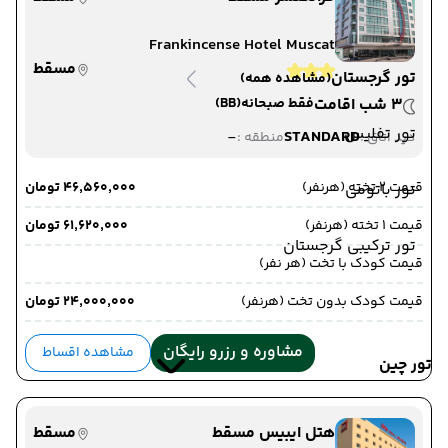
Frankincense Hotel Muscat
مسقط
تور گرجستان
(مشاهده همه)
3 شب اقامت
فقط صبحانه
(BB)
تور تفلیس
-
STANDARD
دید اتاق :
منطقه :
قیمت 2 تخته (هرنفر)
۴۶٬۵۶۰٬۰۰۰ تومان
تور باتومی
قیمت 1 تخته (هرنفر)
۶۱٬۶۲۰٬۰۰۰ تومان
تور ترکیبی گرجستان
قیمت کودک با تخت (هر نفر)
قیمت کودک بدون تخت (هرنفر)
۲۴٬۰۰۰٬۰۰۰ تومان
مشاوره و رزرو رایگان
مشاهده اقساط
تور چین
هتل ایبیس مسقط
مسقط