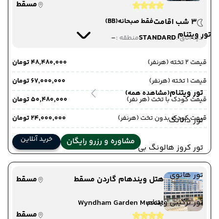
مسقط
3 شب اقامت
فقط صبحانه
(BB)
تور ویتنام
-
STANDARD
دید اتاق :
منطقه :
قیمت 2 تخته (هرنفر)
۴۸٬۴۸۰٬۰۰۰ تومان
قیمت 1 تخته (هرنفر)
۶۷٬۰۰۰٬۰۰۰ تومان
تور ویتنام
(مشاهده همه)
قیمت کودک با تخت (هر نفر)
۵۰٬۴۸۰٬۰۰۰ تومان
قیمت کودک بدون تخت (هرنفر)
۲۴٬۰۰۰٬۰۰۰ تومان
تور دانانگ
خرید آنلاین
مشاوره و رزرو رایگان
تور کروز هالونگ بی
تور هانوی
هتل ویندهام گاردن مسقط
مسقط
تور ترکیبی ویتنام
Wyndham Garden Muscat
مسقط