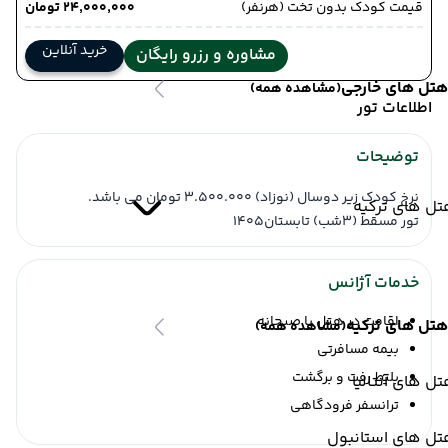
قیمت کودک بدون تخت (هرنفر)
۲۴٬۰۰۰٬۰۰۰ تومان
خرید آنلاین
مشاوره و رزرو رایگان
هتل های خارجی
(مشاهده همه)
اطلاعات تور
توضیحات
نرخ کودک زیر دوسال (نوزاد) 3.500.000 تومان می باشد.
ل های ترکیه
تور مسقط (3شب) تابستان1405
خدمات آژانس
اقامت در هتل با صبحانه
هتل های ترکیه
(مشاهده همه)
بیمه مسافرتی
بلیط رفت و برگشت
ل های آنتالیا
ترانسفر فرودگاهی
تل های استانبول