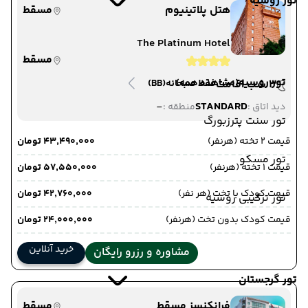
تور روسیه
هتل پلاتینیوم
مسقط
The Platinum Hotel
مسقط
تور روسیه
(مشاهده همه)
3 شب اقامت
فقط صبحانه
(BB)
-
STANDARD
دید اتاق :
منطقه :
تور سنت پترزبورگ
قیمت 2 تخته (هرنفر)
۴۳٬۴۹۰٬۰۰۰ تومان
تور مسکو
قیمت 1 تخته (هرنفر)
۵۷٬۵۵۰٬۰۰۰ تومان
قیمت کودک با تخت (هر نفر)
۴۲٬۷۶۰٬۰۰۰ تومان
تور ترکیبی روسیه
قیمت کودک بدون تخت (هرنفر)
۲۴٬۰۰۰٬۰۰۰ تومان
خرید آنلاین
مشاوره و رزرو رایگان
تور گرجستان
فرانکنسز مسقط
مسقط