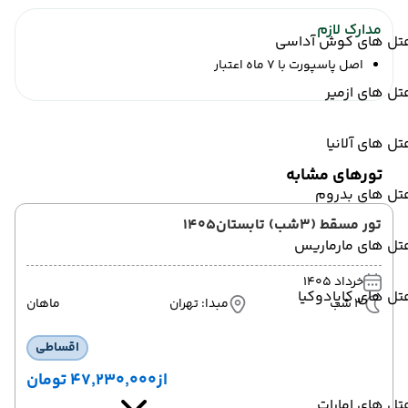
مدارک لازم
تل های کوش آداسی
اصل پاسپورت با 7 ماه اعتبار
ل های ازمیر
ل های آلانیا
تورهای مشابه
تل های بدروم
تور مسقط (3شب) تابستان1405
تل های مارماریس
خرداد 1405
ل های کاپادوکیا
3 شب
مبدا: تهران
ماهان
اقساطی
از
۴۷٬۲۳۰٬۰۰۰ تومان
ل های امارات