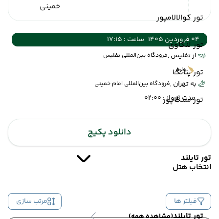
خمینی
تور کوالالامپور
04 فروردین 1405
ساعت : 17:15
تور لنکاوی
از تفلیس ,
فرودگاه بین‌المللی تفلیس
وارش
تور پنانگ
به تهران ,
فرودگاه بین‌المللی امام خمینی
مدت پرواز : 02:00
تور سنگاپور
دانلود پکیج
تور تایلند
انتخاب هتل
فیلتر ها
مرتب سازی
تور تایلند
(مشاهده همه)