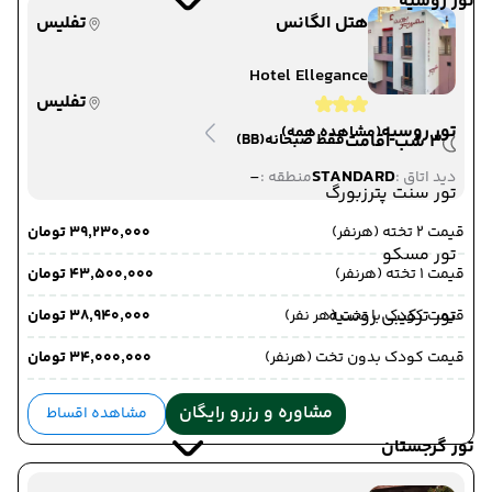
تور روسیه
هتل الگانس
تفلیس
Hotel Ellegance
تفلیس
تور روسیه
(مشاهده همه)
3 شب اقامت
فقط صبحانه
(BB)
-
STANDARD
دید اتاق :
منطقه :
تور سنت پترزبورگ
قیمت 2 تخته (هرنفر)
۳۹٬۲۳۰٬۰۰۰ تومان
تور مسکو
قیمت 1 تخته (هرنفر)
۴۳٬۵۰۰٬۰۰۰ تومان
تور ترکیبی روسیه
قیمت کودک با تخت (هر نفر)
۳۸٬۹۴۰٬۰۰۰ تومان
قیمت کودک بدون تخت (هرنفر)
۳۴٬۰۰۰٬۰۰۰ تومان
مشاوره و رزرو رایگان
مشاهده اقساط
تور گرجستان