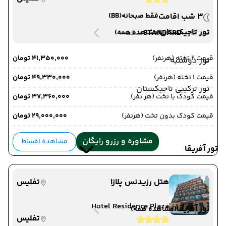
3 شب اقامت
فقط صبحانه
(BB)
تور تاجیکستان
-
STANDARD
(مشاهده همه)
دید اتاق :
منطقه :
قیمت 2 تخته (هرنفر)
۴۱٬۳۵۰٬۰۰۰ تومان
تور دوشنبه
قیمت 1 تخته (هرنفر)
۴۹٬۳۳۰٬۰۰۰ تومان
تور ترکیبی تاجیکستان
قیمت کودک با تخت (هر نفر)
۳۷٬۳۶۰٬۰۰۰ تومان
قیمت کودک بدون تخت (هرنفر)
۲۹٬۰۰۰٬۰۰۰ تومان
مشاوره و رزرو رایگان
مشاهده اقساط
تور آفریقا
هتل رزیدنس پلازا
تفلیس
Hotel Residence Plaza
تور آفریقا
(مشاهده همه)
تفلیس