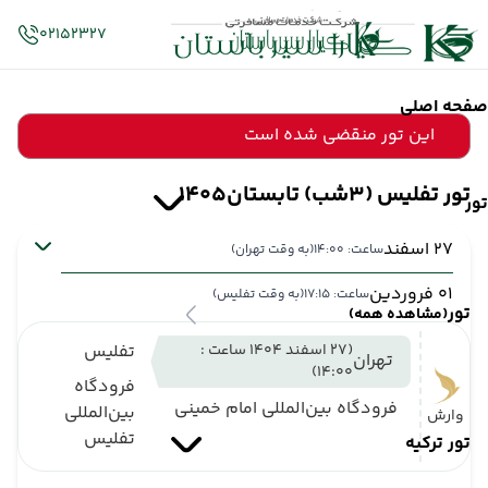
02152327
صفحه اصلی
این تور منقضی شده است
تور تفلیس (3شب) تابستان1405
تور
27 اسفند
ساعت: 14:00
(به وقت تهران)
01 فروردین
ساعت: 17:15
(به وقت تفلیس)
تور
(مشاهده همه)
(27 اسفند 1404 ساعت :
تفلیس
تهران
14:00)
فرودگاه
فرودگاه بین‌المللی امام خمینی
بین‌المللی
وارش
تفلیس
تور ترکیه