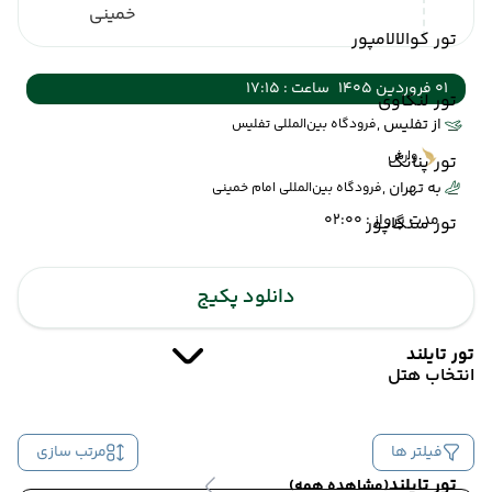
خمینی
تور کوالالامپور
01 فروردین 1405
ساعت : 17:15
تور لنکاوی
از تفلیس ,
فرودگاه بین‌المللی تفلیس
وارش
تور پنانگ
به تهران ,
فرودگاه بین‌المللی امام خمینی
مدت پرواز : 02:00
تور سنگاپور
دانلود پکیج
تور تایلند
انتخاب هتل
فیلتر ها
مرتب سازی
تور تایلند
(مشاهده همه)