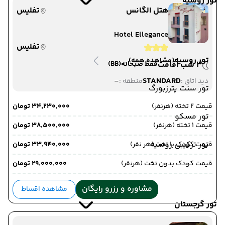
تور روسیه
هتل الگانس
تفلیس
Hotel Ellegance
تفلیس
تور روسیه
(مشاهده همه)
3 شب اقامت
فقط صبحانه
(BB)
-
STANDARD
دید اتاق :
منطقه :
تور سنت پترزبورگ
قیمت 2 تخته (هرنفر)
۳۴٬۲۳۰٬۰۰۰ تومان
تور مسکو
قیمت 1 تخته (هرنفر)
۳۸٬۵۰۰٬۰۰۰ تومان
تور ترکیبی روسیه
قیمت کودک با تخت (هر نفر)
۳۳٬۹۴۰٬۰۰۰ تومان
قیمت کودک بدون تخت (هرنفر)
۲۹٬۰۰۰٬۰۰۰ تومان
مشاوره و رزرو رایگان
مشاهده اقساط
تور گرجستان