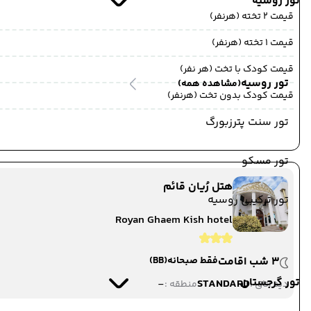
تور روسیه
قیمت 2 تخته (هرنفر)
قیمت 1 تخته (هرنفر)
قیمت کودک با تخت (هر نفر)
تور روسیه
(مشاهده همه)
قیمت کودک بدون تخت (هرنفر)
تور سنت پترزبورگ
تور مسکو
هتل رُیان قائم
تور ترکیبی روسیه
Royan Ghaem Kish hotel
3 شب اقامت
فقط صبحانه
(BB)
تور گرجستان
-
STANDARD
دید اتاق :
منطقه :