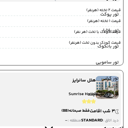
قیمت 2 تخته (هرنفر)
تور پوکت
قیمت 1 تخته (هرنفر)
تور پاتایا
قیمت کودک با تخت (هر نفر)
قیمت کودک بدون تخت (هرنفر)
تور بانکوک
تور سامویی
تور کرابی
هتل سانرایز
Sunrise Hotel
تور ترکیبی تایلند
3 شب اقامت
فقط صبحانه
(BB)
-
STANDARD
دید اتاق :
منطقه :