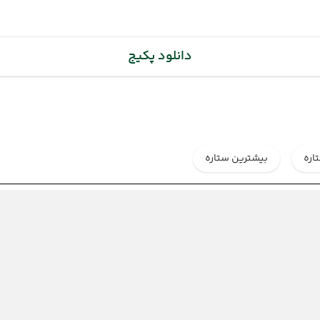
دانلود پکیج
اره
بیشترین ستاره