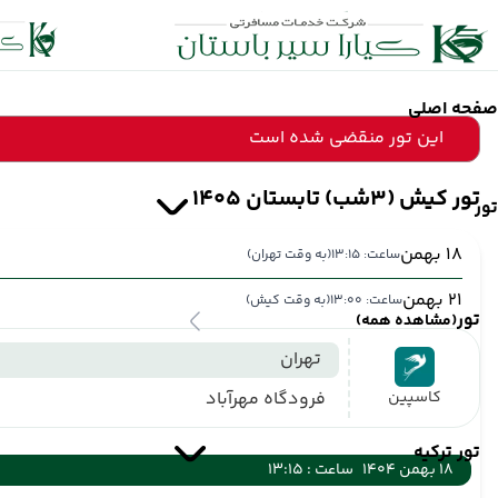
صفحه اصلی
این تور منقضی شده است
تور کیش (3شب) تابستان 1405
تور
18 بهمن
ساعت: 13:15
(به وقت تهران)
21 بهمن
ساعت: 13:00
(به وقت کیش)
تور
(مشاهده همه)
تهران
کاسپین
فرودگاه مهرآباد
تور ترکیه
18 بهمن 1404
ساعت : 13:15