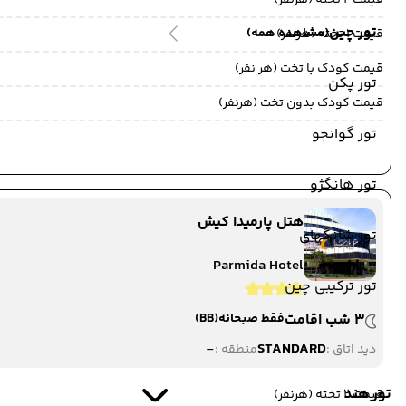
قیمت 2 تخته (هرنفر)
تور چین
(مشاهده همه)
قیمت 1 تخته (هرنفر)
قیمت کودک با تخت (هر نفر)
تور پکن
قیمت کودک بدون تخت (هرنفر)
تور گوانجو
تور هانگژو
هتل پارمیدا کیش
تور شانگهای
Parmida Hotel
تور ترکیبی چین
3 شب اقامت
فقط صبحانه
(BB)
-
STANDARD
دید اتاق :
منطقه :
تور هند
قیمت 2 تخته (هرنفر)