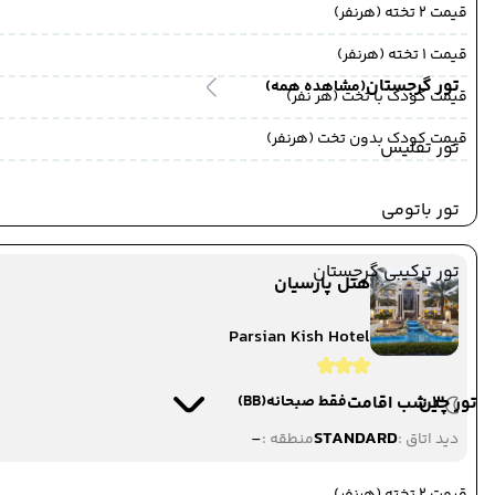
قیمت 2 تخته (هرنفر)
قیمت 1 تخته (هرنفر)
تور گرجستان
(مشاهده همه)
قیمت کودک با تخت (هر نفر)
قیمت کودک بدون تخت (هرنفر)
تور تفلیس
تور باتومی
تور ترکیبی گرجستان
هتل پارسیان
Parsian Kish Hotel
3 شب اقامت
تور چین
فقط صبحانه
(BB)
-
STANDARD
دید اتاق :
منطقه :