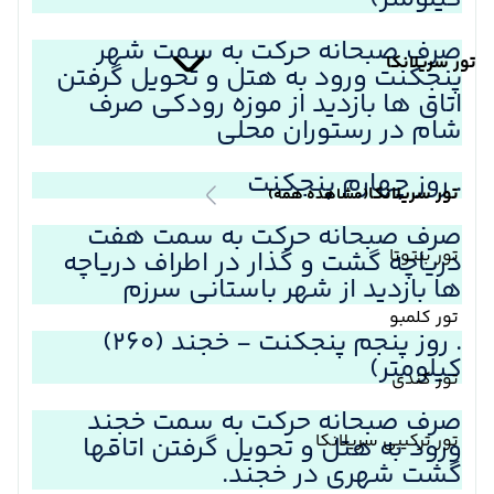
صرف صبحانه حرکت به سمت شهر
تور سریلانکا
پنجکنت ورود به هتل و تحویل گرفتن
اتاق ها بازدید از موزه رودکی صرف
شام در رستوران محلی
. روز چهارم پنجکنت
تور سریلانکا
(مشاهده همه)
صرف صبحانه حرکت به سمت هفت
تور بنتوتا
دریاچه گشت و گذار در اطراف دریاچه
ها بازدید از شهر باستانی سرزم
تور کلمبو
. روز پنجم پنجکنت - خجند (۲۶۰)
کیلومتر)
تور کندی
صرف صبحانه حرکت به سمت خجند
تور ترکیبی سریلانکا
ورود به هتل و تحویل گرفتن اتاقها
گشت شهری در خجند.