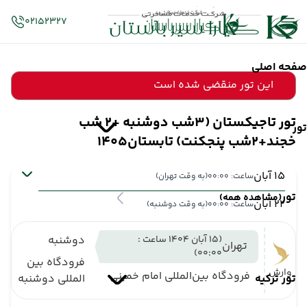
02152327
صفحه اصلی
این تور منقضی شده است
تور تاجیکستان (3شب دوشنبه +2 شب
تور
خجند+2شب پنجکنت) تابستان1405
15 آبان
ساعت: 00:00
(به وقت تهران)
تور
(مشاهده همه)
22 آبان
ساعت: 00:00
(به وقت دوشنبه)
(15 آبان 1404 ساعت :
دوشنبه
تهران
00:00)
فرودگاه بین
وارش
فرودگاه بین‌المللی امام خمینی
تور ترکیه
المللی دوشنبه