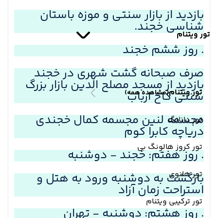
بازدید از بازار سنتی و موزه باستان
شناسی خجند.
تور ویتنام
. روز ششم خجند
صرف صبحانه گشت شهری در خجند
بازدید از مسجد مصلح الدین بازار بزرگ
تور ویتنام
(مشاهده همه)
سنتی کاخ ارباب
مجسمه لنین مجسمه کمال خجندی
تور دانانگ
دریاچه کابرا کوم
تور کروز هالونگ بی
. روز هفتم: خجند - دوشنبه
تور هانوی
بازگشت به دوشنبه ورود به هتل و
استراحت زمان آزاد
تور ترکیبی ویتنام
. روز هشتم: دوشنبه - تهران