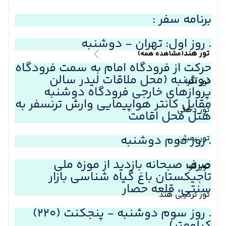
برنامه سفر :
. روز اول: تهران - دوشنبه
تور هند
(مشاهده همه)
حرکت از فرودگاه امام به سمت فرودگاه
دوشنبه (محل ملاقات لیدر سالن
تور آگرا
پروازهای خارجی فرودگاه دوشنبه
مقابل کانتر هواپیمایی وارش ترنسفر به
تور دهلی
هتل محل اقامت
. روز دوم دوشنبه
تور بمبئی
صرف صبحانه بازدید از موزه ملی
تور گوا
تاجیکستان باغ گیاه شناسی بازار
سنتی، قلعه حصار
تور ترکیبی هند
. روز سوم دوشنبه - پنجکنت (۲۲۰)
کیلومتر)