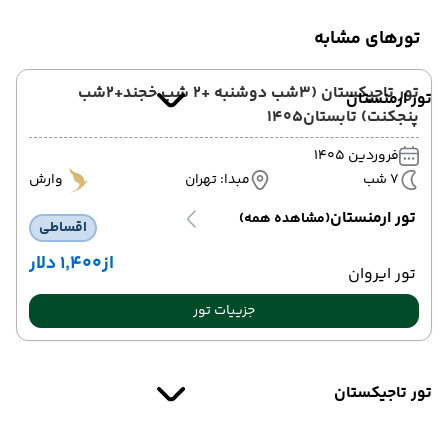
تورهای مشابه
تور تاجیکستان (3شب دوشنبه +2 شب خجند+2شب
تور ارمنستان
پنجکنت) تابستان1405
فروردین 1405
7 شب
مبدا: تهران
وارش
تور ارمنستان
(مشاهده همه)
اقساطی
از
۱٬۴۰۰ دلار
تور ایروان
جزییات تور
تور تاجیکستان