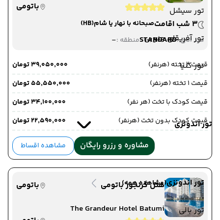
Casino Hotel
باتومی
تور سیشل
3 شب اقامت
صبحانه با نهار یا شام
(HB)
تور آفریقای جنوبی
-
STANDARD
دید اتاق :
منطقه :
قیمت 2 تخته (هرنفر)
۳۹٬۰۵۰٬۰۰۰ تومان
تور کنیا
قیمت 1 تخته (هرنفر)
۵۵٬۵۵۰٬۰۰۰ تومان
قیمت کودک با تخت (هر نفر)
۳۴٬۱۰۰٬۰۰۰ تومان
قیمت کودک بدون تخت (هرنفر)
۲۲٬۵۹۰٬۰۰۰ تومان
تور اندونزی
مشاوره و رزرو رایگان
مشاهده اقساط
تور اندونزی
(مشاهده همه)
هتل گرنجور باتومی
باتومی
The Grandeur Hotel Batumi
تور بالی