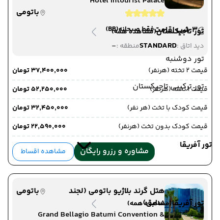
Hotel Intourist Palace
باتومی
3 شب اقامت
فقط صبحانه
(BB)
تور تاجیکستان
(مشاهده همه)
-
STANDARD
دید اتاق :
منطقه :
تور دوشنبه
قیمت 2 تخته (هرنفر)
۳۷٬۴۰۰٬۰۰۰ تومان
تور ترکیبی تاجیکستان
قیمت 1 تخته (هرنفر)
۵۲٬۲۵۰٬۰۰۰ تومان
قیمت کودک با تخت (هر نفر)
۳۲٬۴۵۰٬۰۰۰ تومان
قیمت کودک بدون تخت (هرنفر)
۲۲٬۵۹۰٬۰۰۰ تومان
تور آفریقا
مشاوره و رزرو رایگان
مشاهده اقساط
هتل گرند بلاژیو باتومی (لجند
باتومی
سابق)
تور آفریقا
(مشاهده همه)
Grand Bellagio Batumi Convention &