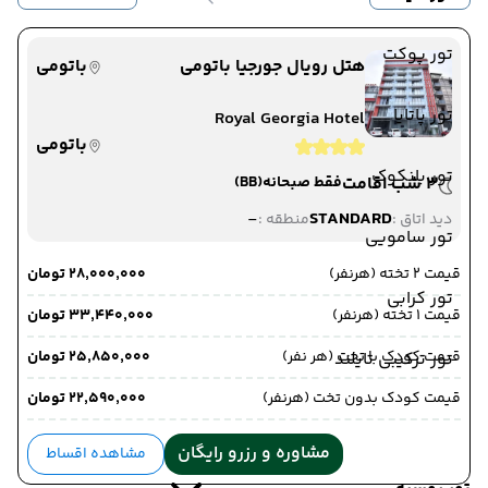
تور پوکت
هتل رویال جورجیا باتومی
باتومی
تور پاتایا
Royal Georgia Hotel
باتومی
تور بانکوک
3 شب اقامت
فقط صبحانه
(BB)
-
STANDARD
دید اتاق :
منطقه :
تور سامویی
قیمت 2 تخته (هرنفر)
۲۸٬۰۰۰٬۰۰۰ تومان
تور کرابی
قیمت 1 تخته (هرنفر)
۳۳٬۴۴۰٬۰۰۰ تومان
قیمت کودک با تخت (هر نفر)
۲۵٬۸۵۰٬۰۰۰ تومان
تور ترکیبی تایلند
قیمت کودک بدون تخت (هرنفر)
۲۲٬۵۹۰٬۰۰۰ تومان
مشاوره و رزرو رایگان
مشاهده اقساط