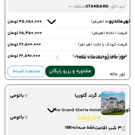
-
STANDARD
دید اتاق :
منطقه :
تور مالدیو
قیمت 2 تخته (هرنفر)
۴۵٬۶۵۰٬۰۰۰ تومان
قیمت 1 تخته (هرنفر)
۶۵٬۴۵۰٬۰۰۰ تومان
قیمت کودک با تخت (هر نفر)
۲۷٬۵۰۰٬۰۰۰ تومان
قیمت کودک بدون تخت (هرنفر)
۲۲٬۵۹۰٬۰۰۰ تومان
تور مالدیو
(مشاهده همه)
مشاوره و رزرو رایگان
مشاهده اقساط
تور ماله
د گرند گلوریا
باتومی
تور برزیل
The Grand Gloria Hotel
باتومی
3 شب اقامت
فقط صبحانه
(BB)