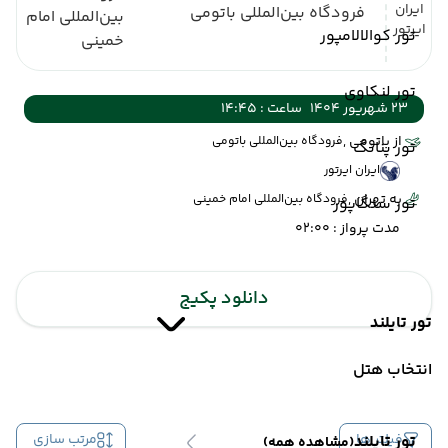
ایران
فرودگاه بین‌المللی باتومی
بین‌المللی امام
ایرتور
تور کوالالامپور
خمینی
تور لنکاوی
23 شهریور 1404
ساعت : 14:45
از باتومی ,
فرودگاه بین‌المللی باتومی
تور پنانگ
ایران ایرتور
به تهران ,
فرودگاه بین‌المللی امام خمینی
تور سنگاپور
مدت پرواز : 02:00
دانلود پکیج
تور تایلند
انتخاب هتل
فیلتر ها
مرتب سازی
تور تایلند
(مشاهده همه)