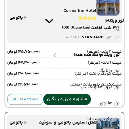
Corner Inn Hotel
باتومی
تور ویتنام
3 شب اقامت
فقط صبحانه
(BB)
-
STANDARD
دید اتاق :
منطقه :
قیمت 2 تخته (هرنفر)
۳۵٬۷۵۰٬۰۰۰ تومان
تور ویتنام
(مشاهده همه)
قیمت 1 تخته (هرنفر)
۴۷٬۳۰۰٬۰۰۰ تومان
تور دانانگ
قیمت کودک با تخت (هر نفر)
۳۰٬۸۰۰٬۰۰۰ تومان
قیمت کودک بدون تخت (هرنفر)
۲۲٬۵۹۰٬۰۰۰ تومان
تور کروز هالونگ بی
مشاوره و رزرو رایگان
مشاهده اقساط
تور هانوی
تور ترکیبی ویتنام
هتل استپس باتومی و سوئیت
باتومی