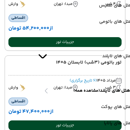
4 شب
مبدا: تهران
وارش
تل های تفلیس
اقساطی
تل های باتومی
از
۵۴٬۲۰۰٬۰۰۰ تومان
جزییات تور
ل های تایلند
تور باتومی (3شب) تابستان 1405
مرداد 1405
(6 تاریخ برگزاری)
3 شب
مبدا: تهران
وارش
هتل های تایلند
(مشاهده همه)
اقساطی
تل های پوکت
از
۴۷٬۴۰۰٬۰۰۰ تومان
ل های پاتایا
جزییات تور