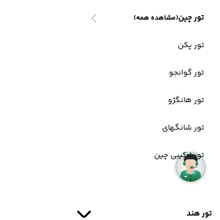
تور چین
(مشاهده همه)
تور پکن
تور گوانجو
تور هانگژو
تور شانگهای
تور ترکیبی چین
تور هند