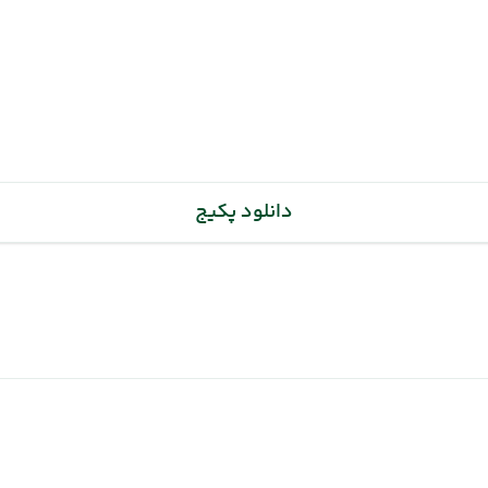
(08 شهریور 1404 ساعت : 00:00)
دانلود پکیج