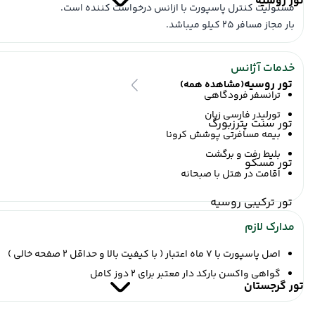
تور روسیه
آنتالیا
مسئولیت کنترل پاسپورت با ازانس درخواست کننده است.
بار مجاز مسافر 25 کیلو میباشد.
آتا
فرودگاه دنیزلی
خدمات آژانس
08 شهریور 1404
ساعت : 08:10
تور روسیه
(مشاهده همه)
ترانسفر فرودگاهی
از آنتالیا ,
فرودگاه دنیزلی
تورلیدر فارسی زبان
آتا
تور سنت پترزبورگ
بیمه مسافرتی پوشش کرونا
به تهران ,
فرودگاه بین‌المللی امام خمینی
بلیط رفت و برگشت
مدت پرواز : 03:00
تور مسکو
اقامت در هتل با صبحانه
تور ترکیبی روسیه
مدارک لازم
اصل پاسپورت با 7 ماه اعتبار ( با کیفیت بالا و حداقل 2 صفحه خالی )
گواهی واکسن بارکد دار معتبر برای 2 دوز کامل
تور گرجستان