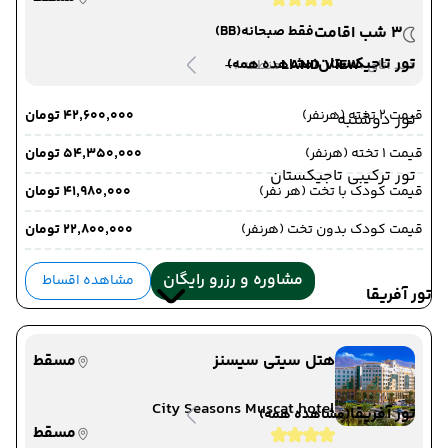
3 شب اقامت
فقط صبحانه
(BB)
تور تاجیکستان
-
LAND VIEW
(مشاهده همه)
دید اتاق :
منطقه :
قیمت 2 تخته (هرنفر)
۴۲٬۶۰۰٬۰۰۰ تومان
تور دوشنبه
قیمت 1 تخته (هرنفر)
۵۴٬۳۵۰٬۰۰۰ تومان
تور ترکیبی تاجیکستان
قیمت کودک با تخت (هر نفر)
۴۱٬۹۸۰٬۰۰۰ تومان
قیمت کودک بدون تخت (هرنفر)
۲۲٬۸۰۰٬۰۰۰ تومان
مشاوره و رزرو رایگان
مشاهده اقساط
تور آفریقا
هتل سیتی سیسنز
مسقط
City Seasons Muscat hotel
تور آفریقا
(مشاهده همه)
مسقط