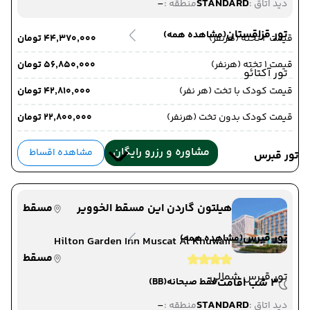
-
STANDARD
دید اتاق :
منطقه :
تور قزاقستان
(مشاهده همه)
قیمت 2 تخته (هرنفر)
۴۴٬۳۷۰٬۰۰۰ تومان
قیمت 1 تخته (هرنفر)
۵۶٬۸۵۰٬۰۰۰ تومان
تور آکتائو
قیمت کودک با تخت (هر نفر)
۴۲٬۸۱۰٬۰۰۰ تومان
قیمت کودک بدون تخت (هرنفر)
۲۲٬۸۰۰٬۰۰۰ تومان
مشاوره و رزرو رایگان
مشاهده اقساط
تور قبرس
هیلتون گاردن این مسقط الخوویر
مسقط
تور قبرس
(مشاهده همه)
Hilton Garden Inn Muscat Al Khuwair
مسقط
تور قبرس شمالی
3 شب اقامت
فقط صبحانه
(BB)
-
STANDARD
دید اتاق :
منطقه :