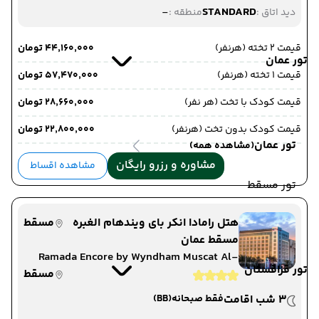
-
STANDARD
دید اتاق :
منطقه :
قیمت 2 تخته (هرنفر)
۴۴٬۱۶۰٬۰۰۰ تومان
تور عمان
قیمت 1 تخته (هرنفر)
۵۷٬۴۷۰٬۰۰۰ تومان
قیمت کودک با تخت (هر نفر)
۲۸٬۶۶۰٬۰۰۰ تومان
قیمت کودک بدون تخت (هرنفر)
۲۲٬۸۰۰٬۰۰۰ تومان
تور عمان
(مشاهده همه)
مشاوره و رزرو رایگان
مشاهده اقساط
تور مسقط
هتل رامادا انکر بای ویندهام الغبره
مسقط
مسقط عمان
Ramada Encore by Wyndham Muscat Al-
تور قزاقستان
Ghubra
مسقط
3 شب اقامت
فقط صبحانه
(BB)