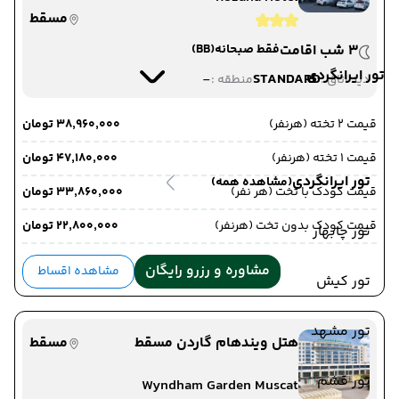
مسقط
3 شب اقامت
فقط صبحانه
(BB)
تور ایرانگردی
-
STANDARD
دید اتاق :
منطقه :
قیمت 2 تخته (هرنفر)
۳۸٬۹۶۰٬۰۰۰ تومان
قیمت 1 تخته (هرنفر)
۴۷٬۱۸۰٬۰۰۰ تومان
تور ایرانگردی
(مشاهده همه)
قیمت کودک با تخت (هر نفر)
۳۳٬۸۶۰٬۰۰۰ تومان
قیمت کودک بدون تخت (هرنفر)
۲۲٬۸۰۰٬۰۰۰ تومان
تور چابهار
مشاوره و رزرو رایگان
مشاهده اقساط
تور کیش
تور مشهد
هتل ویندهام گاردن مسقط
مسقط
تور قشم
Wyndham Garden Muscat