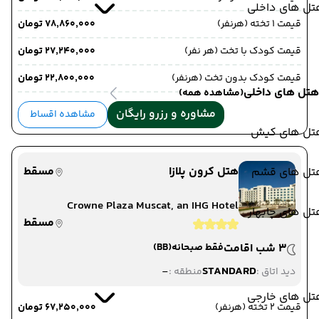
تل های داخلی
قیمت 1 تخته (هرنفر)
۷۸٬۸۶۰٬۰۰۰ تومان
قیمت کودک با تخت (هر نفر)
۲۷٬۲۴۰٬۰۰۰ تومان
قیمت کودک بدون تخت (هرنفر)
۲۲٬۸۰۰٬۰۰۰ تومان
هتل های داخلی
(مشاهده همه)
مشاوره و رزرو رایگان
مشاهده اقساط
تل های کیش
هتل کرون پلازا
مسقط
تل های قشم
Crowne Plaza Muscat, an IHG Hotel
ل های چابهار
مسقط
3 شب اقامت
فقط صبحانه
(BB)
-
STANDARD
دید اتاق :
منطقه :
تل های خارجی
قیمت 2 تخته (هرنفر)
۶۷٬۲۵۰٬۰۰۰ تومان