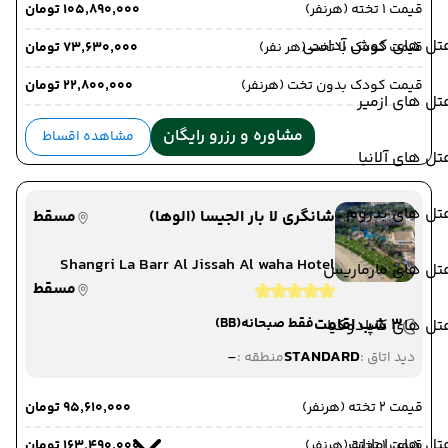
قیمت 1 تخته (هرنفر)
۱۰۵٬۸۹۰٬۰۰۰ تومان
تل های کوش آداسی
قیمت کودک با تخت (هر نفر)
۷۳٬۶۳۰٬۰۰۰ تومان
قیمت کودک بدون تخت (هرنفر)
۲۲٬۸۰۰٬۰۰۰ تومان
ل های ازمیر
مشاوره و رزرو رایگان
مشاهده اقساط
ل های آلانیا
تل های بدروم
شانگری لا بار الجیسا (الوها)
مسقط
Shangri La Barr Al Jissah Al waha Hotel
تل های مارماریس
مسقط
3 شب اقامت
فقط صبحانه
(BB)
ل های کاپادوکیا
-
STANDARD
دید اتاق :
منطقه :
قیمت 2 تخته (هرنفر)
۹۵٬۶۱۰٬۰۰۰ تومان
ل های امارات
قیمت 1 تخته (هرنفر)
۱۶۳٬۴۹۰٬۰۰۰ تومان