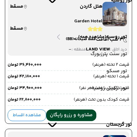
تور روسیه
هتل گاردن
مسقط
Garden Hotel
مسقط
تور روسیه
(مشاهده همه)
3 شب اقامت
فقط صبحانه
(BB)
-
LAND VIEW
دید اتاق :
منطقه :
تور سنت پترزبورگ
قیمت 2 تخته (هرنفر)
۳۶٬۴۶۰٬۰۰۰ تومان
تور مسکو
قیمت 1 تخته (هرنفر)
۴۲٬۱۸۰٬۰۰۰ تومان
تور ترکیبی روسیه
قیمت کودک با تخت (هر نفر)
۳۴٬۹۰۰٬۰۰۰ تومان
قیمت کودک بدون تخت (هرنفر)
۲۲٬۸۰۰٬۰۰۰ تومان
مشاوره و رزرو رایگان
مشاهده اقساط
تور گرجستان