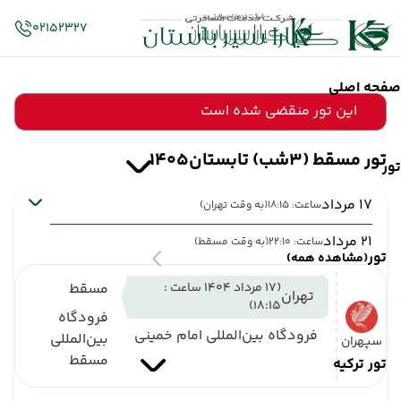
02152327
صفحه اصلی
این تور منقضی شده است
تور مسقط (3شب) تابستان1405
تور
17 مرداد
ساعت: 18:15
(به وقت تهران)
21 مرداد
ساعت: 22:10
(به وقت مسقط)
تور
(مشاهده همه)
(17 مرداد 1404 ساعت :
مسقط
تهران
18:15)
فرودگاه
فرودگاه بین‌المللی امام خمینی
بین‌المللی
سپهران
مسقط
تور ترکیه