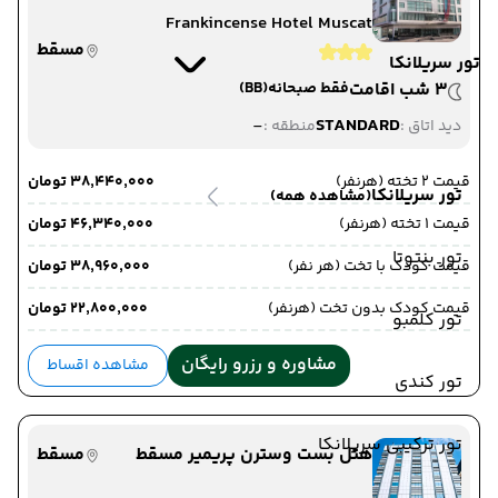
Frankincense Hotel Muscat
مسقط
تور سریلانکا
3 شب اقامت
فقط صبحانه
(BB)
-
STANDARD
دید اتاق :
منطقه :
قیمت 2 تخته (هرنفر)
۳۸٬۴۴۰٬۰۰۰ تومان
تور سریلانکا
(مشاهده همه)
قیمت 1 تخته (هرنفر)
۴۶٬۳۴۰٬۰۰۰ تومان
تور بنتوتا
قیمت کودک با تخت (هر نفر)
۳۸٬۹۶۰٬۰۰۰ تومان
قیمت کودک بدون تخت (هرنفر)
۲۲٬۸۰۰٬۰۰۰ تومان
تور کلمبو
مشاوره و رزرو رایگان
مشاهده اقساط
تور کندی
تور ترکیبی سریلانکا
هتل بست وسترن پریمیر مسقط
مسقط