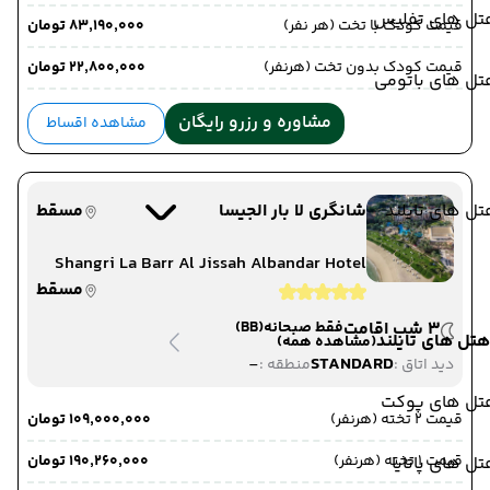
تل های تفلیس
قیمت کودک با تخت (هر نفر)
۸۳٬۱۹۰٬۰۰۰ تومان
قیمت کودک بدون تخت (هرنفر)
۲۲٬۸۰۰٬۰۰۰ تومان
تل های باتومی
مشاوره و رزرو رایگان
مشاهده اقساط
ل های تایلند
شانگری لا بار الجیسا
مسقط
Shangri La Barr Al Jissah Albandar Hotel
مسقط
3 شب اقامت
فقط صبحانه
(BB)
هتل های تایلند
(مشاهده همه)
-
STANDARD
دید اتاق :
منطقه :
تل های پوکت
قیمت 2 تخته (هرنفر)
۱۰۹٬۰۰۰٬۰۰۰ تومان
قیمت 1 تخته (هرنفر)
۱۹۰٬۲۶۰٬۰۰۰ تومان
ل های پاتایا