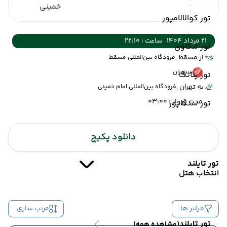
خمینی
تور کوالالامپور
21 مرداد 1404
ساعت : 22:10
تور لنکاوی
از مسقط ,
فرودگاه بین‌المللی مسقط
سپهران
تور پنانگ
به تهران ,
فرودگاه بین‌المللی امام خمینی
مدت پرواز : 03:00
تور سنگاپور
دانلود پکیج
تور تایلند
انتخاب هتل
فیلتر ها
مرتب سازی
تور تایلند
(مشاهده همه)