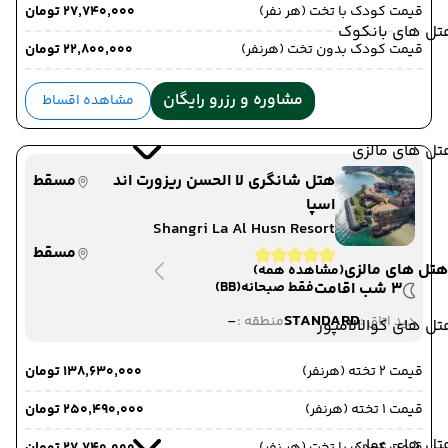
قیمت کودک با تخت (هر نفر)
۲۷٬۷۴۰٬۰۰۰ تومان
تل های بانکوک
قیمت کودک بدون تخت (هرنفر)
۲۲٬۸۰۰٬۰۰۰ تومان
مشاوره و رزرو رایگان
مشاهده اقساط
تل های مالزی
هتل شانگری لا الحسن ریزورت اند
مسقط
اسپا
Shangri La Al Husn Resort
مسقط
هتل های مالزی
(مشاهده همه)
3 شب اقامت
فقط صبحانه
(BB)
-
STANDARD
دید اتاق :
منطقه :
ل های کوالالامپور
قیمت 2 تخته (هرنفر)
۱۳۸٬۶۳۰٬۰۰۰ تومان
قیمت 1 تخته (هرنفر)
۲۵۰٬۴۹۰٬۰۰۰ تومان
تل های عمان