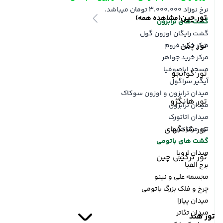
نرخ نوزاد 3.000.000 تومان میباشد.
تور چین
(مشاهده همه)
گشت های ترابزون
گشت رایگان اوزون گول
تور پکن
مرکز خرید فروم
مرکز خرید جواهر
مسجد ایاصوفیا
تور گوانجو
آیگیر سراگول
میدان ترابزون و اوزون سوکاک
تور هانگژو
میدان ترابزون
میدان اتاتورک
تور شانگهای
تور مرکز خرید
گشت های باتومی
میدان اروپا
تور ترکیبی چین
برج الفبا
مجسمه علی و نینو
چرخ و فلک بزرگ باتومی
میدان پیازا
میدان تئاتر
تور هند