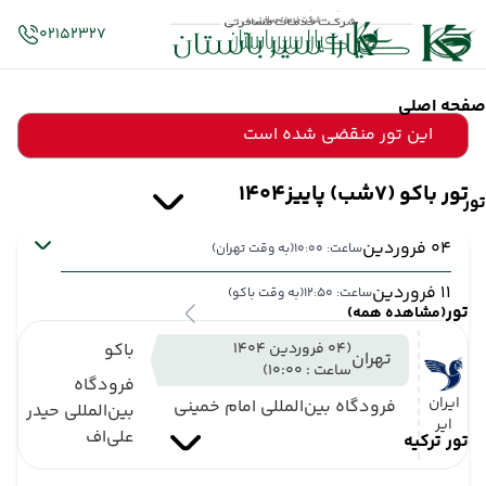
02152327
صفحه اصلی
این تور منقضی شده است
تور باکو (7شب) پاییز1404
تور
04 فروردین
ساعت: 10:00
(به وقت تهران)
11 فروردین
ساعت: 12:50
(به وقت باکو)
تور
(مشاهده همه)
(04 فروردین 1404
باکو
تهران
ساعت : 10:00)
فرودگاه
ایران
فرودگاه بین‌المللی امام خمینی
بین‌المللی حیدر
ایر
علی‌اف
تور ترکیه