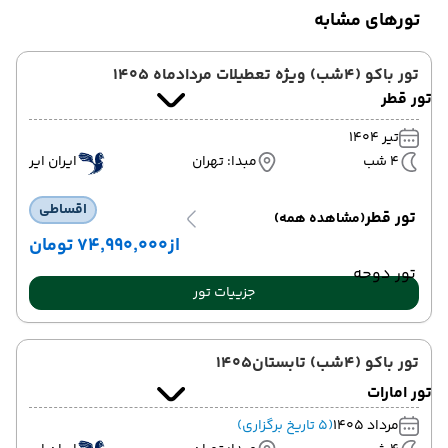
تورهای مشابه
تور باکو (4شب) ویژه تعطیلات مردادماه 1405
تور قطر
تیر 1404
4 شب
مبدا: تهران
ایران ایر
اقساطی
تور قطر
(مشاهده همه)
از
۷۴٬۹۹۰٬۰۰۰ تومان
تور دوحه
جزییات تور
تور باکو (4شب) تابستان1405
تور امارات
مرداد 1405
(5 تاریخ برگزاری)