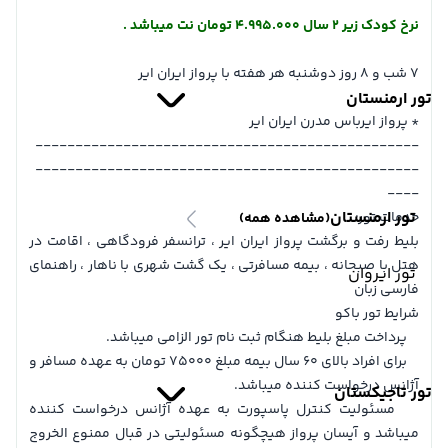
نرخ کودک زیر 2 سال 4.995.000 تومان نت میباشد .
7 شب و 8 روز دوشنبه هر هفته با پرواز ایران ایر
تور ارمنستان
* پرواز ایرباس مدرن ایران ایر
------------------------------------------------
------------------------------------------------
----
تور ارمنستان
خدمات تور:
(مشاهده همه)
بلیط رفت و برگشت پرواز ایران ایر ، ترانسفر فرودگاهی ، اقامت در
هتل با صبحانه ، بیمه مسافرتی ، یک گشت شهری با ناهار ، راهنمای
تور ایروان
فارسی زبان
شرایط تور باکو
پرداخت مبلغ بلیط هنگام ثبت نام تور الزامی میباشد.
برای افراد بالای 60 سال بیمه مبلغ 75000 تومان به عهده مسافر و
آژانس درخواست کننده میباشد.
تور تاجیکستان
مسئولیت کنترل پاسپورت به عهده آژانس درخواست کننده
میباشد و آیسان پرواز هیچگونه مسئولیتی در قبال ممنوع الخروج