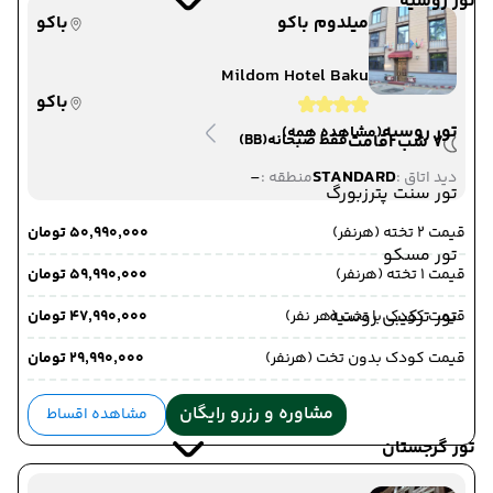
تور روسیه
میلدوم باکو
باکو
Mildom Hotel Baku
باکو
تور روسیه
(مشاهده همه)
7 شب اقامت
فقط صبحانه
(BB)
-
STANDARD
دید اتاق :
منطقه :
تور سنت پترزبورگ
قیمت 2 تخته (هرنفر)
۵۰٬۹۹۰٬۰۰۰ تومان
تور مسکو
قیمت 1 تخته (هرنفر)
۵۹٬۹۹۰٬۰۰۰ تومان
تور ترکیبی روسیه
قیمت کودک با تخت (هر نفر)
۴۷٬۹۹۰٬۰۰۰ تومان
قیمت کودک بدون تخت (هرنفر)
۲۹٬۹۹۰٬۰۰۰ تومان
مشاوره و رزرو رایگان
مشاهده اقساط
تور گرجستان