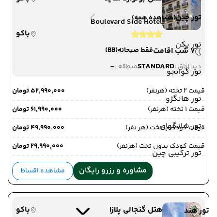
تور چین
(مشاهده همه)
Boulevard Side Hotel
باکو
تور پکن
7 شب اقامت
فقط صبحانه
(BB)
-
STANDARD
دید اتاق :
منطقه :
تور گوانجو
قیمت 2 تخته (هرنفر)
۵۲٬۹۹۰٬۰۰۰ تومان
تور هانگژو
قیمت 1 تخته (هرنفر)
۶۱٬۹۹۰٬۰۰۰ تومان
تور شانگهای
قیمت کودک با تخت (هر نفر)
۴۹٬۹۹۰٬۰۰۰ تومان
قیمت کودک بدون تخت (هرنفر)
۲۹٬۹۹۰٬۰۰۰ تومان
تور ترکیبی چین
مشاوره و رزرو رایگان
مشاهده اقساط
هتل گنجالی پلازا
باکو
تور هند