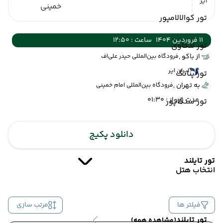
ایر
خمینی
تور کوالالامپور
11 فروردین 1404
ساعت : 12:50
تور لنکاوی
از باکو ,
فرودگاه بین‌المللی حیدر علی‌اف
ایران ایر
تور پنانگ
به تهران ,
فرودگاه بین‌المللی امام خمینی
مدت پرواز : 01:30
تور سنگاپور
دانلود پکیج
تور تایلند
انتخاب هتل
فیلتر ها
مرتب سازی
تور تایلند
(مشاهده همه)