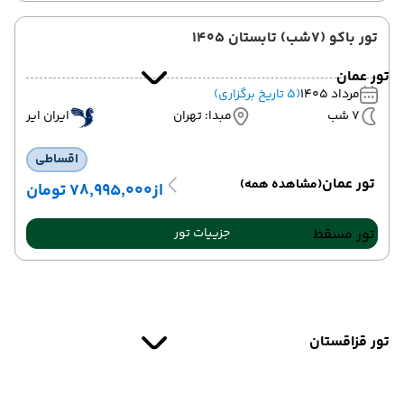
تور باکو (7شب) تابستان 1405
تور عمان
مرداد 1405
(5 تاریخ برگزاری)
7 شب
مبدا: تهران
ایران ایر
اقساطی
تور عمان
(مشاهده همه)
از
۷۸٬۹۹۵٬۰۰۰ تومان
تور مسقط
جزییات تور
تور قزاقستان