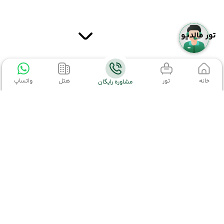
تور مالدیو
خانه
تور
هتل
واتساپ
مشاوره رایگان
تور مالدیو
(مشاهده همه)
تور ماله
اطلاعات تماس
تور برزیل
02152327
02191003363
kiyaraseir@gmail.com