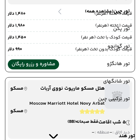
تور چین
(مشاهده همه)
قیمت 2 تخته (هرنفر)
۱٬۴۸۰ دلار
قیمت 1 تخته (هرنفر)
۱٬۹۸۰ دلار
تور پکن
قیمت کودک با تخت (هر نفر)
۱٬۴۵۰ دلار
تور گوانجو
قیمت کودک بدون تخت (هرنفر)
۹۹۰ دلار
تور هانگژو
مشاوره و رزرو رایگان
تور شانگهای
هتل مسکو ماریوت نووی آربات
مسکو
تور ترکیبی چین
Moscow Marriott Hotel Novy Arbat
مسکو
5 شب اقامت
فقط صبحانه
(BB)
-
-
دید اتاق :
منطقه :
تور هند