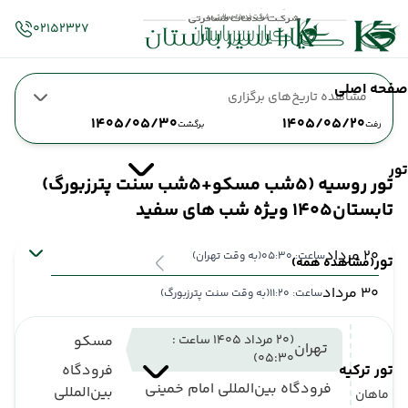
02152327
صفحه اصلی
مشاهده تاریخ‌های برگزاری
1405/05/30
1405/05/20
رفت
برگشت
تور
تور روسیه (5شب مسکو+5شب سنت پترزبورگ)
تابستان1405 ویژه شب های سفید
20 مرداد
ساعت: 05:30
(به وقت تهران)
تور
(مشاهده همه)
30 مرداد
ساعت: 11:20
(به وقت سنت پترزبورگ)
(20 مرداد 1405 ساعت :
مسکو
تهران
05:30)
تور ترکیه
فرودگاه
فرودگاه بین‌المللی امام خمینی
بین‌المللی
ماهان