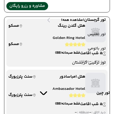
مشاوره و رزرو رایگان
تور گرجستان
(مشاهده همه)
هتل گلدن رینگ
مسکو
تور تفلیس
Golden Ring Hotel
مسکو
تور باتومی
5 شب اقامت
فقط صبحانه
(BB)
-
-
دید اتاق :
منطقه :
تور ترکیبی گرجستان
هتل امباسادور
سنت پترزبورگ
Ambassador Hotel
تور چین
سنت پترزبورگ
5 شب اقامت
فقط صبحانه
(BB)
-
-
دید اتاق :
منطقه :