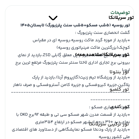
توضیحات
تور سریلانکا
تور روسیه (5شب مسکو+5شب سنت پترزبورگ) تابستان1405
گشت انحصاری سنت پترزبورگ :
*بازدید از موزه گرند ماکت روسیه،روسیه ای در مقیاس
کوچک(بزرگترین ماکت مینیاتوری روسیه)
تور سریلانکا
(مشاهده همه)
*بازدید از خلیج فنلاند،عبور از پل معلق کابلی ZSD،بازدید از نمای
بیرونی برج تجاری اداری لاختا سنتر سنت پترزبورگ مرتفع ترین برج
اروپا
تور بنتوتا
*بازدید از ورزشگاه تیم زنیت(گازپروم آرنا)،بازدید از پارک
یلاگین،جزیره کیروفسکی و جزیره کامن آستروفسکی و صرف ناهار
تور کلمبو
------------------------------------------------
----------------
تور کندی
گشت انحصاری مسکو :
*بازدید از قسمت مدرن شهر مسکو سی تی و طبقه 92برج OKO با
نمای دید 360 درجه از شهر مسکو در ارتفاع 354متری
تور ترکیبی سریلانکا
*بازدید از پارک ودنخا مسکو نمایشگاهی از دستاورد های اقتصادی
ملی کشور روسیه