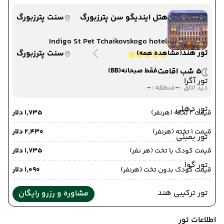
هتل ایندیگو سن پترزبورگ
سنت پترزبورگ
Indigo St Pet Tchaikovskogo hotel
تور هند
سنت پترزبورگ
(مشاهده همه)
5 شب اقامت
فقط صبحانه
(BB)
تور آگرا
-
-
دید اتاق :
منطقه :
تور دهلی
قیمت 2 تخته (هرنفر)
۱٬۷۳۵ دلار
قیمت 1 تخته (هرنفر)
۲٬۴۳۰ دلار
تور بمبئی
قیمت کودک با تخت (هر نفر)
۱٬۷۳۵ دلار
تور گوا
قیمت کودک بدون تخت (هرنفر)
۱٬۰۹۰ دلار
تور ترکیبی هند
مشاوره و رزرو رایگان
اطلاعات تور