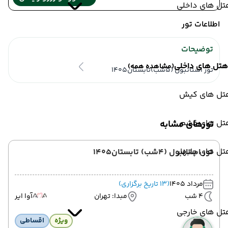
تل های داخلی
اطلاعات تور
توضیحات
هتل های داخلی
(مشاهده همه)
تور استانبول (5شب)تابستان1405
تل های کیش
تل های قشم
تورهای مشابه
ل های چابهار
تور استانبول (4شب) تابستان1405
مرداد 1405
(13 تاریخ برگزاری)
4 شب
مبدا: تهران
آوا ایر
تل های خارجی
ویژه
اقساطی