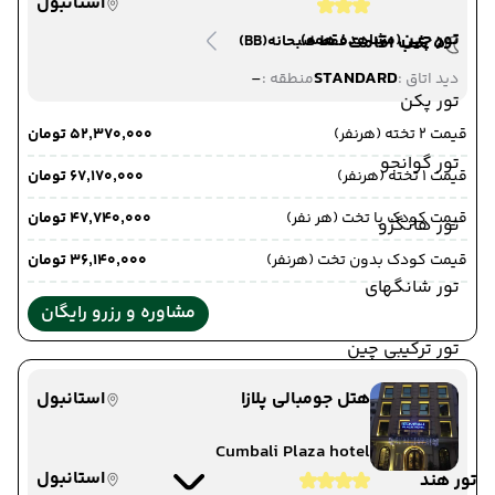
استانبول
تور چین
(مشاهده همه)
5 شب اقامت
فقط صبحانه
(BB)
-
STANDARD
دید اتاق :
منطقه :
تور پکن
قیمت 2 تخته (هرنفر)
۵۲٬۳۷۰٬۰۰۰ تومان
تور گوانجو
قیمت 1 تخته (هرنفر)
۶۷٬۱۷۰٬۰۰۰ تومان
قیمت کودک با تخت (هر نفر)
۴۷٬۷۴۰٬۰۰۰ تومان
تور هانگژو
قیمت کودک بدون تخت (هرنفر)
۳۶٬۱۴۰٬۰۰۰ تومان
تور شانگهای
مشاوره و رزرو رایگان
تور ترکیبی چین
هتل جومبالی پلازا
استانبول
Cumbali Plaza hotel
استانبول
تور هند