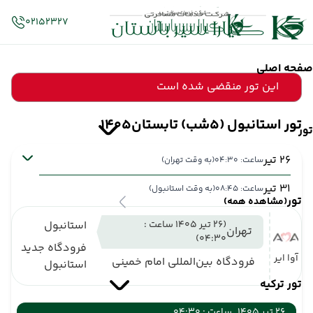
02152327
صفحه اصلی
این تور منقضی شده است
تور استانبول (5شب) تابستان1405
تور
26 تیر
ساعت: 04:30
(به وقت تهران)
31 تیر
ساعت: 08:45
(به وقت استانبول)
تور
(مشاهده همه)
(26 تیر 1405 ساعت :
استانبول
تهران
04:30)
فرودگاه جدید
آوا ایر
فرودگاه بین‌المللی امام خمینی
استانبول
تور ترکیه
26 تیر 1405
ساعت : 04:30