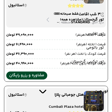
استانبول
3 شب اقامت
فقط صبحانه
(BB)
تور گرجستان
(مشاهده همه)
-
STANDARD
دید اتاق :
منطقه :
تور تفلیس
قیمت 2 تخته (هرنفر)
۴۹٬۰۹۰٬۰۰۰ تومان
قیمت 1 تخته (هرنفر)
۶۱٬۴۹۰٬۰۰۰ تومان
تور باتومی
قیمت کودک با تخت (هر نفر)
۴۶٬۳۹۰٬۰۰۰ تومان
تور ترکیبی گرجستان
قیمت کودک بدون تخت (هرنفر)
۴۰٬۹۹۰٬۰۰۰ تومان
مشاوره و رزرو رایگان
تور چین
هتل جومبالی پلازا
استانبول
Cumbali Plaza hotel