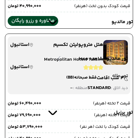
قیمت کودک بدون تخت (هرنفر)
۴۰٬۹۹۰٬۰۰۰ تومان
مشاوره و رزرو رایگان
تور مالدیو
هتل متروپولیتن تکسیم
استانبول
تور مالدیو
(مشاهده همه)
Metropolitan Hotels Taksim
استانبول
تور ماله
3 شب اقامت
فقط صبحانه
(BB)
-
STANDARD
دید اتاق :
منطقه :
قیمت 2 تخته (هرنفر)
۶۰٬۴۹۰٬۰۰۰ تومان
تور برزیل
قیمت 1 تخته (هرنفر)
۷۹٬۶۹۰٬۰۰۰ تومان
قیمت کودک با تخت (هر نفر)
۵۳٬۷۹۰٬۰۰۰ تومان