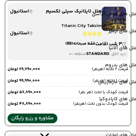
هتل تایتانیک سیتی تکسیم
استانبول
تل های کوش آداسی
Titanic City Taksim
ل های ازمیر
استانبول
3 شب اقامت
فقط صبحانه
(BB)
ل های آلانیا
-
STANDARD
دید اتاق :
منطقه :
تل های بدروم
قیمت 2 تخته (هرنفر)
۶۹٬۷۹۰٬۰۰۰ تومان
قیمت 1 تخته (هرنفر)
۹۹٬۹۹۰٬۰۰۰ تومان
تل های مارماریس
قیمت کودک با تخت (هر نفر)
۵۶٬۸۹۰٬۰۰۰ تومان
ل های کاپادوکیا
قیمت کودک بدون تخت (هرنفر)
۴۸٬۸۹۰٬۰۰۰ تومان
مشاوره و رزرو رایگان
ل های امارات