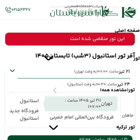
02152327
صفحه اصلی
این تور منقضی شده است
آفر تور استانبول (3شب) تابستان1405
تور
21 تیر
ساعت: 07:00
(به وقت تهران)
24 تیر
ساعت: 10:30
(به وقت استانبول)
تور
(مشاهده همه)
(21 تیر 1405 ساعت :
استانبول
تهران
07:00)
فرودگاه جدید
ماهان
فرودگاه بین‌المللی امام خمینی
استانبول
تور ترکیه
21 تیر 1405
ساعت : 07:00