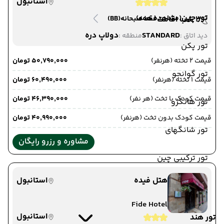
استانبول
تور چین
(مشاهده همه)
3 شب اقامت
فقط صبحانه
(BB)
STANDARD
دولاپ دره
دید اتاق :
منطقه :
تور پکن
قیمت 2 تخته (هرنفر)
۵۰٬۷۹۰٬۰۰۰ تومان
تور گوانجو
قیمت 1 تخته (هرنفر)
۶۰٬۴۹۰٬۰۰۰ تومان
قیمت کودک با تخت (هر نفر)
۴۶٬۳۹۰٬۰۰۰ تومان
تور هانگژو
قیمت کودک بدون تخت (هرنفر)
۴۰٬۹۹۰٬۰۰۰ تومان
تور شانگهای
مشاوره و رزرو رایگان
تور ترکیبی چین
هتل فیده
استانبول
Fide Hotel
استانبول
تور هند