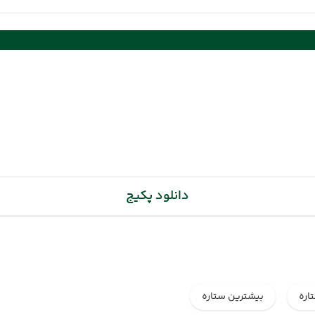
(02 مرداد 1405 ساعت : 19:00)
دانلود پکیج
اره
بیشترین ستاره