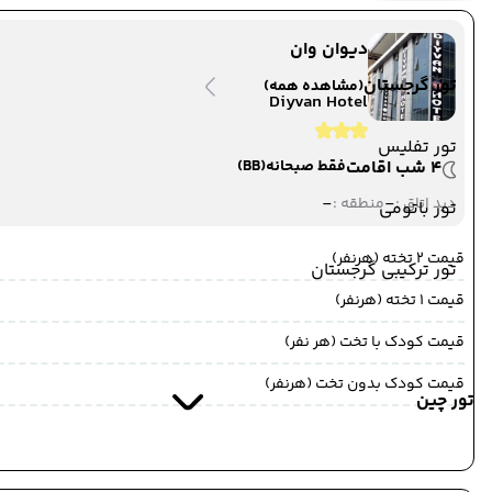
به خوی ,
خوی
مدت پرواز : 09:00
دیوان وان
تور گرجستان
(مشاهده همه)
مرز رازی
Diyvan Hotel
ترانسفر زمینی
مرز رازی
تور تفلیس
4 شب اقامت
فقط صبحانه
(BB)
-
-
دید اتاق :
منطقه :
07 مرداد 1405
تور باتومی
ساعت : 00:00
از مرز رازی ,
مرز رازی
قیمت 2 تخته (هرنفر)
تور ترکیبی گرجستان
ترانسفر زمینی
قیمت 1 تخته (هرنفر)
به خوی ,
خوی
مدت پرواز : 01:00
قیمت کودک با تخت (هر نفر)
قیمت کودک بدون تخت (هرنفر)
خوی
تور چین
ترانسفر زمینی
خوی