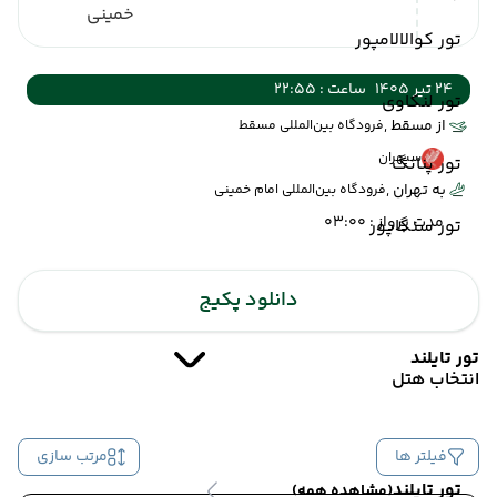
خمینی
تور کوالالامپور
24 تیر 1405
ساعت : 22:55
تور لنکاوی
از مسقط ,
فرودگاه بین‌المللی مسقط
سپهران
تور پنانگ
به تهران ,
فرودگاه بین‌المللی امام خمینی
مدت پرواز : 03:00
تور سنگاپور
دانلود پکیج
تور تایلند
انتخاب هتل
فیلتر ها
مرتب سازی
تور تایلند
(مشاهده همه)