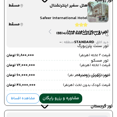
تور روسیه
هتل سفیر اینترنشنال
مسقط
Safeer International Hotel
مسقط
تور روسیه
(مشاهده همه)
3 شب اقامت
فقط صبحانه
(BB)
-
STANDARD
دید اتاق :
منطقه :
تور سنت پترزبورگ
قیمت 2 تخته (هرنفر)
۶۱٬۸۰۰٬۰۰۰ تومان
تور مسکو
قیمت 1 تخته (هرنفر)
۷۲٬۰۰۰٬۰۰۰ تومان
تور ترکیبی روسیه
قیمت کودک با تخت (هر نفر)
۶۰٬۰۰۰٬۰۰۰ تومان
قیمت کودک بدون تخت (هرنفر)
۴۸٬۰۰۰٬۰۰۰ تومان
مشاوره و رزرو رایگان
مشاهده اقساط
تور گرجستان