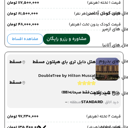
قیمت 1 تخته (هرنفر)
۱۱۷٬۵۰۰٬۰۰۰ تومان
تل های کوش آداسی
قیمت کودک با تخت (هر نفر)
۸۱٬۵۰۰٬۰۰۰ تومان
قیمت کودک بدون تخت (هرنفر)
۴۸٬۰۰۰٬۰۰۰ تومان
ل های ازمیر
مشاوره و رزرو رایگان
مشاهده اقساط
ل های آلانیا
تل های بدروم
هتل دابل تری بای هیلتون مسقط
مسقط
DoubleTree by Hilton Muscat
تل های مارماریس
مسقط
3 شب اقامت
فقط صبحانه
(BB)
ل های کاپادوکیا
-
STANDARD
دید اتاق :
منطقه :
قیمت 2 تخته (هرنفر)
۹۷٬۲۳۰٬۰۰۰ تومان
ل های امارات
قیمت 1 تخته (هرنفر)
۱۳۵٬۴۰۰٬۰۰۰ تومان