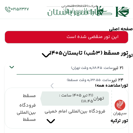
02152327
صفحه اصلی
این تور منقضی شده است
تور مسقط (3شب) تابستان1405
تور
21 تیر
ساعت: 18:45
(به وقت تهران)
24 تیر
ساعت: 22:55
(به وقت مسقط)
تور
(مشاهده همه)
(21 تیر 1405 ساعت :
مسقط
تهران
18:45)
فرودگاه
فرودگاه بین‌المللی امام خمینی
بین‌المللی
سپهران
مسقط
تور ترکیه