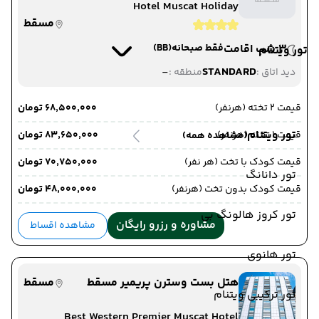
Hotel Muscat Holiday
مسقط
3 شب اقامت
فقط صبحانه
(BB)
تور ویتنام
-
STANDARD
دید اتاق :
منطقه :
قیمت 2 تخته (هرنفر)
۶۸٬۵۰۰٬۰۰۰ تومان
تور ویتنام
قیمت 1 تخته (هرنفر)
۸۳٬۶۵۰٬۰۰۰ تومان
(مشاهده همه)
قیمت کودک با تخت (هر نفر)
۷۰٬۷۵۰٬۰۰۰ تومان
تور دانانگ
قیمت کودک بدون تخت (هرنفر)
۴۸٬۰۰۰٬۰۰۰ تومان
تور کروز هالونگ بی
مشاوره و رزرو رایگان
مشاهده اقساط
تور هانوی
هتل بست وسترن پریمیر مسقط
مسقط
تور ترکیبی ویتنام
Best Western Premier Muscat Hotel