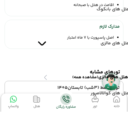
اقامت در هتل با صبحانه
تل های بانکوک
مدارک لازم
اصل پاسپورت با 7 ماه اعتبار
تل های مالزی
تورهای مشابه
هتل های مالزی
(مشاهده همه)
تور مسقط (3شب) تابستان1405
ل های کوالالامپور
خرداد 1405
خانه
تور
هتل
واتساپ
مشاوره رایگان
3 شب
مبدا: تهران
ماهان
اقساطی
تل های عمان