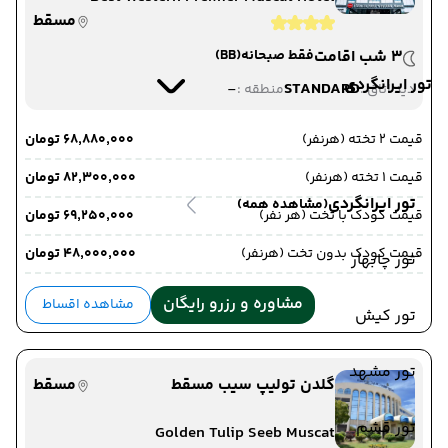
مسقط
3 شب اقامت
فقط صبحانه
(BB)
تور ایرانگردی
-
STANDARD
دید اتاق :
منطقه :
قیمت 2 تخته (هرنفر)
۶۸٬۸۸۰٬۰۰۰ تومان
قیمت 1 تخته (هرنفر)
۸۲٬۳۰۰٬۰۰۰ تومان
تور ایرانگردی
(مشاهده همه)
قیمت کودک با تخت (هر نفر)
۶۹٬۲۵۰٬۰۰۰ تومان
قیمت کودک بدون تخت (هرنفر)
۴۸٬۰۰۰٬۰۰۰ تومان
تور چابهار
مشاوره و رزرو رایگان
مشاهده اقساط
تور کیش
تور مشهد
گلدن تولیپ سیب مسقط
مسقط
تور قشم
Golden Tulip Seeb Muscat