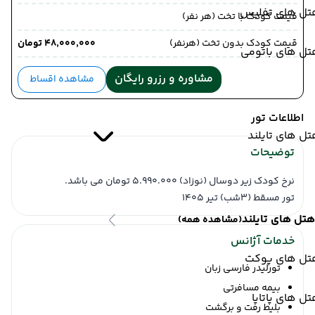
تل های تفلیس
قیمت کودک با تخت (هر نفر)
قیمت کودک بدون تخت (هرنفر)
۴۸٬۰۰۰٬۰۰۰ تومان
تل های باتومی
مشاوره و رزرو رایگان
مشاهده اقساط
اطلاعات تور
ل های تایلند
توضیحات
نرخ کودک زیر دوسال (نوزاد) 5.990.000 تومان می باشد.
تور مسقط (3شب) تیر 1405
هتل های تایلند
(مشاهده همه)
خدمات آژانس
تل های پوکت
تورلیدر فارسی زبان
بیمه مسافرتی
ل های پاتایا
بلیط رفت و برگشت