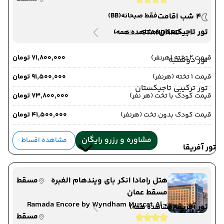
4 شب اقامت
فقط صبحانه
(BB)
تور تاجیکستان
-
STANDARD
(مشاهده همه)
دید اتاق :
منطقه :
قیمت 2 تخته (هرنفر)
۷۱٬۸۰۰٬۰۰۰ تومان
تور دوشنبه
قیمت 1 تخته (هرنفر)
۹۱٬۵۰۰٬۰۰۰ تومان
تور ترکیبی تاجیکستان
قیمت کودک با تخت (هر نفر)
۷۳٬۸۰۰٬۰۰۰ تومان
قیمت کودک بدون تخت (هرنفر)
۴۱٬۵۰۰٬۰۰۰ تومان
مشاوره و رزرو رایگان
مشاهده اقساط
تور آفریقا
هتل رامادا انکر بای ویندهام الغبره
مسقط
مسقط عمان
Ramada Encore by Wyndham Muscat Al-
تور آفریقا
(مشاهده همه)
Ghubra
مسقط