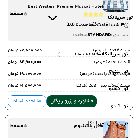
Best Western Premier Muscat Hotel
مسقط
تور سریلانکا
4 شب اقامت
فقط صبحانه
(BB)
-
STANDARD
دید اتاق :
منطقه :
قیمت 2 تخته (هرنفر)
۶۷٬۵۰۰٬۰۰۰ تومان
تور سریلانکا
(مشاهده همه)
قیمت 1 تخته (هرنفر)
۸۴٬۹۰۰٬۰۰۰ تومان
تور بنتوتا
قیمت کودک با تخت (هر نفر)
۶۸٬۰۰۰٬۰۰۰ تومان
قیمت کودک بدون تخت (هرنفر)
۴۱٬۵۰۰٬۰۰۰ تومان
تور کلمبو
مشاوره و رزرو رایگان
مشاهده اقساط
تور کندی
تور ترکیبی سریلانکا
هتل پلاتینیوم
مسقط