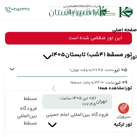
02152327
صفحه اصلی
این تور منقضی شده است
تور مسقط (4شب) تابستان1405
تور
05 تیر
ساعت: 07:45
(به وقت تهران)
09 تیر
ساعت: 23:10
(به وقت مسقط)
تور
(مشاهده همه)
(05 تیر 1405 ساعت :
مسقط
تهران
07:45)
فرودگاه
فرودگاه بین‌المللی امام خمینی
بین‌المللی
سپهران
مسقط
تور ترکیه