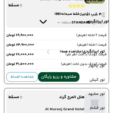
مسقط
4 شب اقامت
فقط صبحانه
(BB)
تور ایرانگردی
-
STANDARD
دید اتاق :
منطقه :
قیمت 2 تخته (هرنفر)
۶۹٬۹۰۰٬۰۰۰ تومان
قیمت 1 تخته (هرنفر)
۸۴٬۹۰۰٬۰۰۰ تومان
تور ایرانگردی
(مشاهده همه)
قیمت کودک با تخت (هر نفر)
۶۸٬۰۰۰٬۰۰۰ تومان
قیمت کودک بدون تخت (هرنفر)
۴۱٬۵۰۰٬۰۰۰ تومان
تور چابهار
مشاوره و رزرو رایگان
مشاهده اقساط
تور کیش
تور مشهد
هتل المرج گرند
مسقط
تور قشم
Al Murooj Grand Hotel