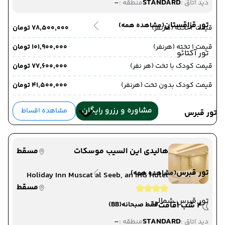
-
STANDARD
دید اتاق :
منطقه :
تور قزاقستان
(مشاهده همه)
قیمت 2 تخته (هرنفر)
۷۸٬۵۰۰٬۰۰۰ تومان
قیمت 1 تخته (هرنفر)
۱۰۱٬۹۰۰٬۰۰۰ تومان
تور آکتائو
قیمت کودک با تخت (هر نفر)
۷۷٬۶۰۰٬۰۰۰ تومان
قیمت کودک بدون تخت (هرنفر)
۴۱٬۵۰۰٬۰۰۰ تومان
مشاوره و رزرو رایگان
مشاهده اقساط
تور قبرس
هالیدی این السیب موسکات
مسقط
تور قبرس
(مشاهده همه)
Holiday Inn Muscat al Seeb, an IHG Hotel
مسقط
تور قبرس شمالی
4 شب اقامت
فقط صبحانه
(BB)
-
STANDARD
دید اتاق :
منطقه :