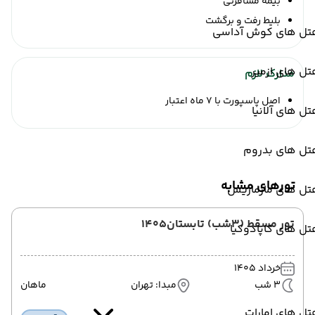
بیمه مسافرتی
بلیط رفت و برگشت
تل های کوش آداسی
ل های ازمیر
مدارک لازم
اصل پاسپورت با 7 ماه اعتبار
ل های آلانیا
تل های بدروم
تورهای مشابه
تل های مارماریس
تور مسقط (3شب) تابستان1405
ل های کاپادوکیا
خرداد 1405
3 شب
مبدا: تهران
ماهان
ل های امارات