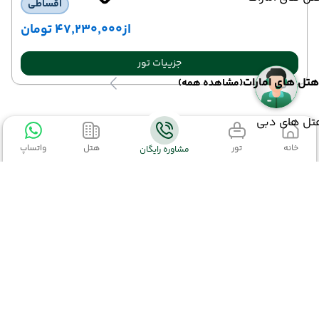
اقساطی
از
۴۷٬۲۳۰٬۰۰۰ تومان
جزییات تور
هتل های امارات
(مشاهده همه)
تل های دبی
خانه
تور
هتل
واتساپ
مشاوره رایگان
تل های گرجستان
اطلاعات تماس
هتل های گرجستان
(مشاهده همه)
02152327