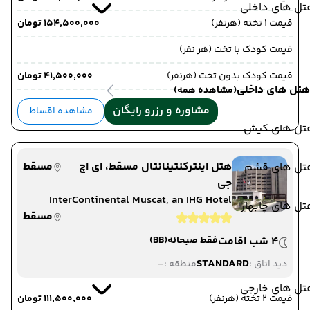
تل های داخلی
قیمت 1 تخته (هرنفر)
۱۵۴٬۵۰۰٬۰۰۰ تومان
قیمت کودک با تخت (هر نفر)
قیمت کودک بدون تخت (هرنفر)
۴۱٬۵۰۰٬۰۰۰ تومان
هتل های داخلی
(مشاهده همه)
مشاوره و رزرو رایگان
مشاهده اقساط
تل های کیش
هتل اینترکنتینانتال مسقط، ای اچ
مسقط
تل های قشم
جی
InterContinental Muscat, an IHG Hotel
ل های چابهار
مسقط
4 شب اقامت
فقط صبحانه
(BB)
-
STANDARD
دید اتاق :
منطقه :
تل های خارجی
قیمت 2 تخته (هرنفر)
۱۱۱٬۵۰۰٬۰۰۰ تومان