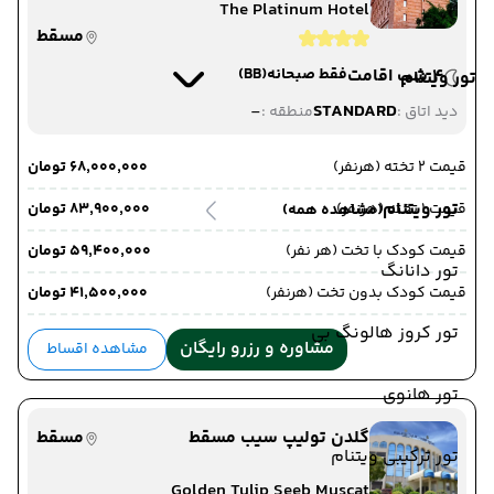
The Platinum Hotel
مسقط
4 شب اقامت
فقط صبحانه
(BB)
تور ویتنام
-
STANDARD
دید اتاق :
منطقه :
قیمت 2 تخته (هرنفر)
۶۸٬۰۰۰٬۰۰۰ تومان
تور ویتنام
قیمت 1 تخته (هرنفر)
۸۳٬۹۰۰٬۰۰۰ تومان
(مشاهده همه)
قیمت کودک با تخت (هر نفر)
۵۹٬۴۰۰٬۰۰۰ تومان
تور دانانگ
قیمت کودک بدون تخت (هرنفر)
۴۱٬۵۰۰٬۰۰۰ تومان
تور کروز هالونگ بی
مشاوره و رزرو رایگان
مشاهده اقساط
تور هانوی
گلدن تولیپ سیب مسقط
مسقط
تور ترکیبی ویتنام
Golden Tulip Seeb Muscat