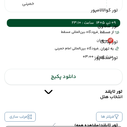
خمینی
تور کوالالامپور
09 تیر 1405
ساعت : 23:10
تور لنکاوی
از مسقط ,
فرودگاه بین‌المللی مسقط
سپهران
تور پنانگ
به تهران ,
فرودگاه بین‌المللی امام خمینی
مدت پرواز : 03:00
تور سنگاپور
دانلود پکیج
تور تایلند
انتخاب هتل
فیلتر ها
مرتب سازی
تور تایلند
(مشاهده همه)