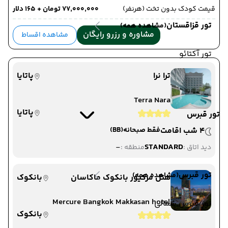
قیمت کودک بدون تخت (هرنفر)
۷۷٬۰۰۰٬۰۰۰ تومان + ۱۶۵ دلار
تور قزاقستان
(مشاهده همه)
مشاوره و رزرو رایگان
مشاهده اقساط
تور آکتائو
ترا نرا
پاتایا
Terra Nara
پاتایا
تور قبرس
4 شب اقامت
فقط صبحانه
(BB)
-
STANDARD
دید اتاق :
منطقه :
تور قبرس
(مشاهده همه)
هتل مرکیور بانکوک ماکاسان
بانکوک
Mercure Bangkok Makkasan hotel
تور قبرس شمالی
بانکوک