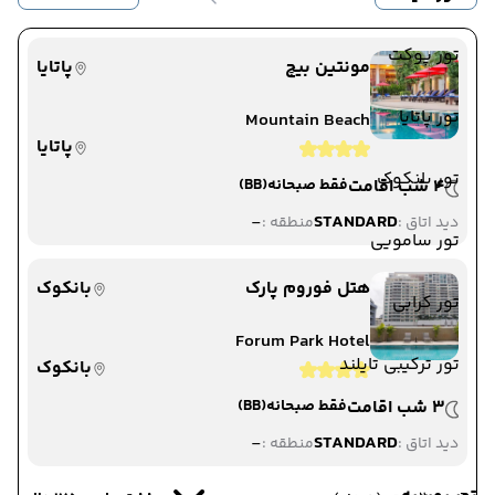
تور پوکت
مونتین بیچ
پاتایا
تور پاتایا
Mountain Beach
پاتایا
تور بانکوک
4 شب اقامت
فقط صبحانه
(BB)
-
STANDARD
دید اتاق :
منطقه :
تور سامویی
هتل فوروم پارک
بانکوک
تور کرابی
Forum Park Hotel
تور ترکیبی تایلند
بانکوک
3 شب اقامت
فقط صبحانه
(BB)
-
STANDARD
دید اتاق :
منطقه :