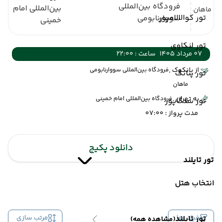
فرودگاه بین‌المللی
بین‌المللی امام
ماهان
تور کوالالامپور
سووارنابومی
خمینی
تور لنکاوی
07 مرداد 1405
ساعت : 22:00
از بانکوک ,
فرودگاه بین‌المللی سووارنابومی
تور پنانگ
ماهان
به تهران ,
فرودگاه بین‌المللی امام خمینی
تور سنگاپور
مدت پرواز : 07:00
دانلود پکیج
تور تایلند
انتخاب هتل
فیلتر ها
مرتب سازی
تور تایلند
(مشاهده همه)