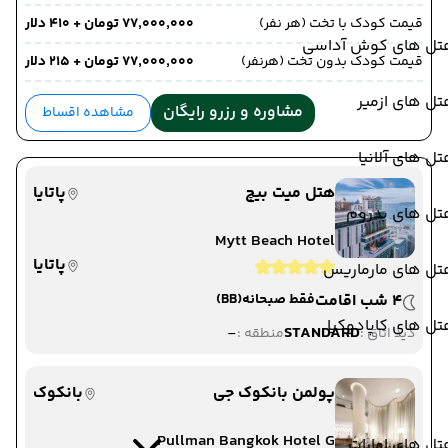
قیمت کودک با تخت (هر نفر)
۷۷٬۰۰۰٬۰۰۰ تومان + ۴۱۰ دلار
تل های کوش آداسی
قیمت کودک بدون تخت (هرنفر)
۷۷٬۰۰۰٬۰۰۰ تومان + ۲۱۵ دلار
ل های ازمیر
مشاوره و رزرو رایگان
مشاهده اقساط
ل های آلانیا
هتل میت بیچ
پاتایا
تل های بدروم
Mytt Beach Hotel
پاتایا
تل های مارماریس
4 شب اقامت
فقط صبحانه
(BB)
ل های کاپادوکیا
-
STANDARD
دید اتاق :
منطقه :
پولمن بانکوک جی
بانکوک
Pullman Bangkok Hotel G
ل های امارات