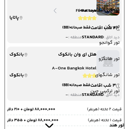
تور چین
Fx Pattaya
(مشاهده همه)
پاتایا
تور پکن
4 شب اقامت
فقط صبحانه
(BB)
-
STANDARD
دید اتاق :
منطقه :
تور گوانجو
هتل ای وان بانکوک
بانکوک
تور هانگژو
A-One Bangkok Hotel
تور شانگهای
بانکوک
3 شب اقامت
فقط صبحانه
(BB)
تور ترکیبی چین
-
STANDARD
دید اتاق :
منطقه :
قیمت 2 تخته (هرنفر)
۸۸٬۰۰۰٬۰۰۰ تومان + ۲۱۰ دلار
قیمت 1 تخته (هرنفر)
۸۸٬۰۰۰٬۰۰۰ تومان + ۳۵۵ دلار
تور هند