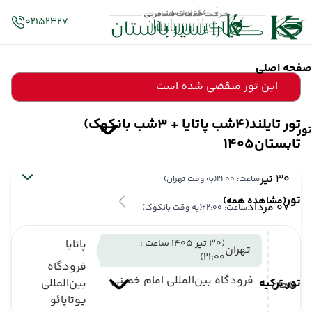
02152327
صفحه اصلی
این تور منقضی شده است
تور تایلند(4شب پاتایا + 3شب بانکوک)
تور
تابستان1405
30 تیر
ساعت: 21:00
(به وقت تهران)
تور
(مشاهده همه)
07 مرداد
ساعت: 22:00
(به وقت بانکوک)
(30 تیر 1405 ساعت :
پاتایا
تهران
21:00)
فرودگاه
فرودگاه بین‌المللی امام خمینی
تور ترکیه
بین‌المللی
ماهان
یوتاپائو