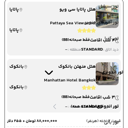
تور سیشل
هتل پاتایا سی ویو
پاتایا
تور آفریقای جنوبی
Pattaya Sea View Hotel
پاتایا
تور کنیا
4 شب اقامت
فقط صبحانه
(BB)
-
STANDARD
دید اتاق :
منطقه :
هتل منهتن بانکوک
بانکوک
تور اندونزی
Manhattan Hotel Bangkok
بانکوک
3 شب اقامت
فقط صبحانه
(BB)
تور اندونزی
-
STANDARD
(مشاهده همه)
دید اتاق :
منطقه :
قیمت 2 تخته (هرنفر)
۸۸٬۰۰۰٬۰۰۰ تومان + ۲۵۵ دلار
تور بالی