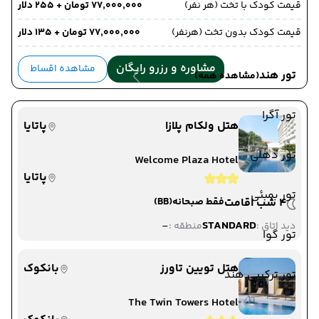
قیمت کودک با تخت (هر نفر)
۷۷٬۰۰۰٬۰۰۰ تومان + ۲۵۵ دلار
قیمت کودک بدون تخت (هرنفر)
۷۷٬۰۰۰٬۰۰۰ تومان + ۱۳۵ دلار
مشاوره و رزرو رایگان
مشاهده اقساط
تور هند
(مشاهده همه)
تور آگرا
هتل ولکام پلازا
پاتایا
تور دهلی
Welcome Plaza Hotel
پاتایا
تور بمبئی
4 شب اقامت
فقط صبحانه
(BB)
-
STANDARD
دید اتاق :
منطقه :
تور گوا
هتل تویین تاورز
بانکوک
تور ترکیبی هند
The Twin Towers Hotel