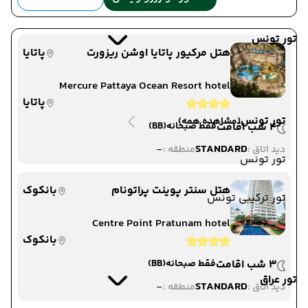
تور تونس
هتل مرکیور پاتایا اوشن ریزورت
پاتایا
Mercure Pattaya Ocean Resort hotel
پاتایا
تور تونس
(مشاهده همه)
4 شب اقامت
فقط صبحانه
(BB)
-
STANDARD
دید اتاق :
منطقه :
تور تونس
هتل سنتر پوینت پراتونام
بانکوک
تور ترکیبی تونس
Centre Point Pratunam hotel
بانکوک
3 شب اقامت
فقط صبحانه
(BB)
تور عراق
-
STANDARD
دید اتاق :
منطقه :