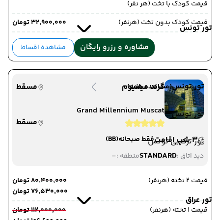
قیمت کودک با تخت (هر نفر)
قیمت کودک بدون تخت (هرنفر)
۳۲٬۹۰۰٬۰۰۰ تومان
تور تونس
مشاوره و رزرو رایگان
مشاهده اقساط
تور تونس
گرند میلنیوم
مسقط
(مشاهده همه)
Grand Millennium Muscat
تور تونس
مسقط
3 شب اقامت
فقط صبحانه
(BB)
تور ترکیبی تونس
-
STANDARD
دید اتاق :
منطقه :
قیمت 2 تخته (هرنفر)
۸۰٬۴۰۰٬۰۰۰ تومان
۷۶٬۵۳۰٬۰۰۰ تومان
تور عراق
قیمت 1 تخته (هرنفر)
۱۱۲٬۰۰۰٬۰۰۰ تومان