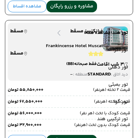
مشاوره و رزرو رایگان
مشاهده اقساط
فرانکنسز مسقط
مسقط
تور هند
(مشاهده همه)
Frankincense Hotel Muscat
تور آگرا
مسقط
3 شب اقامت
فقط صبحانه
(BB)
تور دهلی
-
STANDARD
دید اتاق :
منطقه :
تور بمبئی
قیمت 2 تخته (هرنفر)
۵۵٬۸۵۰٬۰۰۰ تومان
تور گوا
قیمت 1 تخته (هرنفر)
۶۷٬۵۵۰٬۰۰۰ تومان
قیمت کودک با تخت (هر نفر)
۵۶٬۰۰۰٬۰۰۰ تومان
تور ترکیبی هند
قیمت کودک بدون تخت (هرنفر)
۳۲٬۹۰۰٬۰۰۰ تومان