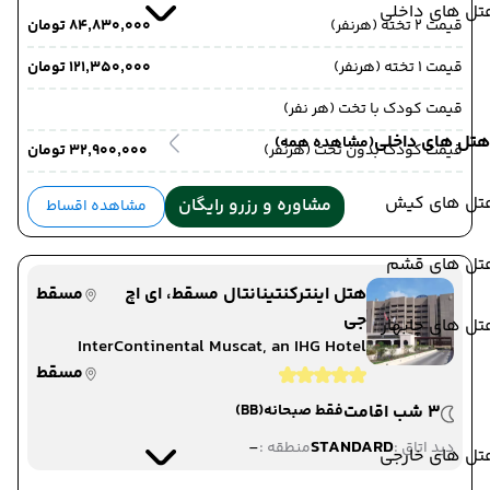
تل های داخلی
قیمت 2 تخته (هرنفر)
۸۴٬۸۳۰٬۰۰۰ تومان
قیمت 1 تخته (هرنفر)
۱۲۱٬۳۵۰٬۰۰۰ تومان
قیمت کودک با تخت (هر نفر)
هتل های داخلی
(مشاهده همه)
قیمت کودک بدون تخت (هرنفر)
۳۲٬۹۰۰٬۰۰۰ تومان
تل های کیش
مشاوره و رزرو رایگان
مشاهده اقساط
تل های قشم
هتل اینترکنتینانتال مسقط، ای اچ
مسقط
جی
ل های چابهار
InterContinental Muscat, an IHG Hotel
مسقط
3 شب اقامت
فقط صبحانه
(BB)
-
STANDARD
دید اتاق :
منطقه :
تل های خارجی