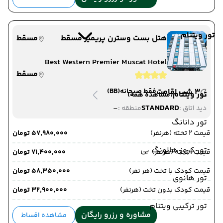
تور ویتنام
هتل بست وسترن پریمیر مسقط
مسقط
Best Western Premier Muscat Hotel
مسقط
3 شب اقامت
فقط صبحانه
(BB)
تور ویتنام
(مشاهده همه)
-
STANDARD
دید اتاق :
منطقه :
تور دانانگ
قیمت 2 تخته (هرنفر)
۵۷٬۹۸۰٬۰۰۰ تومان
تور کروز هالونگ بی
قیمت 1 تخته (هرنفر)
۷۱٬۴۰۰٬۰۰۰ تومان
قیمت کودک با تخت (هر نفر)
۵۸٬۳۵۰٬۰۰۰ تومان
تور هانوی
قیمت کودک بدون تخت (هرنفر)
۳۲٬۹۰۰٬۰۰۰ تومان
تور ترکیبی ویتنام
مشاوره و رزرو رایگان
مشاهده اقساط