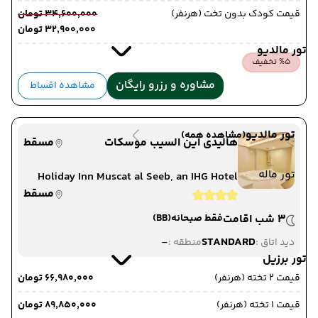
قیمت کودک بدون تخت (هرنفر)
۳۴٬۶۰۰٬۰۰۰ تومان
۳۲٬۹۰۰٬۰۰۰ تومان
تور مالدیو
%5 تخفیف
مشاوره و رزرو رایگان
مشاهده اقساط
تور مالدیو
(مشاهده همه)
هالیدی این السیب موسکات
مسقط
تور ماله
Holiday Inn Muscat al Seeb, an IHG Hotel
مسقط
3 شب اقامت
فقط صبحانه
(BB)
-
STANDARD
دید اتاق :
منطقه :
تور برزیل
قیمت 2 تخته (هرنفر)
۶۶٬۹۸۰٬۰۰۰ تومان
قیمت 1 تخته (هرنفر)
۸۹٬۸۵۰٬۰۰۰ تومان