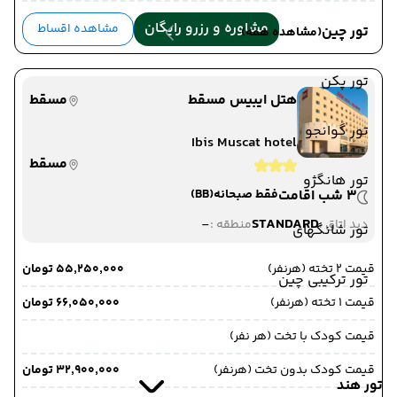
مشاوره و رزرو رایگان
مشاهده اقساط
تور چین
(مشاهده همه)
تور پکن
هتل ایبیس مسقط
مسقط
تور گوانجو
Ibis Muscat hotel
مسقط
تور هانگژو
3 شب اقامت
فقط صبحانه
(BB)
-
STANDARD
دید اتاق :
منطقه :
تور شانگهای
قیمت 2 تخته (هرنفر)
۵۵٬۲۵۰٬۰۰۰ تومان
تور ترکیبی چین
قیمت 1 تخته (هرنفر)
۶۶٬۰۵۰٬۰۰۰ تومان
قیمت کودک با تخت (هر نفر)
قیمت کودک بدون تخت (هرنفر)
۳۲٬۹۰۰٬۰۰۰ تومان
تور هند