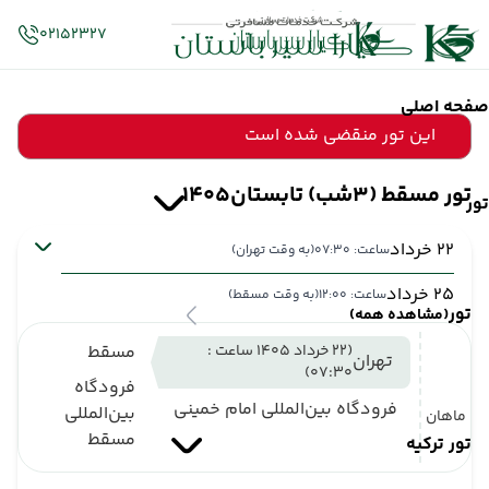
02152327
صفحه اصلی
این تور منقضی شده است
تور مسقط (3شب) تابستان1405
تور
22 خرداد
ساعت: 07:30
(به وقت تهران)
25 خرداد
ساعت: 12:00
(به وقت مسقط)
تور
(مشاهده همه)
(22 خرداد 1405 ساعت :
مسقط
تهران
07:30)
فرودگاه
فرودگاه بین‌المللی امام خمینی
بین‌المللی
ماهان
مسقط
تور ترکیه