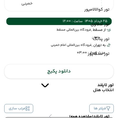
خمینی
تور کوالالامپور
25 خرداد 1405
ساعت : 12:00
تور لنکاوی
از مسقط ,
فرودگاه بین‌المللی مسقط
ماهان
تور پنانگ
به تهران ,
فرودگاه بین‌المللی امام خمینی
مدت پرواز : 03:00
تور سنگاپور
دانلود پکیج
تور تایلند
انتخاب هتل
فیلتر ها
مرتب سازی
تور تایلند
(مشاهده همه)