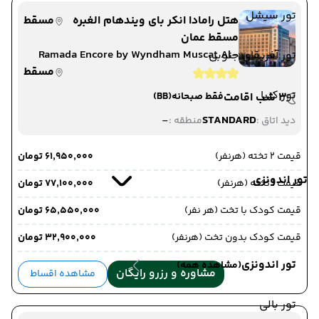
تور سیشل
هتل رامادا انکر بای ویندهام الغبره
مسقط
مسقط عمان
Ramada Encore by Wyndham Muscat Al-
تور آفریقای جنوبی
Ghubra
مسقط
تور کنیا
3 شب اقامت
فقط صبحانه
(BB)
-
STANDARD
دید اتاق :
منطقه :
قیمت 2 تخته (هرنفر)
۶۱٬۹۵۰٬۰۰۰ تومان
تور اندونزی
قیمت 1 تخته (هرنفر)
۷۷٬۱۰۰٬۰۰۰ تومان
قیمت کودک با تخت (هر نفر)
۶۵٬۵۵۰٬۰۰۰ تومان
قیمت کودک بدون تخت (هرنفر)
۳۲٬۹۰۰٬۰۰۰ تومان
تور اندونزی
(مشاهده همه)
مشاوره و رزرو رایگان
مشاهده اقساط
تور بالی