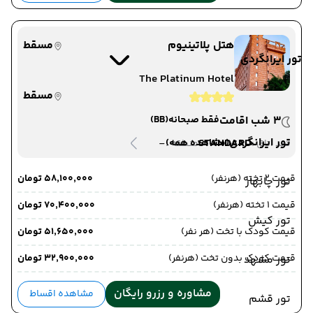
هتل پلاتینیوم
مسقط
تور ایرانگردی
The Platinum Hotel
مسقط
3 شب اقامت
فقط صبحانه
(BB)
تور ایرانگردی
-
STANDARD
(مشاهده همه)
دید اتاق :
منطقه :
قیمت 2 تخته (هرنفر)
۵۸٬۱۰۰٬۰۰۰ تومان
تور چابهار
قیمت 1 تخته (هرنفر)
۷۰٬۴۰۰٬۰۰۰ تومان
تور کیش
قیمت کودک با تخت (هر نفر)
۵۱٬۶۵۰٬۰۰۰ تومان
قیمت کودک بدون تخت (هرنفر)
۳۲٬۹۰۰٬۰۰۰ تومان
تور مشهد
مشاوره و رزرو رایگان
مشاهده اقساط
تور قشم