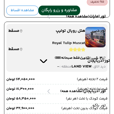
%5 تخفیف
مشاوره و رزرو رایگان
مشاهده اقساط
تور امارات
(مشاهده همه)
تور دبی
هتل رویال تولیپ
مسقط
Royal Tulip Muscat
مسقط
3 شب اقامت
فقط صبحانه
(BB)
تور آذربایجان
-
LAND VIEW
دید اتاق :
منطقه :
قیمت 2 تخته (هرنفر)
۶۴٬۰۵۰٬۰۰۰ تومان
قیمت 1 تخته (هرنفر)
۸۱٬۳۰۰٬۰۰۰ تومان
تور آذربایجان
(مشاهده همه)
قیمت کودک با تخت (هر نفر)
۵۸٬۳۵۰٬۰۰۰ تومان
تور باکو
قیمت کودک بدون تخت (هرنفر)
۳۲٬۹۰۰٬۰۰۰ تومان