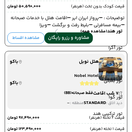
قیمت کودک بدون تخت (هرنفر)
۵۰٬۵۹۰٬۰۰۰ تومان
توضیحات : ➖پرواز ایران ایر ➖اقامت هتل با خدمات صبحانه
➖بیمه مسافرتی ➖بلیط رفت و برگشت ➖ویزا
تور هند
(مشاهده همه)
مشاوره و رزرو رایگان
مشاهده اقساط
تور آگرا
هتل نوبل
باکو
تور دهلی
Nobel Hotel
تور بمبئی
باکو
7 شب اقامت
فقط صبحانه
(BB)
تور گوا
-
STANDARD
دید اتاق :
منطقه :
تور ترکیبی هند
قیمت 2 تخته (هرنفر)
۹۷٬۴۹۰٬۰۰۰ تومان
قیمت 1 تخته (هرنفر)
۱۲۳٬۴۹۰٬۰۰۰ تومان