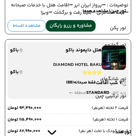
توضیحات : ➖پرواز ایران ایر ➖اقامت هتل با خدمات صبحانه
تور چین
(مشاهده همه)
➖بیمه مسافرتی ➖بلیط رفت و برگشت ➖ویزا
مشاوره و رزرو رایگان
مشاهده اقساط
تور پکن
تور گوانجو
هتل دایموند باکو
باکو
تور هانگژو
DIAMOND HOTEL BAKU
باکو
تور شانگهای
7 شب اقامت
فقط صبحانه
(BB)
-
STANDARD
دید اتاق :
منطقه :
تور ترکیبی چین
قیمت 2 تخته (هرنفر)
۹۳٬۴۹۰٬۰۰۰ تومان
قیمت 1 تخته (هرنفر)
۱۱۵٬۴۹۰٬۰۰۰ تومان
قیمت کودک با تخت (هر نفر)
۸۷٬۹۹۰٬۰۰۰ تومان
تور هند