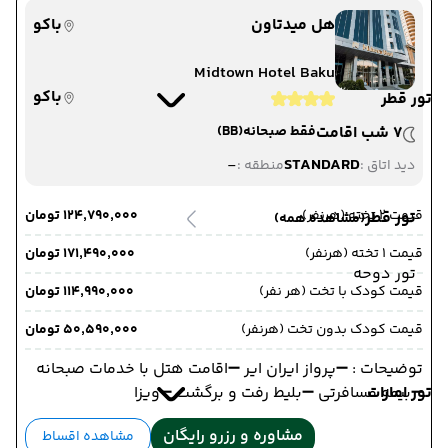
هل میدتاون
باکو
Midtown Hotel Baku
باکو
تور قطر
7 شب اقامت
فقط صبحانه
(BB)
-
STANDARD
دید اتاق :
منطقه :
قیمت 2 تخته (هرنفر)
۱۲۴٬۷۹۰٬۰۰۰ تومان
تور قطر
(مشاهده همه)
قیمت 1 تخته (هرنفر)
۱۷۱٬۴۹۰٬۰۰۰ تومان
تور دوحه
قیمت کودک با تخت (هر نفر)
۱۱۴٬۹۹۰٬۰۰۰ تومان
قیمت کودک بدون تخت (هرنفر)
۵۰٬۵۹۰٬۰۰۰ تومان
توضیحات : ➖پرواز ایران ایر ➖اقامت هتل با خدمات صبحانه
تور امارات
➖بیمه مسافرتی ➖بلیط رفت و برگشت ➖ویزا
مشاوره و رزرو رایگان
مشاهده اقساط