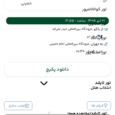
ایر
خمینی
تور کوالالامپور
01 تیر 1405
ساعت : 12:55
تور لنکاوی
از باکو ,
فرودگاه بین‌المللی حیدر علی‌اف
ایران ایر
تور پنانگ
به تهران ,
فرودگاه بین‌المللی امام خمینی
مدت پرواز : 01:30
تور سنگاپور
دانلود پکیج
تور تایلند
انتخاب هتل
فیلتر ها
مرتب سازی
تور تایلند
(مشاهده همه)