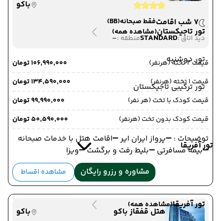
باکو
7 شب اقامت
فقط صبحانه
(BB)
تور تاجیکستان
(مشاهده همه)
-
STANDARD
دید اتاق :
منطقه :
تور دوشنبه
قیمت 2 تخته (هرنفر)
۱۰۶٬۹۹۰٬۰۰۰ تومان
قیمت 1 تخته (هرنفر)
۱۳۴٬۵۹۰٬۰۰۰ تومان
تور ترکیبی تاجیکستان
قیمت کودک با تخت (هر نفر)
۹۹٬۹۹۰٬۰۰۰ تومان
قیمت کودک بدون تخت (هرنفر)
۵۰٬۵۹۰٬۰۰۰ تومان
توضیحات : ➖پرواز ایران ایر ➖اقامت هتل با خدمات صبحانه
تور آفریقا
➖بیمه مسافرتی ➖بلیط رفت و برگشت ➖ویزا
مشاوره و رزرو رایگان
مشاهده اقساط
تور آفریقا
(مشاهده همه)
هتل قفقاز باکو
باکو