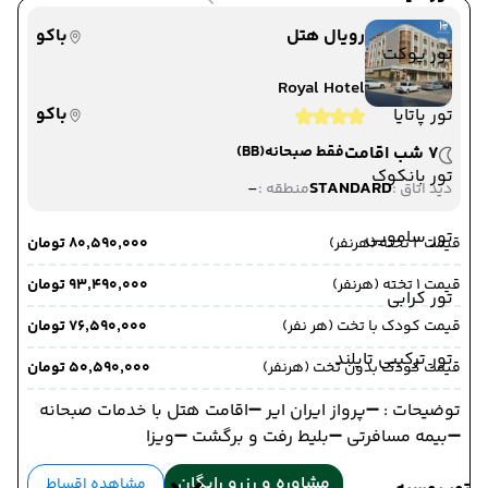
رویال هتل
باکو
تور پوکت
Royal Hotel
باکو
تور پاتایا
7 شب اقامت
فقط صبحانه
(BB)
تور بانکوک
-
STANDARD
دید اتاق :
منطقه :
تور سامویی
قیمت 2 تخته (هرنفر)
۸۰٬۵۹۰٬۰۰۰ تومان
قیمت 1 تخته (هرنفر)
۹۳٬۴۹۰٬۰۰۰ تومان
تور کرابی
قیمت کودک با تخت (هر نفر)
۷۶٬۵۹۰٬۰۰۰ تومان
تور ترکیبی تایلند
قیمت کودک بدون تخت (هرنفر)
۵۰٬۵۹۰٬۰۰۰ تومان
توضیحات : ➖پرواز ایران ایر ➖اقامت هتل با خدمات صبحانه
➖بیمه مسافرتی ➖بلیط رفت و برگشت ➖ویزا
مشاوره و رزرو رایگان
مشاهده اقساط