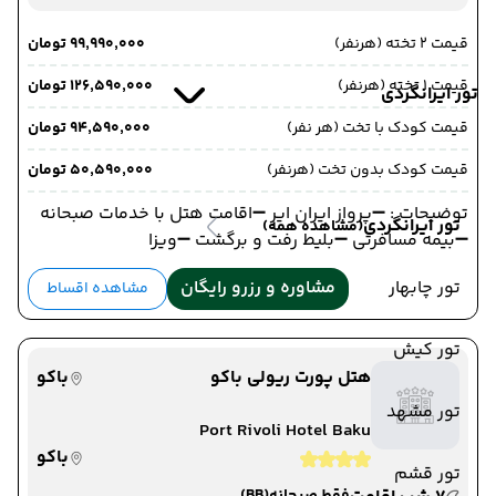
قیمت 2 تخته (هرنفر)
۹۹٬۹۹۰٬۰۰۰ تومان
قیمت 1 تخته (هرنفر)
۱۲۶٬۵۹۰٬۰۰۰ تومان
تور ایرانگردی
قیمت کودک با تخت (هر نفر)
۹۴٬۵۹۰٬۰۰۰ تومان
قیمت کودک بدون تخت (هرنفر)
۵۰٬۵۹۰٬۰۰۰ تومان
توضیحات : ➖پرواز ایران ایر ➖اقامت هتل با خدمات صبحانه
تور ایرانگردی
(مشاهده همه)
➖بیمه مسافرتی ➖بلیط رفت و برگشت ➖ویزا
تور چابهار
مشاوره و رزرو رایگان
مشاهده اقساط
تور کیش
هتل پورت ریولی باکو
باکو
تور مشهد
Port Rivoli Hotel Baku
باکو
تور قشم