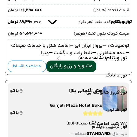
قیمت 1 تخته (هرنفر)
۱۲۶٬۴۹۰٬۰۰۰ تومان
تور ویتنام
قیمت کودک با تخت (هر نفر)
۸۹٬۴۹۰٬۰۰۰ تومان
قیمت کودک بدون تخت (هرنفر)
۵۰٬۵۹۰٬۰۰۰ تومان
توضیحات : ➖پرواز ایران ایر ➖اقامت هتل با خدمات صبحانه
➖بیمه مسافرتی ➖بلیط رفت و برگشت ➖ویزا
تور ویتنام
(مشاهده همه)
مشاوره و رزرو رایگان
مشاهده اقساط
تور دانانگ
هتل گنجالی پلازا
باکو
تور کروز هالونگ بی
Ganjali Plaza Hotel Baku
تور هانوی
باکو
7 شب اقامت
فقط صبحانه
(BB)
تور ترکیبی ویتنام
-
STANDARD
دید اتاق :
منطقه :