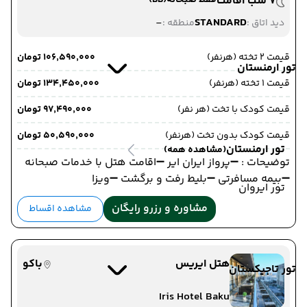
7 شب اقامت
فقط صبحانه
(BB)
-
STANDARD
دید اتاق :
منطقه :
قیمت 2 تخته (هرنفر)
۱۰۶٬۵۹۰٬۰۰۰ تومان
تور ارمنستان
قیمت 1 تخته (هرنفر)
۱۳۴٬۴۵۰٬۰۰۰ تومان
قیمت کودک با تخت (هر نفر)
۹۷٬۴۹۰٬۰۰۰ تومان
قیمت کودک بدون تخت (هرنفر)
۵۰٬۵۹۰٬۰۰۰ تومان
تور ارمنستان
(مشاهده همه)
توضیحات : ➖پرواز ایران ایر ➖اقامت هتل با خدمات صبحانه
➖بیمه مسافرتی ➖بلیط رفت و برگشت ➖ویزا
تور ایروان
مشاوره و رزرو رایگان
مشاهده اقساط
هتل ایریس
باکو
تور تاجیکستان
Iris Hotel Baku