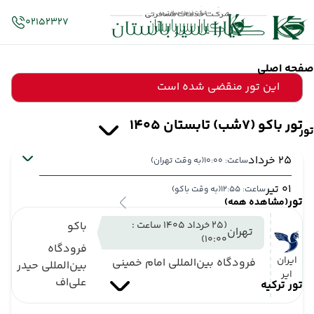
02152327
صفحه اصلی
این تور منقضی شده است
تور باکو (7شب) تابستان 1405
تور
25 خرداد
ساعت: 10:00
(به وقت تهران)
01 تیر
ساعت: 12:55
(به وقت باکو)
تور
(مشاهده همه)
(25 خرداد 1405 ساعت :
باکو
تهران
10:00)
فرودگاه
ایران
فرودگاه بین‌المللی امام خمینی
بین‌المللی حیدر
ایر
علی‌اف
تور ترکیه