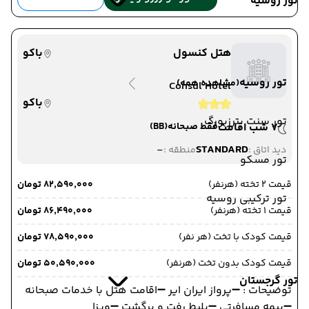
تور روسیه
هتل کنسول
باکو
تور روسیه
(مشاهده همه)
Consul Hotel
باکو
تور سنت پترزبورگ
7 شب اقامت
فقط صبحانه
(BB)
-
STANDARD
دید اتاق :
منطقه :
تور مسکو
قیمت 2 تخته (هرنفر)
۸۲٬۵۹۰٬۰۰۰ تومان
تور ترکیبی روسیه
قیمت 1 تخته (هرنفر)
۸۶٬۴۹۰٬۰۰۰ تومان
قیمت کودک با تخت (هر نفر)
۷۸٬۵۹۰٬۰۰۰ تومان
قیمت کودک بدون تخت (هرنفر)
۵۰٬۵۹۰٬۰۰۰ تومان
تور گرجستان
توضیحات : ➖پرواز ایران ایر ➖اقامت هتل با خدمات صبحانه
➖بیمه مسافرتی ➖بلیط رفت و برگشت ➖ویزا