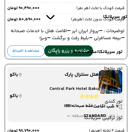
قیمت کودک با تخت (هر نفر)
۹۰٬۴۹۰٬۰۰۰ تومان
تور سریلانکا
قیمت کودک بدون تخت (هرنفر)
۵۰٬۵۹۰٬۰۰۰ تومان
توضیحات : ➖پرواز ایران ایر ➖اقامت هتل با خدمات صبحانه
➖بیمه مسافرتی ➖بلیط رفت و برگشت ➖ویزا
مشاوره و رزرو رایگان
مشاهده اقساط
تور سریلانکا
(مشاهده همه)
تور بنتوتا
هتل سنترال پارک
باکو
تور کلمبو
Central Park Hotel Baku
باکو
تور کندی
7 شب اقامت
فقط صبحانه
(BB)
-
STANDARD
دید اتاق :
منطقه :
تور ترکیبی سریلانکا
قیمت 2 تخته (هرنفر)
۹۸٬۷۹۰٬۰۰۰ تومان