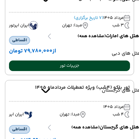
مرداد 1405
(7 تاریخ برگزاری)
3 شب
مبدا: تهران
ایران ایرتور
هتل های امارات
(مشاهده همه)
اقساطی
از
۷۹٬۷۸۰٬۰۰۰ تومان
تل های دبی
جزییات تور
تور باکو (4شب) ویژه تعطیلات مردادماه 1405
تل های گرجستان
مرداد 1405
4 شب
مبدا: تهران
ایران ایر
هتل های گرجستان
(مشاهده همه)
اقساطی