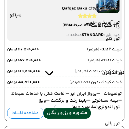
تور سیشل
Qafqaz Baku City
باکو
تور آفریقای جنوبی
7 شب اقامت
فقط صبحانه
(BB)
-
STANDARD
دید اتاق :
منطقه :
تور کنیا
قیمت 2 تخته (هرنفر)
۱۱۶٬۵۹۰٬۰۰۰ تومان
قیمت 1 تخته (هرنفر)
۱۵۷٬۵۹۰٬۰۰۰ تومان
قیمت کودک با تخت (هر نفر)
۱۰۹٬۵۹۰٬۰۰۰ تومان
تور اندونزی
قیمت کودک بدون تخت (هرنفر)
۵۰٬۵۹۰٬۰۰۰ تومان
توضیحات : ➖پرواز ایران ایر ➖اقامت هتل با خدمات صبحانه
➖بیمه مسافرتی ➖بلیط رفت و برگشت ➖ویزا
تور اندونزی
(مشاهده همه)
مشاوره و رزرو رایگان
مشاهده اقساط
تور بالی