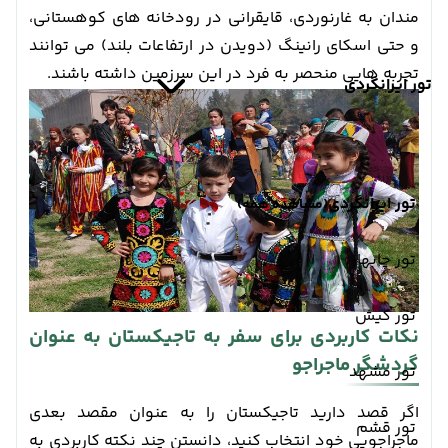
مندان به غارنوردی، قایقرانی در رودخانه های کوهستانی،
و حتی اسکای رانینگ (دویدن در ارتفاعات بلند) می توانند
تجربه هایی منحصر به فرد در این سرزمین داشته باشند.
تور ایرانگردی
تور ایرانگردی
(مشاهده همه)
تور چابهار
تور کیش
نکات کاربردی برای سفر به تاجیکستان به عنوان
گردشگر ماجراجو
تور مشهد
اگر قصد دارید تاجیکستان را به عنوان مقصد بعدی
تور قشم
ماجراجویی خود انتخاب کنید، دانستن چند نکته کاربردی به