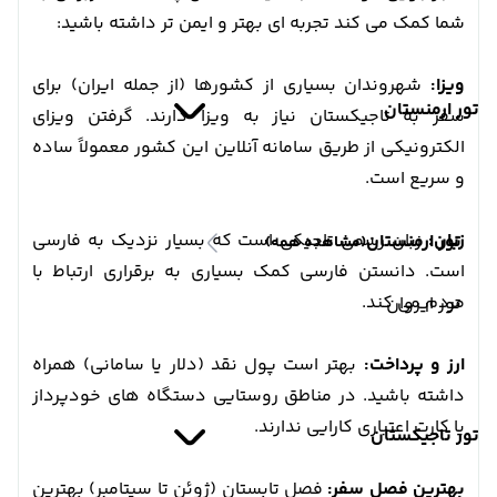
شما کمک می کند تجربه ای بهتر و ایمن تر داشته باشید:
ویزا:
شهروندان بسیاری از کشورها (از جمله ایران) برای
تور ارمنستان
سفر به تاجیکستان نیاز به ویزا دارند. گرفتن ویزای
الکترونیکی از طریق سامانه آنلاین این کشور معمولاً ساده
و سریع است.
زبان:
زبان رسمی تاجیکی است که بسیار نزدیک به فارسی
تور ارمنستان
(مشاهده همه)
است. دانستن فارسی کمک بسیاری به برقراری ارتباط با
مردم می کند.
تور ایروان
ارز و پرداخت:
بهتر است پول نقد (دلار یا سامانی) همراه
داشته باشید. در مناطق روستایی دستگاه های خودپرداز
یا کارت اعتباری کارایی ندارند.
تور تاجیکستان
بهترین فصل سفر:
فصل تابستان (ژوئن تا سپتامبر) بهترین