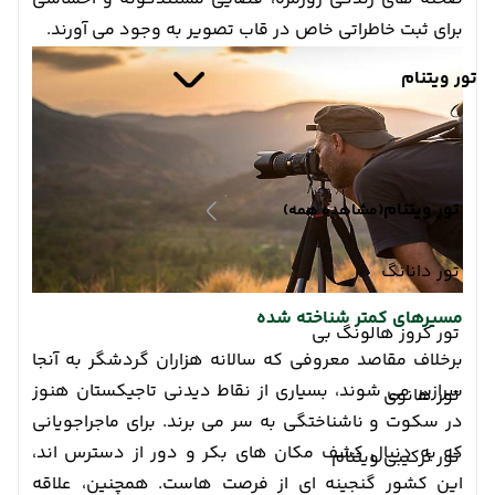
برای ثبت خاطراتی خاص در قاب تصویر به وجود می آورند.
تور ویتنام
تور ویتنام
(مشاهده همه)
تور دانانگ
مسیرهای کمتر شناخته شده
تور کروز هالونگ بی
برخلاف مقاصد معروفی که سالانه هزاران گردشگر به آنجا
سرازیر می شوند، بسیاری از نقاط دیدنی تاجیکستان هنوز
تور هانوی
در سکوت و ناشناختگی به سر می برند. برای ماجراجویانی
که به دنبال کشف مکان های بکر و دور از دسترس اند،
تور ترکیبی ویتنام
این کشور گنجینه ای از فرصت هاست. همچنین، علاقه