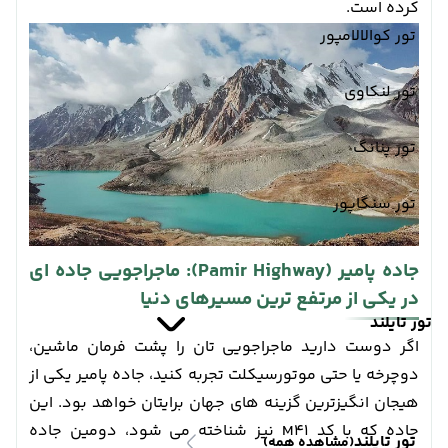
کرده است.
تور کوالالامپور
تور لنکاوی
تور پنانگ
تور سنگاپور
جاده پامیر (Pamir Highway): ماجراجویی جاده ای
در یکی از مرتفع ترین مسیرهای دنیا
تور تایلند
اگر دوست دارید ماجراجویی تان را پشت فرمان ماشین،
دوچرخه یا حتی موتورسیکلت تجربه کنید، جاده پامیر یکی از
هیجان انگیزترین گزینه های جهان برایتان خواهد بود. این
جاده که با کد M41 نیز شناخته می شود، دومین جاده
تور تایلند
(مشاهده همه)