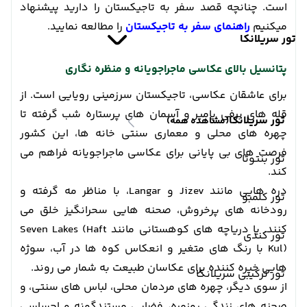
است. چنانچه قصد سفر به تاجیکستان را دارید پیشنهاد
میکنیم
راهنمای سفر به تاجیکستان
را مطالعه نمایید.
تور سریلانکا
پتانسیل بالای عکاسی ماجراجویانه و منظره نگاری
برای عاشقان عکاسی، تاجیکستان سرزمینی رویایی است. از
قله های برفی پامیر و آسمان های پرستاره شب گرفته تا
تور سریلانکا
(مشاهده همه)
چهره های محلی و معماری سنتی خانه ها، این کشور
فرصت های بی پایانی برای عکاسی ماجراجویانه فراهم می
تور بنتوتا
کند.
دره هایی مانند Jizev و Langar، با مناظر مه گرفته و
تور کلمبو
رودخانه های پرخروش، صحنه هایی سحرانگیز خلق می
کنند. یا دریاچه های کوهستانی مانند Seven Lakes (Haft
تور کندی
Kul) با رنگ های متغیر و انعکاس کوه ها در آب، سوژه
هایی خیره کننده برای عکاسان طبیعت به شمار می روند.
تور ترکیبی سریلانکا
از سوی دیگر، چهره های مردمان محلی، لباس های سنتی، و
صحنه های زندگی روزمره، فضایی مستندگونه و احساسی