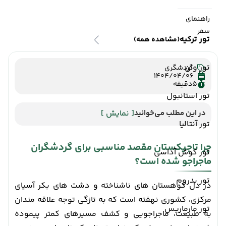
راهنمای
سفر
تور ترکیه
(مشاهده همه)
تور وان
گردشگری
1404/04/06
5
دقیقه
تور استانبول
در این مطلب می‌خوانید
[ نمایش ]
تور آنتالیا
چرا تاجیکستان مقصد مناسبی برای گردشگران
تور کوش آداسی
ماجراجو شده است؟
تور بدروم
در دل کوهستان های ناشناخته و دشت های بکر آسیای
مرکزی، کشوری نهفته است که به تازگی توجه علاقه مندان
تور مارماریس
به طبیعت، ماجراجویی و کشف مسیرهای کمتر پیموده