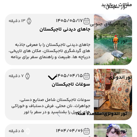
مقالات پربازدید
تور سیشل
1405/05/17
13 دقیقه
تور آفریقای جنوبی
جاهای دیدنی تاجیکستان
تور کنیا
جاهای دیدنی تاجیکستان را با معرفی جاذبه
های گردشگری تاجیکستان، مکان های تاریخی،
دریاچه ها، طبیعت و راهنمای سفر برای برنامه
ریزی تور تاجیکستان بخوانید.
1405/04/15
7 دقیقه
تور اندونزی
سوغات تاجیکستان
سوغات تاجیکستان شامل صنایع دستی،
جواهرات، نان محلی، فرش دستباف و خوراکی
های اصیل را بشناسید و در سفر با تور
تور اندونزی
(مشاهده همه)
تاجیکستان از دست ندهید.
تور بالی
1404/04/06
5 دقیقه