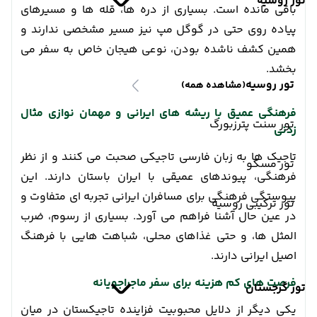
تور روسیه
باقی مانده است. بسیاری از دره ها، قله ها و مسیرهای
پیاده روی حتی در گوگل مپ نیز مسیر مشخصی ندارند و
همین کشف ناشده بودن، نوعی هیجان خاص به سفر می
بخشد.
تور روسیه
(مشاهده همه)
فرهنگی عمیق با ریشه های ایرانی و مهمان نوازی مثال
تور سنت پترزبورگ
زدنی
تاجیک ها به زبان فارسی تاجیکی صحبت می کنند و از نظر
تور مسکو
فرهنگی، پیوندهای عمیقی با ایران باستان دارند. این
پیوستگی فرهنگی برای مسافران ایرانی تجربه ای متفاوت و
تور ترکیبی روسیه
در عین حال آشنا فراهم می آورد. بسیاری از رسوم، ضرب
المثل ها، و حتی غذاهای محلی، شباهت هایی با فرهنگ
اصیل ایرانی دارند.
فرصت های کم هزینه برای سفر ماجراجویانه
تور گرجستان
یکی دیگر از دلایل محبوبیت فزاینده تاجیکستان در میان