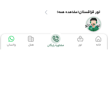
تور قزاقستان
(مشاهده همه)
تور آکتائو
خانه
تور
هتل
واتساپ
مشاوره رایگان
تور قبرس
تور قبرس
(مشاهده همه)
اطلاعات تماس
تور قبرس شمالی
02152327
02191003363