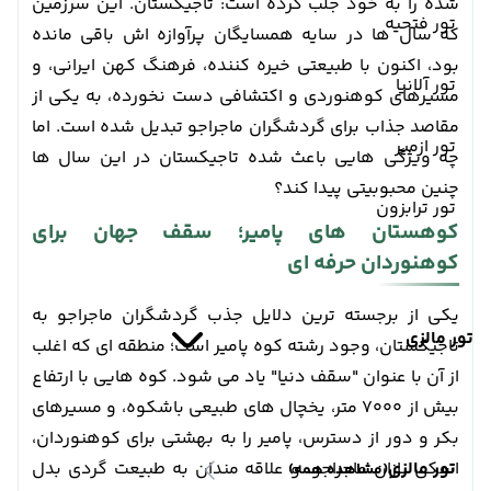
شده را به خود جلب کرده است: تاجیکستان. این سرزمین
تور فتحیه
که سال ها در سایه همسایگان پرآوازه اش باقی مانده
بود، اکنون با طبیعتی خیره کننده، فرهنگ کهن ایرانی، و
تور آلانیا
مسیرهای کوهنوردی و اکتشافی دست نخورده، به یکی از
مقاصد جذاب برای گردشگران ماجراجو تبدیل شده است. اما
تور ازمیر
چه ویژگی هایی باعث شده تاجیکستان در این سال ها
چنین محبوبیتی پیدا کند؟
تور ترابزون
کوهستان های پامیر؛ سقف جهان برای
کوهنوردان حرفه ای
یکی از برجسته ترین دلایل جذب گردشگران ماجراجو به
تور مالزی
تاجیکستان، وجود رشته کوه پامیر است؛ منطقه ای که اغلب
از آن با عنوان "سقف دنیا" یاد می شود. کوه هایی با ارتفاع
بیش از ۷۰۰۰ متر، یخچال های طبیعی باشکوه، و مسیرهای
بکر و دور از دسترس، پامیر را به بهشتی برای کوهنوردان،
تور مالزی
اسکی بازان ماجراجو، و علاقه مندان به طبیعت گردی بدل
(مشاهده همه)