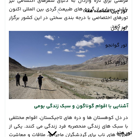
فرصتی برای تازه واردان به دنیای سفرهای اکتشافی نیز
باشد. بسیاری از گروه های طبیعت گردی بین المللی اکنون
تور چین
(مشاهده همه)
تورهای اختصاصی با درجه بندی سختی در این کشور برگزار
می کنند.
تور پکن
تور گوانجو
تور هانگژو
تور شانگهای
تور ترکیبی چین
آشنایی با اقوام گوناگون و سبک زندگی بومی
در دل کوهستان ها و دره های تاجیکستان، اقوام مختلفی
با سبک های زندگی منحصربه فرد زندگی می کنند. یکی از
تور هند
تجربه های ناب برای گردشگران ماجراجو، ملاقات و معاشرت