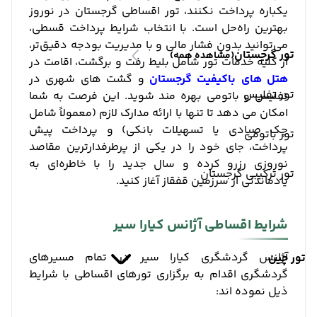
یکباره پرداخت نکنند، تور اقساطی گرجستان در نوروز
بهترین راه‌حل است. با انتخاب شرایط پرداخت قسطی،
می‌توانید بدون فشار مالی و با مدیریت بودجه دقیق‌تر،
تور گرجستان
(مشاهده همه)
از کلیه خدمات تور شامل بلیط رفت و برگشت، اقامت در
هتل‌ های باکیفیت گرجستان
و گشت‌ های شهری در
تور تفلیس
تفلیس و باتومی بهره‌ مند شوید. این فرصت به شما
امکان می ‌دهد تا تنها با ارائه مدارک لازم (معمولاً شامل
چک صیادی یا تسهیلات بانکی) و پرداخت پیش
تور باتومی
‌پرداخت، جای خود را در یکی از پرطرفدارترین مقاصد
نوروزی رزرو کرده و سال جدید را با خاطره‌ای به‌
تور ترکیبی گرجستان
یادماندنی از سرزمین قفقاز آغاز کنید.
شرایط اقساطی آژانس کیارا سیر
آژانس گردشگری کیارا سیر در تمام مسیرهای
تور چین
گردشگری اقدام به برگزاری تورهای اقساطی با شرایط
ذیل نموده اند: