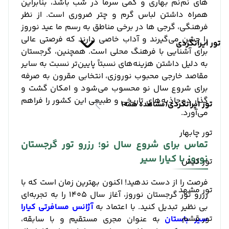
های نم‌نم بهاری و کمی سرما در شب باشد، بنابراین
همراه داشتن لباس گرم و چتر ضروری است. از نظر
فرهنگی، گرجی ‌ها در برخی مناطق به رسم ما عید نوروز
را جشن می‌گیرند و آداب خاصی دارند که فرصتی عالی
تور ایرانگردی
برای آشنایی با فرهنگ محلی است. همچنین، گرجستان
به دلیل داشتن هزینه‌های نسبتاً پایین‌تر نسبت به سایر
مقاصد خارجی محبوب نوروزی، انتخابی مقرون ‌به‌ صرفه
برای شروع سال نو محسوب می‌شود و امکان گشت و
گذار در جاذبه‌های تاریخی و طبیعی این کشور را فراهم
تور ایرانگردی
(مشاهده همه)
می‌آورد.
تور چابهار
تماس برای شروع سال نو؛ رزرو تور گرجستان
نوروز با کیارا سیر
تور کیش
فرصت را از دست ندهید! اکنون بهترین زمان است که با
تور مشهد
رزرو تور گرجستان نوروز، آغاز سال ۱۴۰۵ را به تجربه‌ای
بی‌ نظیر تبدیل کنید. با اعتماد به
آژانس مسافرتی کیارا
تور قشم
سیر باستان
به عنوان مجری مستقیم و با سابقه،