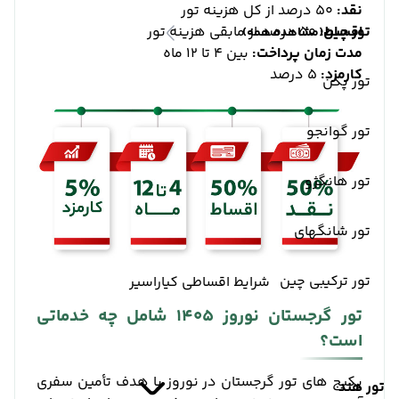
نقد:
50 درصد از کل هزینه تور
تور چین
اقساط:
50 درصد از مابقی هزینه تور
(مشاهده همه)
مدت زمان پرداخت:
بین 4 تا 12 ماه
کارمزد:
5 درصد
تور پکن
تور گوانجو
تور هانگژو
تور شانگهای
تور ترکیبی چین
شرایط اقساطی کیاراسیر
تور گرجستان نوروز 1405 شامل چه خدماتی
است؟
پکیج‌ های تور گرجستان در نوروز با هدف تأمین سفری
تور هند