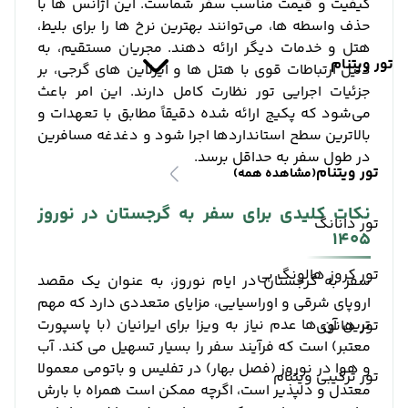
کیفیت و قیمت مناسب سفر شماست. این آژانس ‌ها با
حذف واسطه ‌ها، می‌توانند بهترین نرخ ‌ها را برای بلیط،
هتل و خدمات دیگر ارائه دهند. مجریان مستقیم، به
تور ویتنام
دلیل ارتباطات قوی با هتل‌ ها و ایرلاین ‌های گرجی، بر
جزئیات اجرایی تور نظارت کامل دارند. این امر باعث
می‌شود که پکیج ارائه شده دقیقاً مطابق با تعهدات و
بالاترین سطح استانداردها اجرا شود و دغدغه مسافرین
در طول سفر به حداقل برسد.
تور ویتنام
(مشاهده همه)
نکات کلیدی برای سفر به گرجستان در نوروز
تور دانانگ
1405
تور کروز هالونگ بی
سفر به گرجستان در ایام نوروز، به عنوان یک مقصد
اروپای شرقی و اوراسیایی، مزایای متعددی دارد که مهم‌
ترین آن‌ ها عدم نیاز به ویزا برای ایرانیان (با پاسپورت
تور هانوی
معتبر) است که فرآیند سفر را بسیار تسهیل می‌ کند. آب
و هوا در نوروز (فصل بهار) در تفلیس و باتومی معمولا
تور ترکیبی ویتنام
معتدل و دلپذیر است، اگرچه ممکن است همراه با بارش‌