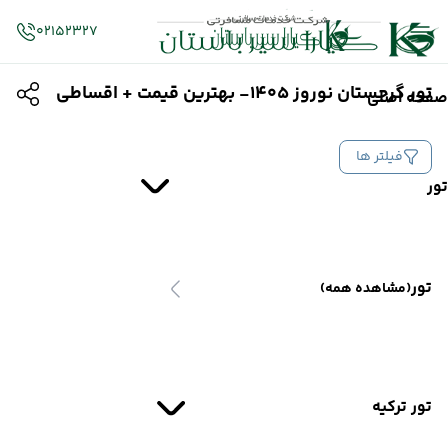
02152327
تور گرجستان نوروز 1405- بهترین قیمت + اقساطی
صفحه اصلی
فیلتر ها
تور
تور
(مشاهده همه)
تور ترکیه