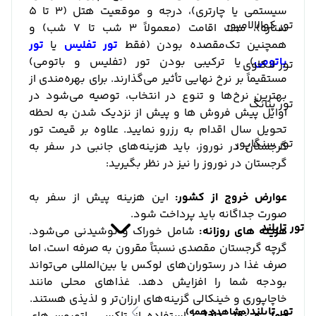
سیستمی یا چارتری)، درجه و موقعیت هتل (۳ تا ۵
تور کوالالامپور
ستاره)، مدت اقامت (معمولاً ۳ شب تا ۷ شب) و
همچنین تک‌مقصده بودن (فقط
تور تفلیس
یا
تور
باتومی
) یا ترکیبی بودن تور (تفلیس و باتومی)
تور لنکاوی
مستقیماً بر نرخ نهایی تأثیر می‌گذارند. برای بهره‌مندی از
بهترین نرخ‌ها و تنوع در انتخاب، توصیه می‌شود در
تور پنانگ
اوایل پیش‌ فروش‌ ها و پیش از نزدیک شدن به لحظه
تحویل سال اقدام به رزرو نمایید. علاوه بر قیمت تور
تور سنگاپور
گرجستان در نوروز، باید هزینه‌های جانبی در سفر به
گرجستان در نوروز را نیز در نظر بگیرید:
عوارض خروج از کشور:
این هزینه پیش از سفر به
صورت جداگانه باید پرداخت شود.
تور تایلند
هزینه‌ های روزانه:
شامل خوراک و نوشیدنی می‌شود.
گرچه گرجستان مقصدی نسبتاً مقرون‌ به‌ صرفه است، اما
صرف غذا در رستوران‌های لوکس یا بین‌المللی می‌تواند
بودجه شما را افزایش دهد. غذاهای محلی مانند
خاچاپوری و خینکالی گزینه‌های ارزان‌تر و لذیذی هستند.
تور تایلند
(مشاهده همه)