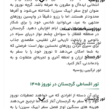
تور روسیه
انتخابی ایده‌آل و مقرون‌ به‌ صرفه باشد. گرچه نوروز به
عنوان اوج سفر (پیک سیزن) شناخته می‌شود و آفرها
محدودتر هستند، اما با رزرو دقیقاً در واپسین روزهای
منتهی به عید، می‌توانید شانس خود را برای شکار
بهترین قیمت‌ها در این ایام افزایش دهید. گرجستان
تور روسیه
(مشاهده همه)
در منطقه قفقاز، با سواحل چشم ‌نواز دریای سیاه در
باتومی و پایتخت تاریخی ‌اش تفلیس، مقصدی جذاب
تور سنت پترزبورگ
برای سپری کردن روزهای نخستین بهار است؛ فرصتی که
به شما امکان می‌دهد تا نوروز خود را با سفر به
تور مسکو
گرجستان ارزان و لحظه آخری و تجربه‌ای متفاوت و به‌
یادماندنی، آغاز کنید.
تور ترکیبی روسیه
تور اقساطی گرجستان در نوروز 1405
برای آن دسته از افرادی که می‌ خواهند تعطیلات نوروز
تور گرجستان
خود را با سفر به گرجستان آغاز کنند اما ترجیح می‌دهند
هزینه‌ های سنگین اوج فصل سفر (پیک سیزن) را به