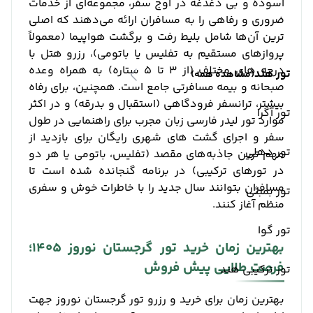
آسوده و بی‌ دغدغه در اوج سفر، مجموعه‌ای از خدمات
ضروری و رفاهی را به مسافران ارائه می‌دهند که اصلی
‌ترین آن‌ها شامل بلیط رفت و برگشت هواپیما (معمولاً
پروازهای مستقیم به تفلیس یا باتومی)، رزرو هتل با
درجه‌ های مختلف (از ۳ تا ۵ ستاره) به همراه وعده
تور هند
(مشاهده همه)
صبحانه و بیمه مسافرتی جامع است. همچنین، برای رفاه
بیشتر، ترانسفر فرودگاهی (استقبال و بدرقه) و در اکثر
تور آگرا
موارد تور لیدر فارسی ‌زبان مجرب برای راهنمایی در طول
سفر و اجرای گشت ‌های شهری رایگان برای بازدید از
تور دهلی
مهم ‌ترین جاذبه‌های مقصد (تفلیس، باتومی یا هر دو
در تورهای ترکیبی) در برنامه گنجانده شده است تا
مسافران بتوانند سال جدید را با خاطرات خوش و سفری
تور بمبئی
منظم آغاز کنند.
تور گوا
بهترین زمان خرید تور گرجستان نوروز 1405؛
فرصت طلایی پیش‌ فروش
تور ترکیبی هند
بهترین زمان برای خرید و رزرو تور گرجستان نوروز جهت