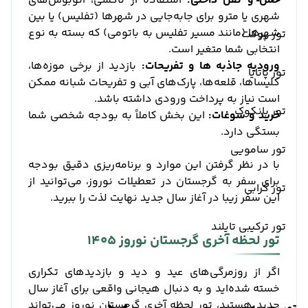
حمل و نقل داخلی:
استفاده از تاکسی، اتوبوس‌های
شهری یا مترو برای جابه‌جایی در شهرها (تفلیس) یا بین
شهرها (مانند مسیر تفلیس به باتومی) که بسته به نوع
تور پوکت
انتخابی شما متغیر است.
ورودیه جاذبه‌ ها و تفریحات:
بازدید از برخی موزه‌ها،
تور پاتایا
کلیساها، قلعه‌ها، پارک‌های آبی و تفریحات شبانه ممکن
است نیاز به پرداخت ورودی داشته باشد.
تور بانکوک
خرید و سوغات:
این بخش کاملاً به بودجه شخصی شما
بستگی دارد.
تور سامویی
با در نظر گرفتن این موارد و برنامه‌ریزی دقیق بودجه
برای سفر به گرجستان در تعطیلات نوروز، می‌توانید از
تور کرابی
این سفر زیبا در آغاز سال جدید نهایت لذت را ببرید.
تور ترکیبی تایلند
تور لحظه آخری گرجستان نوروز 1405
اگر از روزمرگی‌های عید و دید و بازدیدهای تکراری
خسته شده‌اید و به دنبال هیجانی واقعی برای آغاز سال
جدید هستید، تور لحظه آخری گرجستان نوروز می‌تواند