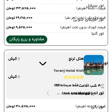
تور سیشل
قیمت 1 تخته (هرنفر)
۳۳٬۵۷۵٬۰۰۰ تومان
قیمت کودک با تخت (هر نفر)
۲۹٬۲۱۵٬۰۰۰ تومان
تور آفریقای جنوبی
قیمت کودک بدون تخت (هرنفر)
۹٬۵۲۵٬۰۰۰ تومان
تور کنیا
مشاوره و رزرو رایگان
هتل ترنج
کیش
تور اندونزی
Toranj Hotel Kish
کیش
4 شب اقامت
فقط صبحانه
(BB)
تور اندونزی
(مشاهده همه)
-
STANDARD
دید اتاق :
منطقه :
قیمت 2 تخته (هرنفر)
۳۰٬۵۷۵٬۰۰۰ تومان
تور بالی