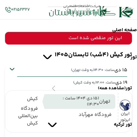
02152327
صفحه اصلی
این تور منقضی شده است
تور کیش (4شب) تابستان1405
تور
15 دی
ساعت: 14:30
(به وقت تهران)
19 دی
ساعت: 12:00
(به وقت کیش)
تور
(مشاهده همه)
(15 دی 1404 ساعت :
کیش
تهران
14:30)
فرودگاه
ایران
فرودگاه مهرآباد
بین‌المللی
ایرتور
کیش
تور ترکیه