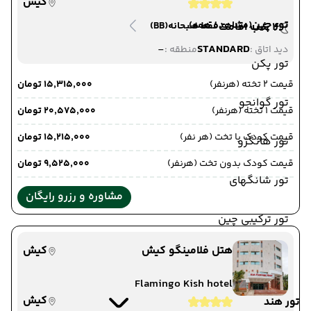
کیش
تور چین
(مشاهده همه)
4 شب اقامت
فقط صبحانه
(BB)
-
STANDARD
دید اتاق :
منطقه :
تور پکن
قیمت 2 تخته (هرنفر)
۱۵٬۳۱۵٬۰۰۰ تومان
تور گوانجو
قیمت 1 تخته (هرنفر)
۲۰٬۵۷۵٬۰۰۰ تومان
قیمت کودک با تخت (هر نفر)
۱۵٬۲۱۵٬۰۰۰ تومان
تور هانگژو
قیمت کودک بدون تخت (هرنفر)
۹٬۵۲۵٬۰۰۰ تومان
تور شانگهای
مشاوره و رزرو رایگان
تور ترکیبی چین
هتل فلامینگو کیش
کیش
Flamingo Kish hotel
کیش
تور هند