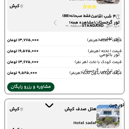
کیش
4 شب اقامت
فقط صبحانه
(BB)
تور گرجستان
(مشاهده همه)
-
STANDARD
دید اتاق :
منطقه :
تور تفلیس
قیمت 2 تخته (هرنفر)
۱۳٬۷۷۵٬۰۰۰ تومان
قیمت 1 تخته (هرنفر)
۱۹٬۵۷۵٬۰۰۰ تومان
تور باتومی
قیمت کودک با تخت (هر نفر)
۱۳٬۶۷۵٬۰۰۰ تومان
تور ترکیبی گرجستان
قیمت کودک بدون تخت (هرنفر)
۹٬۵۲۵٬۰۰۰ تومان
مشاوره و رزرو رایگان
تور چین
هتل صدف کیش
کیش
Hotel sadaf