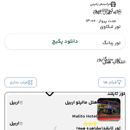
ترانسفر زمینی
تور کوالالامپور
به تهران ,
تهران
مدت پرواز : 13:00
تور لنکاوی
دانلود پکیج
تور پنانگ
تور سنگاپور
انتخاب هتل
فیلتر ها
مرتب سازی
تور تایلند
هتل مالیتو اربیل
اربیل
Malito Hotel
اربیل
تور تایلند
(مشاهده همه)