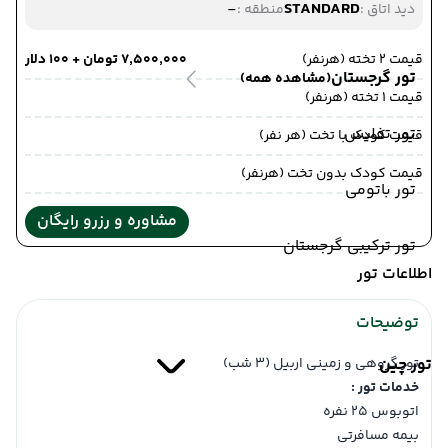
-
STANDARD
دید اتاق :
منطقه :
قیمت 2 تخته (هرنفر)
۷٬۵۰۰٬۰۰۰ تومان + ۱۰۰ دلار
تور گرجستان
(مشاهده همه)
قیمت 1 تخته (هرنفر)
تور تفلیس
قیمت کودک با تخت (هر نفر)
قیمت کودک بدون تخت (هرنفر)
تور باتومی
مشاوره و رزرو رایگان
تور ترکیبی گرجستان
اطلاعات تور
توضیحات
تور چین
تور گروهی و زمینی اربیل (3 شب)
خدمات تور :
اتوبوس 25 نفره
بیمه مسافرتی