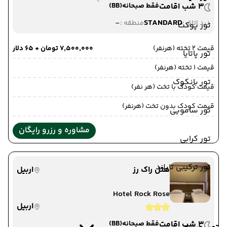
3 شب اقامت
فقط صبحانه
(BB)
-
STANDARD
دید اتاق :
منطقه :
تور پوکت
قیمت 2 تخته (هرنفر)
۷٬۵۰۰٬۰۰۰ تومان + ۶۵ دلار
تور پاتایا
قیمت 1 تخته (هرنفر)
تور بانکوک
قیمت کودک با تخت (هر نفر)
قیمت کودک بدون تخت (هرنفر)
تور سامویی
مشاوره و رزرو رایگان
تور کرابی
تور ترکیبی تایلند
هتل راک رز
اربیل
Hotel Rock Rose
اربیل
3 شب اقامت
فقط صبحانه
(BB)