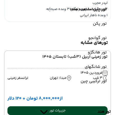
لیدر مجرب
تور چین
3 روز گشت شهری رایگان 3 وعده صبحانه
(مشاهده همه)
1 وعده ناهار ایرانی
تور پکن
تور گوانجو
تورهای مشابه
تور هانگژو
تور زمینی اربیل (3شب) تابستان 1405
تور شانگهای
فروردین 1405
3 شب
مبدا: تهران
ترانسفر زمینی
تور ترکیبی چین
از
۸٬۰۰۰٬۰۰۰ تومان + ۱۲۰ دلار
جزییات تور
تور هند