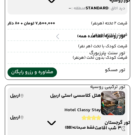
تور روسیه
-
STANDARD
دید اتاق :
منطقه :
قیمت 2 تخته (هرنفر)
۷٬۵۰۰٬۰۰۰ تومان + ۸۰ دلار
قیمت 1 تخته (هرنفر)
تور روسیه
(مشاهده همه)
قیمت کودک با تخت (هر نفر)
تور سنت پترزبورگ
قیمت کودک بدون تخت (هرنفر)
تور مسکو
مشاوره و رزرو رایگان
تور ترکیبی روسیه
هتل کلاسسی استی اربیل
اربیل
Hotel Classy Stay
اربیل
تور گرجستان
3 شب اقامت
فقط صبحانه
(BB)