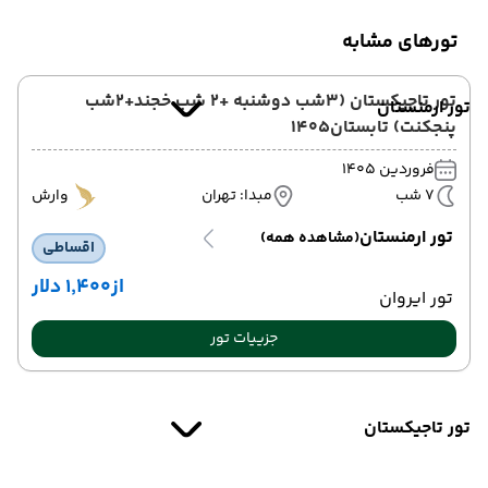
تورهای مشابه
تور تاجیکستان (3شب دوشنبه +2 شب خجند+2شب
تور ارمنستان
پنجکنت) تابستان1405
فروردین 1405
7 شب
مبدا: تهران
وارش
تور ارمنستان
(مشاهده همه)
اقساطی
از
۱٬۴۰۰ دلار
تور ایروان
جزییات تور
تور تاجیکستان