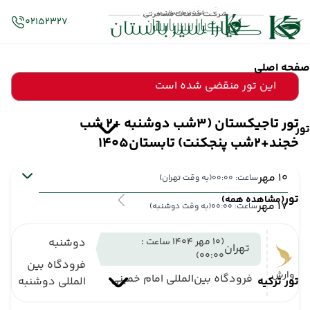
02152327
صفحه اصلی
این تور منقضی شده است
تور تاجیکستان (3شب دوشنبه +2 شب
تور
خجند+2شب پنجکنت) تابستان1405
10 مهر
ساعت: 00:00
(به وقت تهران)
تور
(مشاهده همه)
17 مهر
ساعت: 00:00
(به وقت دوشنبه)
(10 مهر 1404 ساعت :
دوشنبه
تهران
00:00)
فرودگاه بین
وارش
فرودگاه بین‌المللی امام خمینی
تور ترکیه
المللی دوشنبه