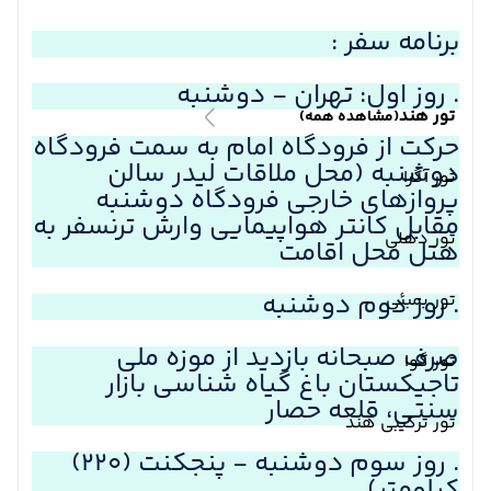
برنامه سفر :
. روز اول: تهران - دوشنبه
تور هند
(مشاهده همه)
حرکت از فرودگاه امام به سمت فرودگاه
دوشنبه (محل ملاقات لیدر سالن
تور آگرا
پروازهای خارجی فرودگاه دوشنبه
مقابل کانتر هواپیمایی وارش ترنسفر به
تور دهلی
هتل محل اقامت
. روز دوم دوشنبه
تور بمبئی
صرف صبحانه بازدید از موزه ملی
تور گوا
تاجیکستان باغ گیاه شناسی بازار
سنتی، قلعه حصار
تور ترکیبی هند
. روز سوم دوشنبه - پنجکنت (۲۲۰)
کیلومتر)