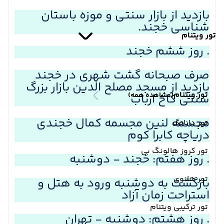
بازدید از بازار سنتی و موزه باستان
شناسی خجند.
تور ویتنام
. روز ششم خجند
صرف صبحانه گشت شهری در خجند
بازدید از مسجد مصلح الدین بازار بزرگ
تور ویتنام
(مشاهده همه)
سنتی کاخ ارباب
مجسمه لنین مجسمه کمال خجندی
تور دانانگ
دریاچه کابرا کوم
تور کروز هالونگ بی
. روز هفتم: خجند - دوشنبه
تور هانوی
بازگشت به دوشنبه ورود به هتل و
استراحت زمان آزاد
تور ترکیبی ویتنام
. روز هشتم: دوشنبه - تهران