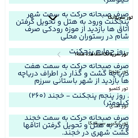
صرف صبحانه حرکت به سمت شهر
تور سریلانکا
پنجکنت ورود به هتل و تحویل گرفتن
اتاق ها بازدید از موزه رودکی صرف
شام در رستوران محلی
. روز چهارم پنجکنت
تور سریلانکا
(مشاهده همه)
صرف صبحانه حرکت به سمت هفت
تور بنتوتا
دریاچه گشت و گذار در اطراف دریاچه
ها بازدید از شهر باستانی سرزم
تور کلمبو
. روز پنجم پنجکنت - خجند (۲۶۰)
کیلومتر)
تور کندی
صرف صبحانه حرکت به سمت خجند
تور ترکیبی سریلانکا
ورود به هتل و تحویل گرفتن اتاقها
گشت شهری در خجند.