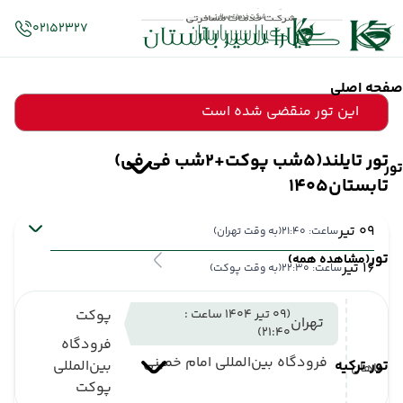
02152327
صفحه اصلی
این تور منقضی شده است
تور تایلند(5شب پوکت+2شب فی فی)
تور
تابستان1405
09 تیر
ساعت: 21:40
(به وقت تهران)
تور
(مشاهده همه)
16 تیر
ساعت: 22:30
(به وقت پوکت)
(09 تیر 1404 ساعت :
پوکت
تهران
21:40)
فرودگاه
فرودگاه بین‌المللی امام خمینی
تور ترکیه
بین‌المللی
ماهان
پوکت