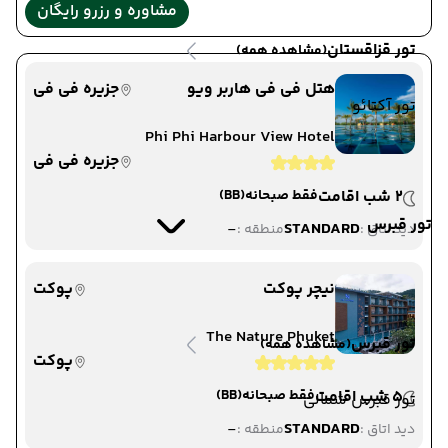
مشاوره و رزرو رایگان
تور قزاقستان
(مشاهده همه)
هتل فی فی هاربر ویو
جزیره فی فی
تور آکتائو
Phi Phi Harbour View Hotel
جزیره فی فی
2 شب اقامت
فقط صبحانه
(BB)
تور قبرس
-
STANDARD
دید اتاق :
منطقه :
نیچر پوکت
پوکت
The Nature Phuket
تور قبرس
(مشاهده همه)
پوکت
5 شب اقامت
فقط صبحانه
(BB)
تور قبرس شمالی
-
STANDARD
دید اتاق :
منطقه :