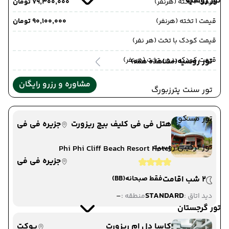
تور روسیه
قیمت 2 تخته (هرنفر)
۷۹٬۳۰۰٬۰۰۰ تومان
قیمت 1 تخته (هرنفر)
۹۰٬۱۰۰٬۰۰۰ تومان
قیمت کودک با تخت (هر نفر)
قیمت کودک بدون تخت (هرنفر)
تور روسیه
(مشاهده همه)
مشاوره و رزرو رایگان
تور سنت پترزبورگ
تور مسکو
هتل فی فی کلیف بیچ ریزورت
جزیره فی فی
تور ترکیبی روسیه
Phi Phi Cliff Beach Resort Hotel
جزیره فی فی
2 شب اقامت
فقط صبحانه
(BB)
-
STANDARD
دید اتاق :
منطقه :
تور گرجستان
کاسا دل ام ریزورت
پوکت