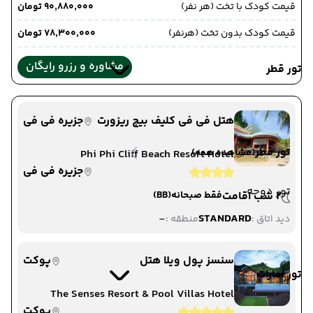
قیمت کودک با تخت (هر نفر)
۹۰٬۸۸۰٬۰۰۰ تومان
قیمت کودک بدون تخت (هرنفر)
۷۸٬۳۰۰٬۰۰۰ تومان
مشاوره و رزرو رایگان
تور قطر
هتل فی فی کلیف بیچ ریزورت
جزیره فی فی
تور قطر
(مشاهده همه)
Phi Phi Cliff Beach Resort Hotel
جزیره فی فی
تور دوحه
2 شب اقامت
فقط صبحانه
(BB)
-
STANDARD
دید اتاق :
منطقه :
سنسز پول ویلا هتل
پوکت
تور امارات
The Senses Resort & Pool Villas Hotel
پوکت