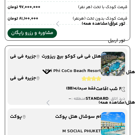
قیمت کودک با تخت (هر نفر)
۹۷٬۰۰۰٬۰۰۰ تومان
قیمت کودک بدون تخت (هرنفر)
۸۱٬۱۰۰٬۰۰۰ تومان
تور عراق
(مشاهده همه)
مشاوره و رزرو رایگان
تور اربیل
هتل فی فی کوکو بیچ ریزورت
جزیره فی فی
Phi Phi CoCo Beach Resort
هتل
جزیره فی فی
2 شب اقامت
فقط صبحانه
(BB)
-
STANDARD
دید اتاق :
منطقه :
هتل
(مشاهده همه)
ام سوشال هتل پوکت
پوکت
M SOCIAL PHUKET