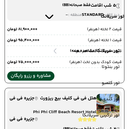
5 شب اقامت
فقط صبحانه
(BB)
-
STANDARD
دید اتاق :
منطقه :
تور سریلانکا
قیمت 2 تخته (هرنفر)
۸۱٬۹۰۰٬۰۰۰ تومان
قیمت 1 تخته (هرنفر)
۹۵٬۴۰۰٬۰۰۰ تومان
تور سریلانکا
(مشاهده همه)
قیمت کودک با تخت (هر نفر)
قیمت کودک بدون تخت (هرنفر)
۷۵٬۰۰۰٬۰۰۰ تومان
تور بنتوتا
مشاوره و رزرو رایگان
تور کلمبو
هتل فی فی کلیف بیچ ریزورت
جزیره فی فی
تور کندی
Phi Phi Cliff Beach Resort Hotel
تور ترکیبی سریلانکا
جزیره فی فی