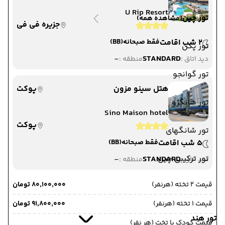
U Rip Resort
تور چین
(مشاهده همه)
جزیره فی فی
2 شب اقامت
فقط صبحانه
(BB)
تور پکن
-
STANDARD
دید اتاق :
منطقه :
تور گوانجو
هتل سینو مزون
پوکت
تور هانگژو
Sino Maison hotel
پوکت
تور شانگهای
5 شب اقامت
فقط صبحانه
(BB)
تور ترکیبی چین
-
STANDARD
دید اتاق :
منطقه :
قیمت 2 تخته (هرنفر)
۸۰٬۱۰۰٬۰۰۰ تومان
قیمت 1 تخته (هرنفر)
۹۱٬۸۰۰٬۰۰۰ تومان
تور هند
قیمت کودک با تخت (هر نفر)