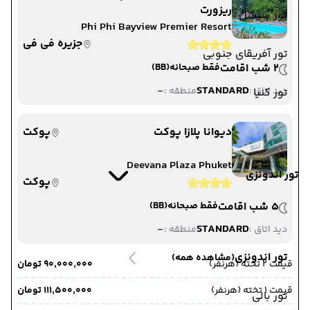
ریزورت
تور سیشل
Phi Phi Bayview Premier Resort
جزیره فی فی
تور آفریقای جنوبی
2 شب اقامت
فقط صبحانه
(BB)
-
STANDARD
دید اتاق :
منطقه :
تور کنیا
دیوانا پلازا پوکت
پوکت
Deevana Plaza Phuket
تور اندونزی
پوکت
5 شب اقامت
فقط صبحانه
(BB)
-
STANDARD
دید اتاق :
منطقه :
تور اندونزی
(مشاهده همه)
قیمت 2 تخته (هرنفر)
۹۰٬۰۰۰٬۰۰۰ تومان
قیمت 1 تخته (هرنفر)
۱۱۱٬۵۰۰٬۰۰۰ تومان
تور بالی