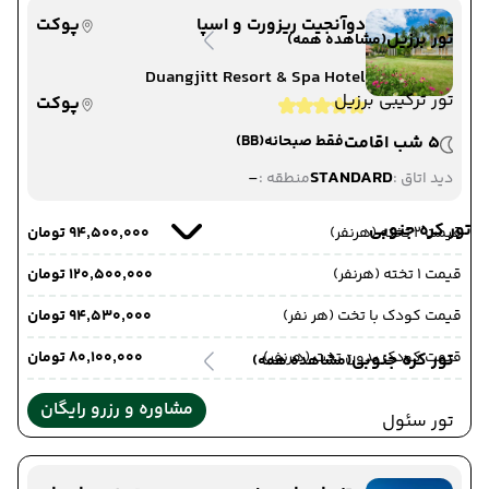
دوآنجیت ریزورت و اسپا
پوکت
تور برزیل
(مشاهده همه)
Duangjitt Resort & Spa Hotel
تور ترکیبی برزیل
پوکت
5 شب اقامت
فقط صبحانه
(BB)
-
STANDARD
دید اتاق :
منطقه :
تور کره جنوبی
قیمت 2 تخته (هرنفر)
۹۴٬۵۰۰٬۰۰۰ تومان
قیمت 1 تخته (هرنفر)
۱۲۰٬۵۰۰٬۰۰۰ تومان
قیمت کودک با تخت (هر نفر)
۹۴٬۵۳۰٬۰۰۰ تومان
قیمت کودک بدون تخت (هرنفر)
۸۰٬۱۰۰٬۰۰۰ تومان
تور کره جنوبی
(مشاهده همه)
مشاوره و رزرو رایگان
تور سئول