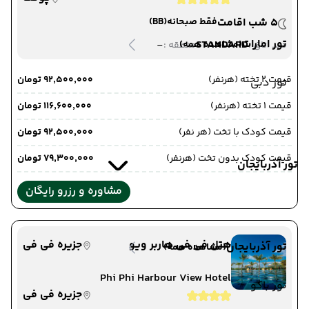
5 شب اقامت
فقط صبحانه
(BB)
تور امارات
-
STANDARD
(مشاهده همه)
دید اتاق :
منطقه :
قیمت 2 تخته (هرنفر)
۹۲٬۵۰۰٬۰۰۰ تومان
تور دبی
قیمت 1 تخته (هرنفر)
۱۱۶٬۶۰۰٬۰۰۰ تومان
قیمت کودک با تخت (هر نفر)
۹۲٬۵۰۰٬۰۰۰ تومان
قیمت کودک بدون تخت (هرنفر)
۷۹٬۳۰۰٬۰۰۰ تومان
تور آذربایجان
مشاوره و رزرو رایگان
هتل فی فی هاربر ویو
جزیره فی فی
تور آذربایجان
(مشاهده همه)
Phi Phi Harbour View Hotel
تور باکو
جزیره فی فی