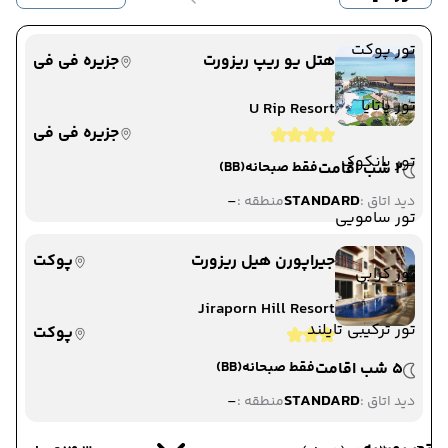
تور پوکت
هتل یو ریپ ریزورت
جزیره فی فی
تور پاتایا
U Rip Resort
جزیره فی فی
تور بانکوک
2 شب اقامت
فقط صبحانه
(BB)
-
STANDARD
دید اتاق :
منطقه :
تور سامویی
جیراپورن هیل ریزورت
پوکت
تور کرابی
Jiraporn Hill Resort
تور ترکیبی تایلند
پوکت
5 شب اقامت
فقط صبحانه
(BB)
-
STANDARD
دید اتاق :
منطقه :