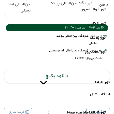
فرودگاه بین‌المللی پوکت
بین‌المللی امام
ماهان
تور کوالالامپور
خمینی
تور لنکاوی
16 تیر 1404
ساعت : 22:30
از پوکت ,
فرودگاه بین‌المللی پوکت
تور پنانگ
ماهان
به تهران ,
فرودگاه بین‌المللی امام خمینی
تور سنگاپور
مدت پرواز : 07:00
دانلود پکیج
تور تایلند
انتخاب هتل
فیلتر ها
مرتب سازی
تور تایلند
(مشاهده همه)