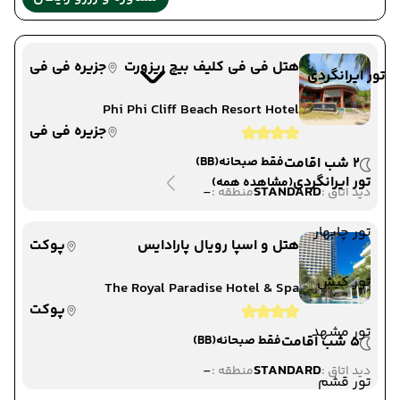
هتل فی فی کلیف بیچ ریزورت
جزیره فی فی
تور ایرانگردی
Phi Phi Cliff Beach Resort Hotel
جزیره فی فی
2 شب اقامت
فقط صبحانه
(BB)
تور ایرانگردی
(مشاهده همه)
-
STANDARD
دید اتاق :
منطقه :
تور چابهار
هتل و اسپا رویال پارادایس
پوکت
تور کیش
The Royal Paradise Hotel & Spa
پوکت
تور مشهد
5 شب اقامت
فقط صبحانه
(BB)
-
STANDARD
دید اتاق :
منطقه :
تور قشم