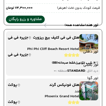
قیمت کودک بدون تخت (هرنفر)
۷۴٬۳۰۰٬۰۰۰ تومان
مشاوره و رزرو رایگان
تور هند
(مشاهده همه)
هتل فی فی کلیف بیچ ریزورت
جزیره فی فی
تور آگرا
Phi Phi Cliff Beach Resort Hotel
تور دهلی
جزیره فی فی
2 شب اقامت
فقط صبحانه
(BB)
تور بمبئی
-
STANDARD
دید اتاق :
منطقه :
تور گوا
هتل فونیکس گرند
پوکت
تور ترکیبی هند
Phoenix Grand Hotel
پوکت