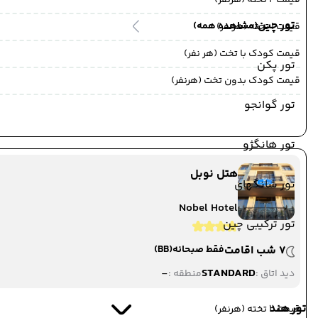
قیمت 2 تخته (هرنفر)
تور چین
(مشاهده همه)
قیمت 1 تخته (هرنفر)
قیمت کودک با تخت (هر نفر)
تور پکن
قیمت کودک بدون تخت (هرنفر)
تور گوانجو
تور هانگژو
هتل نوبل
تور شانگهای
Nobel Hotel
تور ترکیبی چین
7 شب اقامت
فقط صبحانه
(BB)
-
STANDARD
دید اتاق :
منطقه :
تور هند
قیمت 2 تخته (هرنفر)