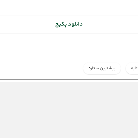
دانلود پکیج
اره
بیشترین ستاره