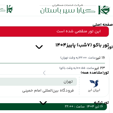
صفحه اصلی
این تور منقضی شده است
تور باکو (7شب) پاییز1404
تور
16 تیر
ساعت: 22:00
(به وقت تهران)
23 تیر
ساعت: 00:55
(به وقت باکو)
تور
(مشاهده همه)
تهران
ایران ایر
فرودگاه بین‌المللی امام خمینی
تور ترکیه
16 تیر 1404
ساعت : 22:00