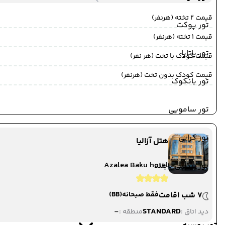
قیمت 2 تخته (هرنفر)
تور پوکت
قیمت 1 تخته (هرنفر)
تور پاتایا
قیمت کودک با تخت (هر نفر)
قیمت کودک بدون تخت (هرنفر)
تور بانکوک
تور سامویی
تور کرابی
هتل آزالیا
Azalea Baku hotel
تور ترکیبی تایلند
7 شب اقامت
فقط صبحانه
(BB)
-
STANDARD
دید اتاق :
منطقه :