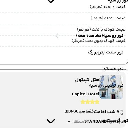
تور روسیه
قیمت 2 تخته (هرنفر)
قیمت 1 تخته (هرنفر)
قیمت کودک با تخت (هر نفر)
تور روسیه
(مشاهده همه)
قیمت کودک بدون تخت (هرنفر)
تور سنت پترزبورگ
تور مسکو
هتل کپیتول
تور ترکیبی روسیه
Capitol Hotel
7 شب اقامت
فقط صبحانه
(BB)
تور گرجستان
-
STANDARD
دید اتاق :
منطقه :