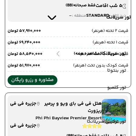
5 شب اقامت
فقط صبحانه
(BB)
-
STANDARD
دید اتاق :
منطقه :
تور سریلانکا
قیمت 2 تخته (هرنفر)
۵۷٬۹۶۰٬۰۰۰ تومان
قیمت 1 تخته (هرنفر)
۶۹٬۲۴۰٬۰۰۰ تومان
تور سریلانکا
(مشاهده همه)
قیمت کودک با تخت (هر نفر)
۵۸٬۵۴۰٬۰۰۰ تومان
قیمت کودک بدون تخت (هرنفر)
۵۱٬۹۷۰٬۰۰۰ تومان
تور بنتوتا
مشاوره و رزرو رایگان
تور کلمبو
هتل فی فی بای ویو و پرمیر
جزیره فی فی
تور کندی
ریزورت
Phi Phi Bayview Premier Resort
تور ترکیبی سریلانکا
جزیره فی فی