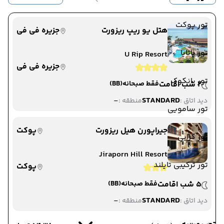
تور پوکت
هتل یو ریپ ریزورت
جزیره فی فی
تور پاتایا
U Rip Resort
جزیره فی فی
تور بانکوک
2 شب اقامت
فقط صبحانه
(BB)
-
STANDARD
دید اتاق :
منطقه :
تور سامویی
جیراپورن هیل ریزورت
پوکت
تور کرابی
Jiraporn Hill Resort
تور ترکیبی تایلند
پوکت
5 شب اقامت
فقط صبحانه
(BB)
-
STANDARD
دید اتاق :
منطقه :