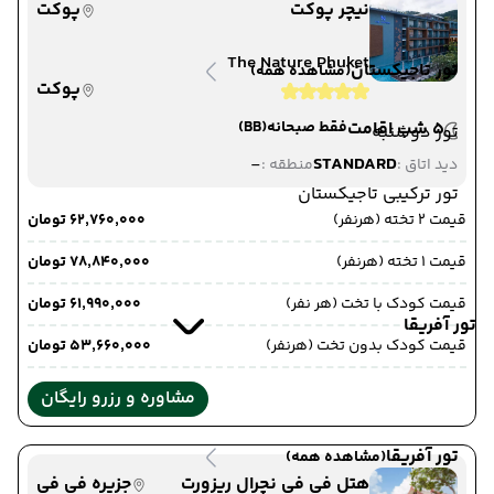
نیچر پوکت
پوکت
The Nature Phuket
تور تاجیکستان
(مشاهده همه)
پوکت
5 شب اقامت
فقط صبحانه
(BB)
تور دوشنبه
-
STANDARD
دید اتاق :
منطقه :
تور ترکیبی تاجیکستان
قیمت 2 تخته (هرنفر)
۶۲٬۷۶۰٬۰۰۰ تومان
قیمت 1 تخته (هرنفر)
۷۸٬۸۴۰٬۰۰۰ تومان
قیمت کودک با تخت (هر نفر)
۶۱٬۹۹۰٬۰۰۰ تومان
تور آفریقا
قیمت کودک بدون تخت (هرنفر)
۵۳٬۶۶۰٬۰۰۰ تومان
مشاوره و رزرو رایگان
تور آفریقا
(مشاهده همه)
هتل فی فی نچرال ریزورت
جزیره فی فی