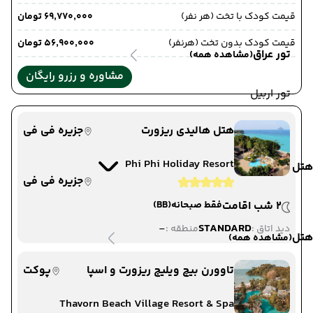
قیمت کودک با تخت (هر نفر)
۶۹٬۷۷۰٬۰۰۰ تومان
قیمت کودک بدون تخت (هرنفر)
۵۶٬۹۰۰٬۰۰۰ تومان
تور عراق
(مشاهده همه)
مشاوره و رزرو رایگان
تور اربیل
هتل هالیدی ریزورت
جزیره فی فی
Phi Phi Holiday Resort
هتل
جزیره فی فی
2 شب اقامت
فقط صبحانه
(BB)
-
STANDARD
دید اتاق :
منطقه :
هتل
(مشاهده همه)
تاوورن بیچ ویلیج ریزورت و اسپا
پوکت
Thavorn Beach Village Resort & Spa