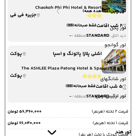
Chaokoh Phi Phi Hotel & Resort
تور چین
(مشاهده همه)
جزیره فی فی
2 شب اقامت
فقط صبحانه
(BB)
تور پکن
-
STANDARD
دید اتاق :
منطقه :
تور گوانجو
اشلی پلازا پاتونگ و اسپا
پوکت
تور هانگژو
The ASHLEE Plaza Patong Hotel & Spa
پوکت
تور شانگهای
5 شب اقامت
فقط صبحانه
(BB)
تور ترکیبی چین
-
STANDARD
دید اتاق :
منطقه :
قیمت 2 تخته (هرنفر)
۵۶٬۳۶۰٬۰۰۰ تومان
قیمت 1 تخته (هرنفر)
۶۶٬۰۴۰٬۰۰۰ تومان
تور هند
قیمت کودک با تخت (هر نفر)