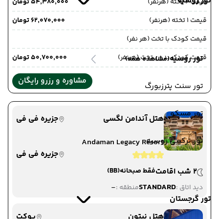
تور روسیه
قیمت 2 تخته (هرنفر)
۵۴٬۳۸۰٬۰۰۰ تومان
قیمت 1 تخته (هرنفر)
۶۲٬۰۷۰٬۰۰۰ تومان
قیمت کودک با تخت (هر نفر)
قیمت کودک بدون تخت (هرنفر)
۵۰٬۷۰۰٬۰۰۰ تومان
تور روسیه
(مشاهده همه)
مشاوره و رزرو رایگان
تور سنت پترزبورگ
تور مسکو
هتل آندامن لگسی
جزیره فی فی
تور ترکیبی روسیه
Andaman Legacy Resort
جزیره فی فی
2 شب اقامت
فقط صبحانه
(BB)
-
STANDARD
دید اتاق :
منطقه :
تور گرجستان
هتل نپتون
پوکت