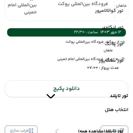
فرودگاه بین‌المللی پوکت
بین‌المللی امام
ماهان
تور کوالالامپور
خمینی
تور لنکاوی
12 مهر 1403
ساعت : 22:30
از پوکت ,
فرودگاه بین‌المللی پوکت
تور پنانگ
ماهان
به تهران ,
فرودگاه بین‌المللی امام خمینی
تور سنگاپور
مدت پرواز : 07:00
دانلود پکیج
تور تایلند
انتخاب هتل
فیلتر ها
مرتب سازی
تور تایلند
(مشاهده همه)