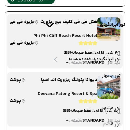
هتل فی فی کلیف بیچ ریزورت
جزیره فی فی
تور ایرانگردی
Phi Phi Cliff Beach Resort Hotel
جزیره فی فی
2 شب اقامت
فقط صبحانه
(BB)
تور ایرانگردی
(مشاهده همه)
-
STANDARD
دید اتاق :
منطقه :
تور چابهار
دیوانا پتونگ ریزورت اند اسپا
پوکت
تور کیش
Deevana Patong Resort & Spa
پوکت
تور مشهد
5 شب اقامت
فقط صبحانه
(BB)
-
STANDARD
دید اتاق :
منطقه :
تور قشم