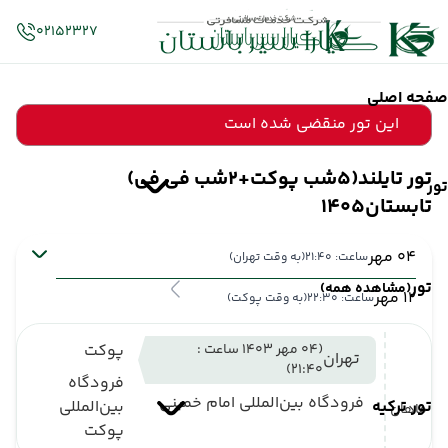
02152327
صفحه اصلی
این تور منقضی شده است
تور تایلند(5شب پوکت+2شب فی فی)
تور
تابستان1405
04 مهر
ساعت: 21:40
(به وقت تهران)
تور
(مشاهده همه)
12 مهر
ساعت: 22:30
(به وقت پوکت)
(04 مهر 1403 ساعت :
پوکت
تهران
21:40)
فرودگاه
فرودگاه بین‌المللی امام خمینی
تور ترکیه
بین‌المللی
ماهان
پوکت