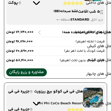
تل های داخلی
پوکت
5 شب اقامت
فقط صبحانه
(BB)
-
STANDARD
دید اتاق :
منطقه :
هتل های داخلی
قیمت 2 تخته (هرنفر)
۷۲٬۷۴۰٬۰۰۰ تومان
(مشاهده همه)
قیمت 1 تخته (هرنفر)
۹۶٬۸۹۰٬۰۰۰ تومان
تل های کیش
قیمت کودک با تخت (هر نفر)
۷۰٬۵۹۰٬۰۰۰ تومان
تل های قشم
قیمت کودک بدون تخت (هرنفر)
۵۸٬۴۱۰٬۰۰۰ تومان
مشاوره و رزرو رایگان
ل های چابهار
هتل فی فی کوکو بیچ ریزورت
جزیره فی فی
تل های خارجی
Phi Phi CoCo Beach Resort
جزیره فی فی