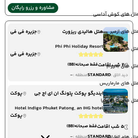
مشاوره و رزرو رایگان
تل های کوش آداسی
ل های ازمیر
هتل هالیدی ریزورت
جزیره فی فی
Phi Phi Holiday Resort
ل های آلانیا
جزیره فی فی
2 شب اقامت
فقط صبحانه
(BB)
تل های بدروم
-
STANDARD
دید اتاق :
منطقه :
تل های مارماریس
ایندیگو پوکت پتونگ ان ای اچ جی
پوکت
ل های کاپادوکیا
Hotel Indigo Phuket Patong, an IHG hotel
پوکت
5 شب اقامت
فقط صبحانه
(BB)
-
STANDARD
دید اتاق :
ل های امارات
منطقه :