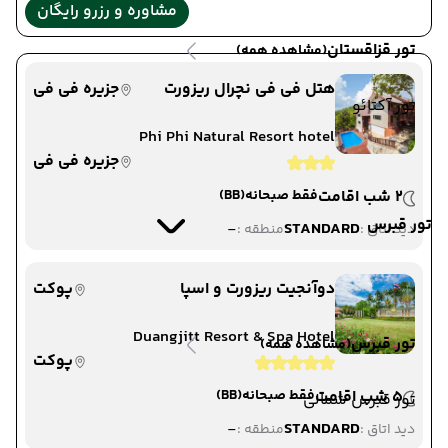
مشاوره و رزرو رایگان
تور قزاقستان
(مشاهده همه)
هتل فی فی نچرال ریزورت
جزیره فی فی
تور آکتائو
Phi Phi Natural Resort hotel
جزیره فی فی
2 شب اقامت
فقط صبحانه
(BB)
تور قبرس
-
STANDARD
دید اتاق :
منطقه :
دوآنجیت ریزورت و اسپا
پوکت
Duangjitt Resort & Spa Hotel
تور قبرس
(مشاهده همه)
پوکت
5 شب اقامت
فقط صبحانه
(BB)
تور قبرس شمالی
-
STANDARD
دید اتاق :
منطقه :