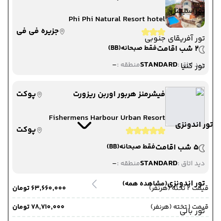
تور سیشل
Phi Phi Natural Resort hotel
جزیره فی فی
تور آفریقای جنوبی
2 شب اقامت
فقط صبحانه
(BB)
-
STANDARD
دید اتاق :
منطقه :
تور کنیا
فیشرمنز هربور اوربن ریزورت
پوکت
Fishermens Harbour Urban Resort
تور اندونزی
پوکت
5 شب اقامت
فقط صبحانه
(BB)
-
STANDARD
دید اتاق :
منطقه :
تور اندونزی
(مشاهده همه)
قیمت 2 تخته (هرنفر)
۶۳٬۶۶۰٬۰۰۰ تومان
قیمت 1 تخته (هرنفر)
۷۸٬۷۱۰٬۰۰۰ تومان
تور بالی