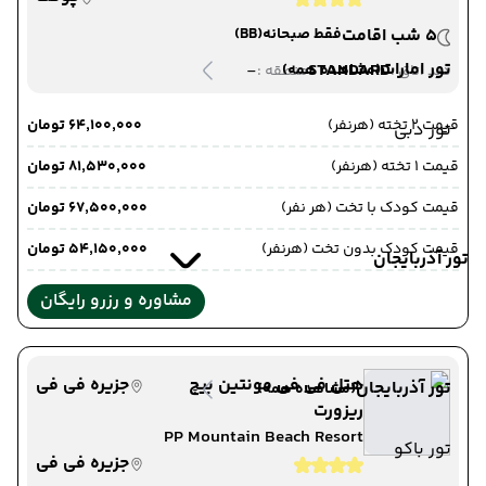
5 شب اقامت
فقط صبحانه
(BB)
تور امارات
-
STANDARD
(مشاهده همه)
دید اتاق :
منطقه :
قیمت 2 تخته (هرنفر)
۶۴٬۱۰۰٬۰۰۰ تومان
تور دبی
قیمت 1 تخته (هرنفر)
۸۱٬۵۳۰٬۰۰۰ تومان
قیمت کودک با تخت (هر نفر)
۶۷٬۵۰۰٬۰۰۰ تومان
قیمت کودک بدون تخت (هرنفر)
۵۴٬۱۵۰٬۰۰۰ تومان
تور آذربایجان
مشاوره و رزرو رایگان
هتل فی فی مونتین بیچ
جزیره فی فی
تور آذربایجان
(مشاهده همه)
ریزورت
PP Mountain Beach Resort
تور باکو
جزیره فی فی