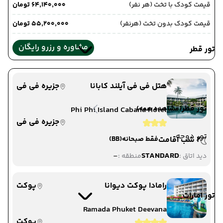
قیمت کودک با تخت (هر نفر)
۶۴٬۱۴۰٬۰۰۰ تومان
قیمت کودک بدون تخت (هرنفر)
۵۵٬۲۰۰٬۰۰۰ تومان
مشاوره و رزرو رایگان
تور قطر
هتل فی فی آیلند کابانا
جزیره فی فی
تور قطر
(مشاهده همه)
Phi Phi Island Cabana Hotel
جزیره فی فی
تور دوحه
2 شب اقامت
فقط صبحانه
(BB)
-
STANDARD
دید اتاق :
منطقه :
رامادا پوکت دیوانا
پوکت
تور امارات
Ramada Phuket Deevana
پوکت