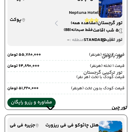
Neptuna Hotel
پوکت
تور گرجستان
(مشاهده همه)
5 شب اقامت
فقط صبحانه
(BB)
تور تفلیس
-
STANDARD
دید اتاق :
منطقه :
قیمت 2 تخته (هرنفر)
۵۵٬۷۸۰٬۰۰۰ تومان
تور باتومی
قیمت 1 تخته (هرنفر)
۶۴٬۸۹۰٬۰۰۰ تومان
تور ترکیبی گرجستان
قیمت کودک با تخت (هر نفر)
قیمت کودک بدون تخت (هرنفر)
۵۱٬۲۲۰٬۰۰۰ تومان
مشاوره و رزرو رایگان
تور چین
هتل چائوکو فی فی ریزورت
جزیره فی فی