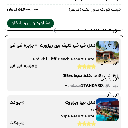
قیمت کودک بدون تخت (هرنفر)
۵۱٬۴۰۰٬۰۰۰ تومان
مشاوره و رزرو رایگان
تور هند
(مشاهده همه)
هتل فی فی کلیف بیچ ریزورت
جزیره فی فی
تور آگرا
Phi Phi Cliff Beach Resort Hotel
تور دهلی
جزیره فی فی
2 شب اقامت
فقط صبحانه
(BB)
تور بمبئی
-
STANDARD
دید اتاق :
منطقه :
تور گوا
هتل نیپا ریزورت
پوکت
تور ترکیبی هند
Nipa Resort Hotel
پوکت