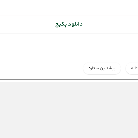
دانلود پکیج
اره
بیشترین ستاره