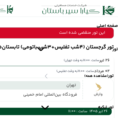
صفحه اصلی
این تور منقضی شده است
تور گرجستان (4شب تفلیس+3شب باتومی) تابستان1405
تور
26 تیر
ساعت: 11:00
(به وقت تهران)
02 مرداد
ساعت: 11:00
(به وقت تفلیس)
تور
(مشاهده همه)
تهران
وارش
فرودگاه بین‌المللی امام خمینی
تور ترکیه
26 تیر 1405
ساعت : 11:00