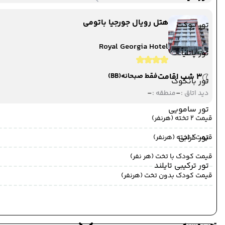
هتل رویال جورجیا باتومی
تور پوکت
Royal Georgia Hotel
تور پاتایا
3 شب اقامت
فقط صبحانه
(BB)
تور بانکوک
-
-
دید اتاق :
منطقه :
تور سامویی
قیمت 2 تخته (هرنفر)
تور کرابی
قیمت 1 تخته (هرنفر)
قیمت کودک با تخت (هر نفر)
تور ترکیبی تایلند
قیمت کودک بدون تخت (هرنفر)