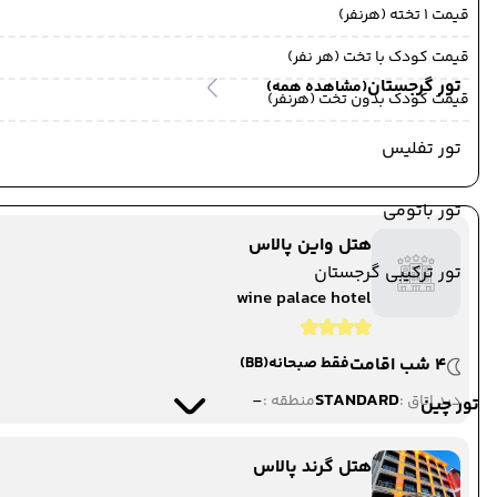
قیمت 1 تخته (هرنفر)
قیمت کودک با تخت (هر نفر)
تور گرجستان
(مشاهده همه)
قیمت کودک بدون تخت (هرنفر)
تور تفلیس
تور باتومی
هتل واین پالاس
تور ترکیبی گرجستان
wine palace hotel
4 شب اقامت
فقط صبحانه
(BB)
-
STANDARD
دید اتاق :
منطقه :
تور چین
هتل گرند پالاس