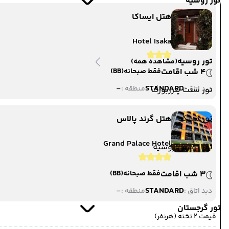
تور روسیه
هتل ایساکا
Hotel Isaka
تور روسیه
(مشاهده همه)
4 شب اقامت
فقط صبحانه
(BB)
-
STANDARD
دید اتاق :
منطقه :
تور سنت پترزبورگ
تور مسکو
هتل گرند پالاس
Grand Palace Hotel
تور ترکیبی روسیه
3 شب اقامت
فقط صبحانه
(BB)
-
STANDARD
دید اتاق :
منطقه :
تور گرجستان
قیمت 2 تخته (هرنفر)