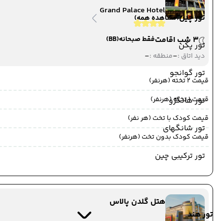
Grand Palace Hotel
تور چین
(مشاهده همه)
3 شب اقامت
فقط صبحانه
(BB)
تور پکن
-
-
دید اتاق :
منطقه :
تور گوانجو
قیمت 2 تخته (هرنفر)
قیمت 1 تخته (هرنفر)
تور هانگژو
قیمت کودک با تخت (هر نفر)
تور شانگهای
قیمت کودک بدون تخت (هرنفر)
تور ترکیبی چین
هتل گلدن پالاس
تور هند