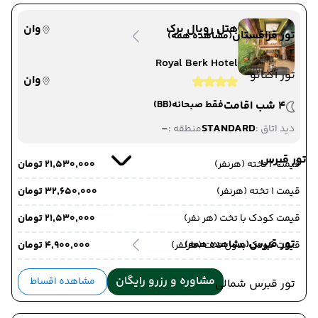
هتل رویال برک
وان
تور قزاقستان
(مشاهده همه)
Royal Berk Hotel
تور آکتائو
وان
4 شب اقامت
فقط صبحانه
(BB)
-
STANDARD
دید اتاق :
منطقه :
تور قبرس
قیمت 2 تخته (هرنفر)
۲۱٬۵۳۰٬۰۰۰ تومان
قیمت 1 تخته (هرنفر)
۳۲٬۶۵۰٬۰۰۰ تومان
قیمت کودک با تخت (هر نفر)
۲۱٬۵۳۰٬۰۰۰ تومان
تور قبرس
(مشاهده همه)
قیمت کودک بدون تخت (هرنفر)
۴٬۹۰۰٬۰۰۰ تومان
مشاوره و رزرو رایگان
مشاهده اقساط
تور قبرس شمالی