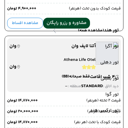
قیمت کودک بدون تخت (هرنفر)
۴٬۹۰۰٬۰۰۰ تومان
04 مرداد 1405
ساعت : 00:00
مشاوره و رزرو رایگان
مشاهده اقساط
از خوی ,
خوی
تور هند
(مشاهده همه)
ترانسفر زمینی
به تهران ,
تهران
آتنا لایف وان
وان
تور آگرا
مدت پرواز : 09:00
Athena Life Otel
تور دهلی
وان
4 شب اقامت
فقط صبحانه
(BB)
تور بمبئی
-
STANDARD
دید اتاق :
منطقه :
تور گوا
قیمت 2 تخته (هرنفر)
۱۴٬۸۷۰٬۰۰۰ تومان
تور ترکیبی هند
قیمت 1 تخته (هرنفر)
۲۰٬۰۰۰٬۰۰۰ تومان
قیمت کودک با تخت (هر نفر)
۱۴٬۸۷۰٬۰۰۰ تومان