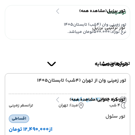
تور برزیل
(مشاهده همه)
توضیحات
تور زمینی وان (4شب) تابستان1405
تور ترکیبی برزیل
نرخ نوزاد:500.000تومان میباشد.
تور کره جنوبی
تورهای مشابه
تور زمینی وان از تهران (4شب) تابستان1405
تور کره جنوبی
مرداد 1405
(12 تاریخ برگزاری)
(مشاهده همه)
4 شب
مبدا: تهران
ترانسفر زمینی
تور سئول
اقساطی
از
۱۲٬۴۹۰٬۰۰۰ تومان