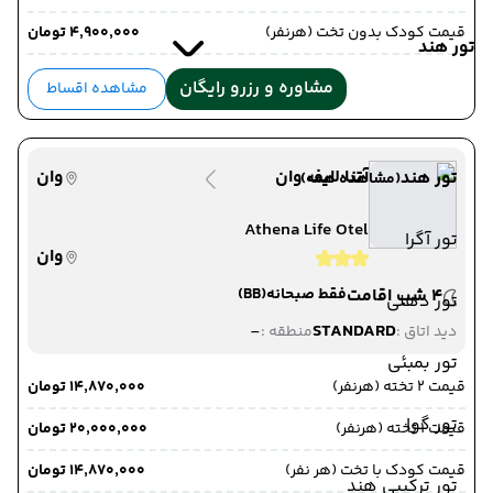
قیمت کودک بدون تخت (هرنفر)
۴٬۹۰۰٬۰۰۰ تومان
تور هند
03 مرداد 1405
ساعت : 00:00
مشاوره و رزرو رایگان
مشاهده اقساط
از خوی ,
خوی
ترانسفر زمینی
به تهران ,
تهران
آتنا لایف وان
وان
تور هند
(مشاهده همه)
مدت پرواز : 09:00
Athena Life Otel
تور آگرا
وان
4 شب اقامت
فقط صبحانه
(BB)
تور دهلی
-
STANDARD
دید اتاق :
منطقه :
تور بمبئی
قیمت 2 تخته (هرنفر)
۱۴٬۸۷۰٬۰۰۰ تومان
تور گوا
قیمت 1 تخته (هرنفر)
۲۰٬۰۰۰٬۰۰۰ تومان
قیمت کودک با تخت (هر نفر)
۱۴٬۸۷۰٬۰۰۰ تومان
تور ترکیبی هند