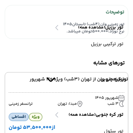
توضیحات
تور زمینی وان (4شب) تابستان1405
تور برزیل
(مشاهده همه)
نرخ نوزاد:500.000تومان میباشد.
تور ترکیبی برزیل
تورهای مشابه
تور کره جنوبی
تور زمینی وان از تهران (3شب) ویژه 30 شهریور
شهریور 1405
3 شب
مبدا: تهران
ترانسفر زمینی
تور کره جنوبی
(مشاهده همه)
ویژه
اقساطی
از
۵۳٬۵۰۰٬۰۰۰ تومان
تور سئول