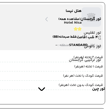
به خوی ,
خوی
مدت پرواز : 09:00
هتل نیسا
تور گرجستان
(مشاهده همه)
وان
Hotel Nisa
ترانسفر زمینی
وان
تور تفلیس
4 شب اقامت
فقط صبحانه
(BB)
-
STANDARD
دید اتاق :
منطقه :
11 تیر 1405
تور باتومی
ساعت : 00:00
از وان ,
وان
قیمت 2 تخته (هرنفر)
تور ترکیبی گرجستان
ترانسفر زمینی
قیمت 1 تخته (هرنفر)
به مرز رازی ,
مرز رازی
مدت پرواز : 01:00
قیمت کودک با تخت (هر نفر)
قیمت کودک بدون تخت (هرنفر)
مرز رازی
تور چین
ترانسفر زمینی
مرز رازی