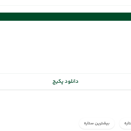
(06 تیر 1405 ساعت : 12:00)
دانلود پکیج
اره
بیشترین ستاره