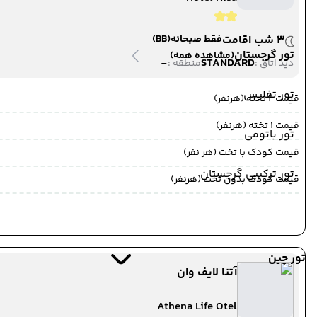
3 شب اقامت
فقط صبحانه
(BB)
تور گرجستان
(مشاهده همه)
-
STANDARD
دید اتاق :
منطقه :
تور تفلیس
قیمت 2 تخته (هرنفر)
قیمت 1 تخته (هرنفر)
تور باتومی
قیمت کودک با تخت (هر نفر)
تور ترکیبی گرجستان
قیمت کودک بدون تخت (هرنفر)
تور چین
آتنا لایف وان
Athena Life Otel