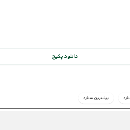
(22 تیر 1405 ساعت : 00:00)
دانلود پکیج
اره
بیشترین ستاره