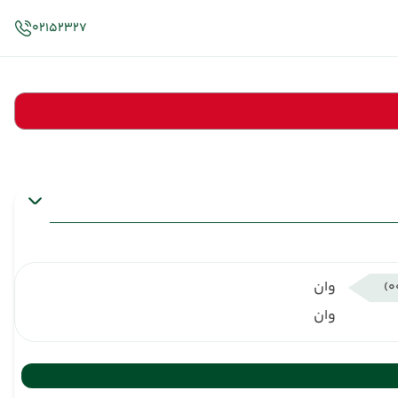
02152327
وان
وان