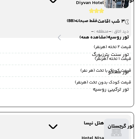
تور روسیه
مرز رازی
Diyvan Hotel
ترانسفر زمینی
مرز رازی
3 شب اقامت
فقط صبحانه
(BB)
-
-
دید اتاق :
منطقه :
22 تیر 1405
ساعت : 12:00
تور روسیه
(مشاهده همه)
از مرز رازی ,
مرز رازی
قیمت 2 تخته (هرنفر)
ترانسفر زمینی
تور سنت پترزبورگ
قیمت 1 تخته (هرنفر)
به خوی ,
خوی
مدت پرواز : 09:00
قیمت کودک با تخت (هر نفر)
تور مسکو
قیمت کودک بدون تخت (هرنفر)
تور ترکیبی روسیه
هتل نیسا
تور گرجستان
Hotel Nisa