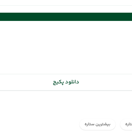
(06 تیر 1405 ساعت : 12:00)
دانلود پکیج
اره
بیشترین ستاره