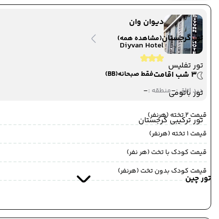
به خوی ,
خوی
مدت پرواز : 09:00
دیوان وان
تور گرجستان
(مشاهده همه)
وان
Diyvan Hotel
ترانسفر زمینی
وان
تور تفلیس
3 شب اقامت
فقط صبحانه
(BB)
-
-
دید اتاق :
منطقه :
10 تیر 1405
تور باتومی
ساعت : 00:00
از وان ,
وان
قیمت 2 تخته (هرنفر)
تور ترکیبی گرجستان
ترانسفر زمینی
قیمت 1 تخته (هرنفر)
به مرز رازی ,
مرز رازی
مدت پرواز : 01:00
قیمت کودک با تخت (هر نفر)
قیمت کودک بدون تخت (هرنفر)
مرز رازی
تور چین
ترانسفر زمینی
مرز رازی