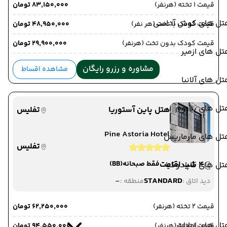
قیمت 1 تخته (هرنفر)
۸۳٬۱۵۰٬۰۰۰ تومان
تل های کوش آداسی
قیمت کودک با تخت (هر نفر)
۴۸٬۹۵۰٬۰۰۰ تومان
قیمت کودک بدون تخت (هرنفر)
۲۹٬۹۰۰٬۰۰۰ تومان
ل های ازمیر
مشاوره و رزرو رایگان
مشاهده اقساط
ل های آلانیا
تل های بدروم
هتل پاین آستوریا
تفلیس
Pine Astoria Hotel
تل های مارماریس
تفلیس
4 شب اقامت
فقط صبحانه
(BB)
ل های کاپادوکیا
-
STANDARD
دید اتاق :
منطقه :
قیمت 2 تخته (هرنفر)
۶۲٬۲۵۰٬۰۰۰ تومان
ل های امارات
قیمت 1 تخته (هرنفر)
۹۴٬۵۵۰٬۰۰۰ تومان