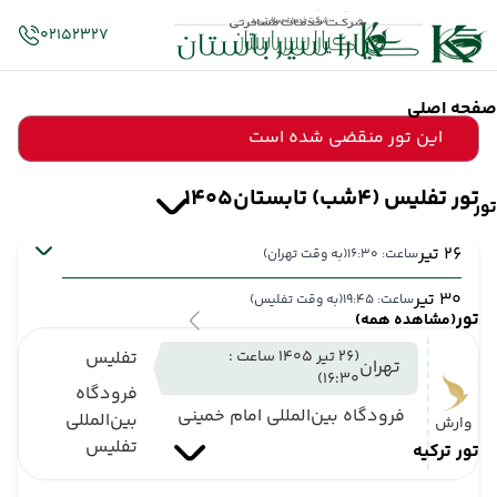
02152327
صفحه اصلی
این تور منقضی شده است
تور تفلیس (4شب) تابستان1405
تور
26 تیر
ساعت: 16:30
(به وقت تهران)
30 تیر
ساعت: 19:45
(به وقت تفلیس)
تور
(مشاهده همه)
(26 تیر 1405 ساعت :
تفلیس
تهران
16:30)
فرودگاه
فرودگاه بین‌المللی امام خمینی
بین‌المللی
وارش
تفلیس
تور ترکیه