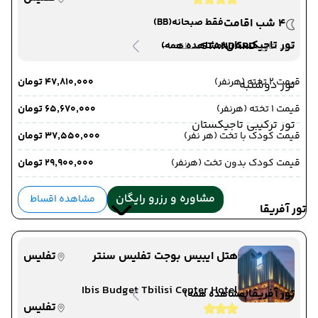
4 شب اقامت
فقط صبحانه
(BB)
تور تاجیکستان
-
STANDARD
(مشاهده همه)
دید اتاق :
منطقه :
قیمت 2 تخته (هرنفر)
۴۷٬۸۱۰٬۰۰۰ تومان
تور دوشنبه
قیمت 1 تخته (هرنفر)
۶۵٬۶۷۰٬۰۰۰ تومان
تور ترکیبی تاجیکستان
قیمت کودک با تخت (هر نفر)
۳۷٬۵۵۰٬۰۰۰ تومان
قیمت کودک بدون تخت (هرنفر)
۲۹٬۹۰۰٬۰۰۰ تومان
مشاوره و رزرو رایگان
مشاهده اقساط
تور آفریقا
هتل ایبیس بوجت تفلیس سنتر
تفلیس
Ibis Budget Tbilisi Center Hotel
تور آفریقا
(مشاهده همه)
تفلیس