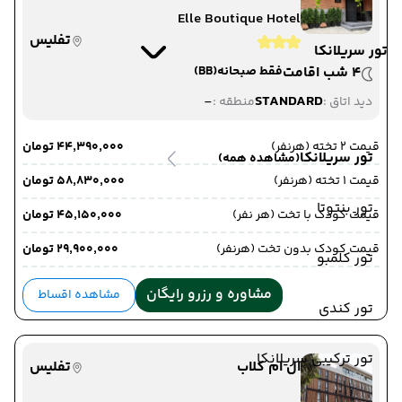
Elle Boutique Hotel
تفلیس
تور سریلانکا
4 شب اقامت
فقط صبحانه
(BB)
-
STANDARD
دید اتاق :
منطقه :
قیمت 2 تخته (هرنفر)
۴۴٬۳۹۰٬۰۰۰ تومان
تور سریلانکا
(مشاهده همه)
قیمت 1 تخته (هرنفر)
۵۸٬۸۳۰٬۰۰۰ تومان
تور بنتوتا
قیمت کودک با تخت (هر نفر)
۴۵٬۱۵۰٬۰۰۰ تومان
قیمت کودک بدون تخت (هرنفر)
۲۹٬۹۰۰٬۰۰۰ تومان
تور کلمبو
مشاوره و رزرو رایگان
مشاهده اقساط
تور کندی
تور ترکیبی سریلانکا
ال ام کلاب
تفلیس