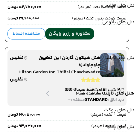
تل های تفلیس
قیمت کودک با تخت (هر نفر)
۵۲٬۷۵۰٬۰۰۰ تومان
قیمت کودک بدون تخت (هرنفر)
۲۹٬۹۰۰٬۰۰۰ تومان
تل های باتومی
مشاوره و رزرو رایگان
مشاهده اقساط
ل های تایلند
هتل هیلتون گاردن این تفلیس
تفلیس
چاوچاوادزه
Hilton Garden Inn Tbilisi Chavchavadze
تفلیس
4 شب اقامت
فقط صبحانه
(BB)
هتل های تایلند
(مشاهده همه)
-
STANDARD
دید اتاق :
منطقه :
تل های پوکت
قیمت 2 تخته (هرنفر)
۶۶٬۰۵۰٬۰۰۰ تومان
قیمت 1 تخته (هرنفر)
۹۳٬۰۳۰٬۰۰۰ تومان
ل های پاتایا