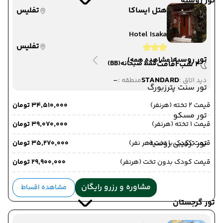
تور روسیه
هتل ایساکا
تفلیس
Hotel Isaka
تفلیس
تور روسیه
(مشاهده همه)
4 شب اقامت
فقط صبحانه
(BB)
-
STANDARD
دید اتاق :
منطقه :
تور سنت پترزبورگ
قیمت 2 تخته (هرنفر)
۳۴٬۵۱۰٬۰۰۰ تومان
تور مسکو
قیمت 1 تخته (هرنفر)
۳۹٬۰۷۰٬۰۰۰ تومان
تور ترکیبی روسیه
قیمت کودک با تخت (هر نفر)
۳۵٬۲۷۰٬۰۰۰ تومان
قیمت کودک بدون تخت (هرنفر)
۲۹٬۹۰۰٬۰۰۰ تومان
مشاوره و رزرو رایگان
مشاهده اقساط
تور گرجستان