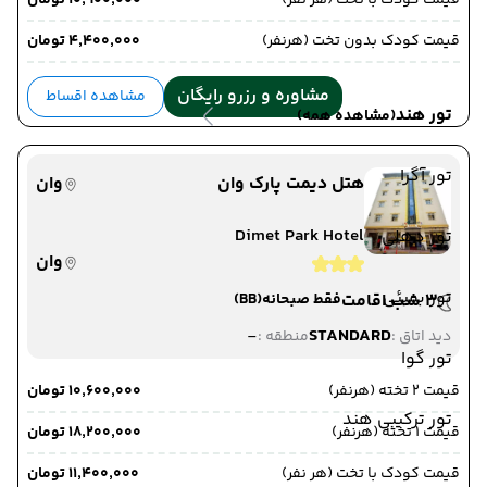
قیمت کودک با تخت (هر نفر)
۱۰٬۹۰۰٬۰۰۰ تومان
قیمت کودک بدون تخت (هرنفر)
۴٬۴۰۰٬۰۰۰ تومان
22 خرداد 1405
ساعت : 12:00
از وان ,
وان
مشاوره و رزرو رایگان
مشاهده اقساط
تور هند
(مشاهده همه)
ترانسفر زمینی
به مرز رازی ,
مرز رازی
تور آگرا
هتل دیمت پارک وان
وان
مدت پرواز : 01:00
Dimet Park Hotel
تور دهلی
وان
تور بمبئی
3 شب اقامت
فقط صبحانه
(BB)
-
STANDARD
دید اتاق :
منطقه :
تور گوا
قیمت 2 تخته (هرنفر)
۱۰٬۶۰۰٬۰۰۰ تومان
تور ترکیبی هند
قیمت 1 تخته (هرنفر)
۱۸٬۲۰۰٬۰۰۰ تومان
قیمت کودک با تخت (هر نفر)
۱۱٬۴۰۰٬۰۰۰ تومان