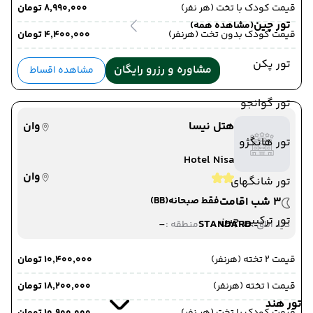
قیمت کودک با تخت (هر نفر)
۸٬۹۹۰٬۰۰۰ تومان
به خوی ,
خوی
تور چین
(مشاهده همه)
قیمت کودک بدون تخت (هرنفر)
۴٬۴۰۰٬۰۰۰ تومان
مدت پرواز : 01:00
تور پکن
(22 خرداد 1405 ساعت :
تهران
مشاوره و رزرو رایگان
مشاهده اقساط
خوی
00:00)
تهران
ترانسفر
تور گوانجو
خوی
زمینی
هتل نیسا
وان
تور هانگژو
22 خرداد 1405
ساعت : 00:00
Hotel Nisa
از خوی ,
خوی
وان
تور شانگهای
ترانسفر زمینی
3 شب اقامت
فقط صبحانه
(BB)
به تهران ,
تهران
تور ترکیبی چین
-
STANDARD
دید اتاق :
منطقه :
مدت پرواز : 09:00
قیمت 2 تخته (هرنفر)
۱۰٬۴۰۰٬۰۰۰ تومان
(22 خرداد 1405 ساعت :
مرز رازی
وان
12:00)
قیمت 1 تخته (هرنفر)
۱۸٬۲۰۰٬۰۰۰ تومان
مرز رازی
ترانسفر
وان
زمینی
تور هند