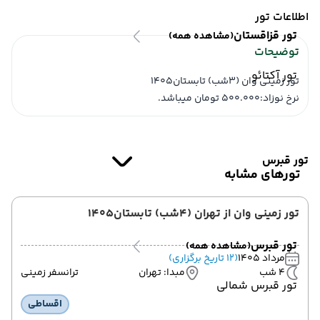
اطلاعات تور
تور قزاقستان
(مشاهده همه)
توضیحات
تور آکتائو
تور زمینی وان (3شب) تابستان1405
نرخ نوزاد:500.000 تومان میباشد.
تور قبرس
تورهای مشابه
تور زمینی وان از تهران (4شب) تابستان1405
تور قبرس
(مشاهده همه)
مرداد 1405
(12 تاریخ برگزاری)
4 شب
مبدا: تهران
ترانسفر زمینی
تور قبرس شمالی
اقساطی