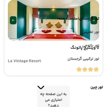
تور گرجستان
(مشاهده همه)
تور تفلیس
تور باتومی
لا وینتیج پاتونگ
تور ترکیبی گرجستان
La Vintage Resort
تور چین
به این صفحه چه
امتیازی می
دهید؟