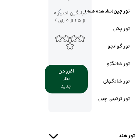
تور چین
(مشاهده همه)
میانگین امتیاز 0
از 5 ( از 0 رای )
تور پکن
تور گوانجو
تور هانگژو
افزودن
نظر
تور شانگهای
جدید
تور ترکیبی چین
تور هند