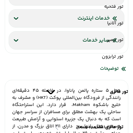
تور فتحیه
ساحل اختصاصی
سالن ماساژ
خشکشویی
صندوق امانات
کافی شاپ فضای باز
سشوار
پزشک
ماساژ
خدمات اینترنت
تور آلانیا
پذیرش 24 ساعته
یخچال
سرویس فرنگی
اینترنت بیسیم رایگان در لابی
کافه
بار
رستوران
پارکینگ
مینی بار
اینترنت بیسیم رایگان در اتاقها
تور ازمیر
سایر خدمات
شاتل فرودگاه
آسانسور
صندوق امانات
تور ترابزون
توضیحات
هتل 5 ستاره پالمن پاناوا، در فاصله 45 دقیقه‌ای
تور مالزی
رانندگی از فرودگاه بین‌المللی پوکت (HKT) و مشرف به
خلیج باشکوه Makham، قرار دارد.
این استراحتگاه
ساحلی یک بهشت مطلق برای مسافران از سراسر جهان
است که به دنبال یک جزیره استوایی و آرامش طبیعت
هستند.
هتل پانوا بیچ دارای 211 اتاق بزرگ و مدرن، از
تور مالزی
(مشاهده همه)