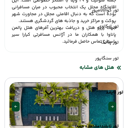
جمله سوئیت و 29 ویلا با استخر خصوصی است.
این
اقامتگاه مجلل یک انتخاب محبوب در میان مسافرانی
تور کوالالامپور
بوده است که به دنبال اقامتی مجلل در مجاورت شهر
پوکت و مراکز خرید و جاذبه های گردشگری هستند.
تور لنکاوی
جهت رزرو هتل و دریافت بهترین آفرهای هتل پالمن
پاناوا با همکاران ما در آژانس مسافرتی کیارا سیر
باستان تماس حاصل فرمائید.
تور پنانگ
تور سنگاپور
هتل های مشابه
تور تایلند
تور تایلند
(مشاهده همه)