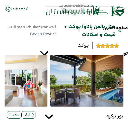
02152327
هتل پالمن پاناوا پوکت +
| Pullman Phuket Panwa
صفحه اصلی
Beach Resort
قیمت و امکانات
پوکت
تور
تور
(مشاهده همه)
قبلی
بعدی
تور ترکیه