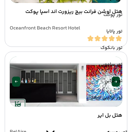
هتل اوشن فرانت بیچ ریزورت اند اسپا پوکت
تور پوکت
Oceanfront Beach Resort Hotel
تور پاتایا
تور بانکوک
تور سامویی
تور کرابی
تور ترکیبی تایلند
هتل بل ایر