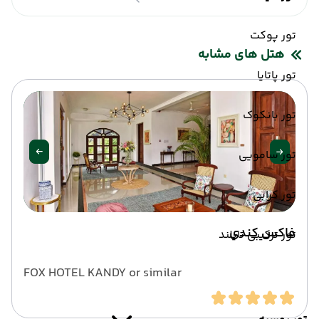
تور پوکت
هتل های مشابه
تور پاتایا
تور بانکوک
تور سامویی
تور کرابی
فاکس کندی
تور ترکیبی تایلند
FOX HOTEL KANDY or similar