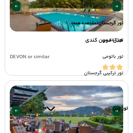
تور گرجستان
(مشاهده همه)
تور تفلیس
هتل دوون کندی
تور باتومی
DEVON or similar
تور ترکیبی گرجستان
تور چین