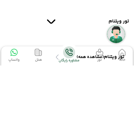
تور ویتنام
تور ویتنام
(مشاهده همه)
خانه
تور
هتل
واتساپ
مشاوره رایگان
تور دانانگ
تور کروز هالونگ بی
تور هانوی
اطلاعات تماس
تور ترکیبی ویتنام
02152327