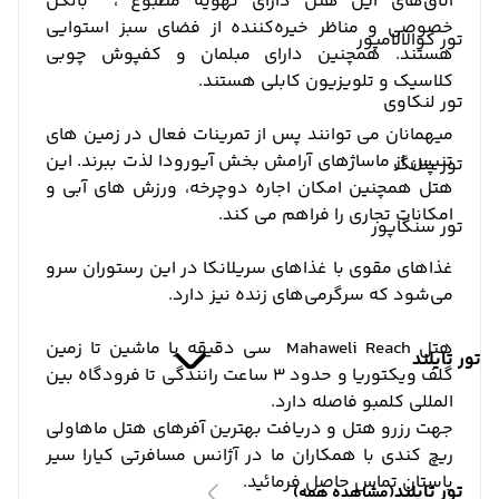
اتاق‌های این هتل دارای تهویه مطبوع ، بالکن
خصوصی و مناظر خیره‌کننده از فضای سبز استوایی
تور کوالالامپور
هستند. همچنین دارای مبلمان و کفپوش چوبی
کلاسیک و تلویزیون کابلی هستند.
تور لنکاوی
میهمانان می توانند پس از تمرینات فعال در زمین های
تنیس از ماساژهای آرامش بخش آیورودا لذت ببرند. این
تور پنانگ
هتل همچنین امکان اجاره دوچرخه، ورزش های آبی و
امکانات تجاری را فراهم می کند.
تور سنگاپور
غذاهای مقوی با غذاهای سریلانکا در این رستوران سرو
می‌شود که سرگرمی‌های زنده نیز دارد.
هتل Mahaweli Reach سی دقیقه با ماشین تا زمین
تور تایلند
گلف ویکتوریا و حدود 3 ساعت رانندگی تا فرودگاه بین
المللی کلمبو فاصله دارد.
جهت رزرو هتل و دریافت بهترین آفرهای هتل ماهاولی
ریچ کندی با همکاران ما در آژانس مسافرتی کیارا سیر
باستان تماس حاصل فرمائید.
تور تایلند
(مشاهده همه)