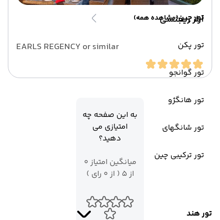
تور چین
ارلز ریجنسی
(مشاهده همه)
تور پکن
EARLS REGENCY or similar
تور گوانجو
تور هانگژو
به این صفحه چه
امتیازی می
تور شانگهای
دهید؟
تور ترکیبی چین
میانگین امتیاز 0
از 5 ( از 0 رای )
تور هند