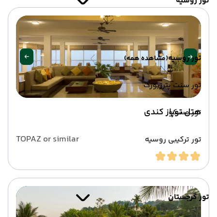
تور روسیه
تور روسیه
(مشاهده همه)
تور سنت پترزبورگ
هتل توپاز کندی
تور مسکو
TOPAZ or similar
تور ترکیبی روسیه
تور گرجستان