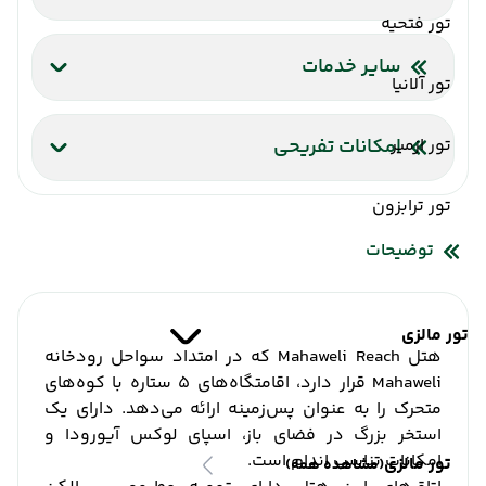
تور فتحیه
اینترنت بیسیم رایگان در لابی
کافه
بار
رستوران
مینی بار
اینترنت بیسیم رایگان در اتاقها
سایر خدمات
تور آلانیا
شاتل فرودگاه
صندوق امانات
تور ازمیر
امکانات تفریحی
سالن ماساژ
تور ترابزون
توضیحات
تور مالزی
هتل Mahaweli Reach که در امتداد سواحل رودخانه
Mahaweli قرار دارد، اقامتگاه‌های 5 ستاره با کوه‌های
متحرک را به عنوان پس‌زمینه ارائه می‌دهد. دارای یک
استخر بزرگ در فضای باز، اسپای لوکس آیورودا و
امکانات تناسب اندام است.
تور مالزی
(مشاهده همه)