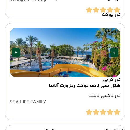
Vikingen Infinity
تور پوکت
تور پاتایا
تور بانکوک
تور سامویی
تور کرابی
هتل سی لایف بوکت ریزورت آلانیا
تور ترکیبی تایلند
SEA LIFE FAMILY