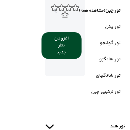
تور چین
(مشاهده همه)
تور پکن
افزودن
تور گوانجو
نظر
جدید
تور هانگژو
تور شانگهای
تور ترکیبی چین
تور هند