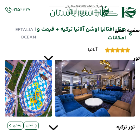
02152327
هتل افتالیا اوشن آلانیا ترکیه + قیمت و
| EFTALIA
صفحه اصلی
OCEAN
امکانات
آلانیا
تور
تور
(مشاهده همه)
قبلی
بعدی
تور ترکیه