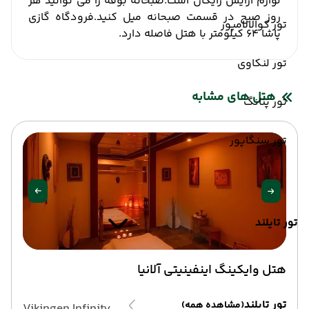
لوازم آرایش رایگان است.
صبحانه بوفه را می توانید هر
روز صبح در قسمت صبحانه میل کنید.
فرودگاه گازی
تور کوالالامپور
پاشا 64 کیلومتر با هتل فاصله دارد.
تور لنکاوی
هتل های مشابه
تور پنانگ
تور سنگاپور
تور تایلند
هتل وایکینگ اینفینیتی آلانیا
تور تایلند
(مشاهده همه)