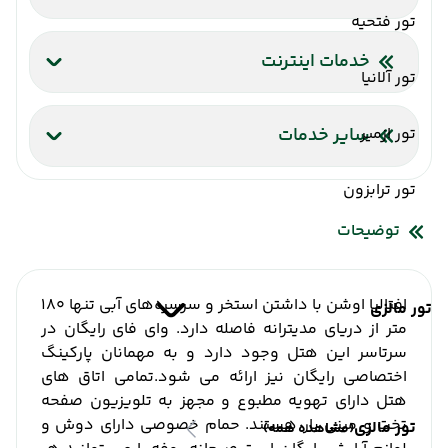
استخر ویژه کودکان
باشگاه بدنسازی
تور فتحیه
ساحل اختصاصی
سالن بازی کودکان
خشکشویی
صندوق امانات
پارک آبی
باشگاه بدنسازی
بیلیارد
تیم انیمیشن
بیلیارد
سالن ماساژ
حمام ترکی
کافی شاپ فضای باز
سشوار
پزشک
ماساژ
خدمات اینترنت
تور آلانیا
پذیرش 24 ساعته
یخچال
سرویس فرنگی
اینترنت بیسیم رایگان در لابی
کافه
بار
رستوران
پارکینگ
مینی بار
اینترنت بیسیم رایگان در اتاقها
تور ازمیر
سایر خدمات
تبدیل ارز
شاتل فرودگاه
آسانسور
صندوق امانات
تور ترابزون
خشکشویی
توضیحات
افتالیا اوشن با داشتن استخر و سرسره‌های آبی تنها 180
تور مالزی
متر از دریای مدیترانه فاصله دارد.
وای فای رایگان در
سرتاسر این هتل وجود دارد و به مهمانان پارکینگ
اختصاصی رایگان نیز ارائه می شود.
تمامی اتاق های
هتل دارای تهویه مطبوع و مجهز به تلویزیون صفحه
تخت و مینی بار هستند.
حمام خصوصی دارای دوش و
تور مالزی
(مشاهده همه)