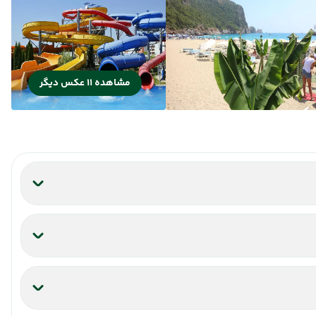
مشاهده 11 عکس دیگر
 فضای باز
سشوار
پذیرش 24 ساعته
یخچال