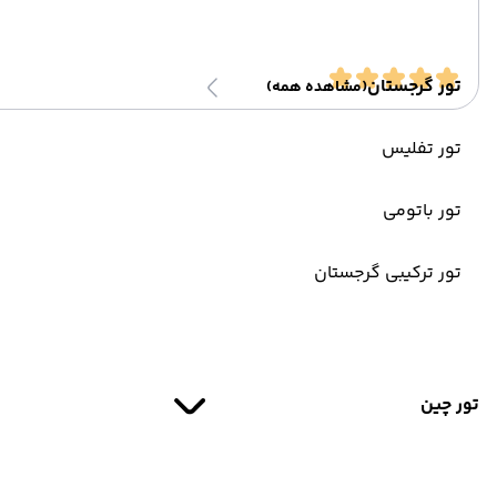
تور گرجستان
(مشاهده همه)
تور تفلیس
تور باتومی
تور ترکیبی گرجستان
تور چین