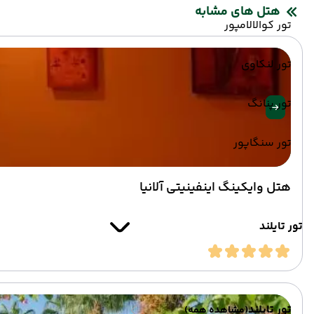
هتل های مشابه
تور کوالالامپور
تور لنکاوی
تور پنانگ
تور سنگاپور
هتل وایکینگ اینفینیتی آلانیا
تور تایلند
تور تایلند
(مشاهده همه)