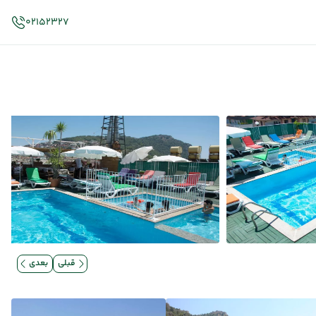
02152327
قبلی
بعدی