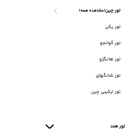
تور چین
(مشاهده همه)
تور پکن
تور گوانجو
تور هانگژو
تور شانگهای
تور ترکیبی چین
تور هند