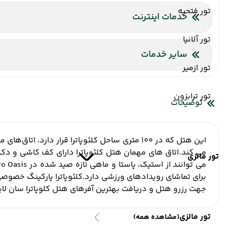
تور فتحیه
خدمات اینترنت
اینترنت بیسیم رایگان در لابی
اینترنت بیسیم رایگان در اتا
تور آلانیا
سایر خدمات
تور ازمیر
شاتل فرودگاه
آسانسور
تور ترابزون
توضیحات
این هتل که در 100 متری ساحل کلئوپاترا قرار دارد، اتاق‌های مجهز به تهویه مطبوع و استخر دارد.
می کند.
اتاق های مهمان هتل کلئوپاترا دارای کف کاشی و د
تور مالزی
می توانند از استیک، پاستا و ماهی تازه صید شده در Bistro Oasis با تراس دنج خود که بخشی از آن با برگ های نخل پوشیده شده است لذت ببرند.
برای تماشای رویدادهای ورزشی دارد.
کلئوپاترا پارکینگ خصوصی رایگان
جهت رزرو هتل و دریافت بهترین آفرهای هتل کلوپاترا سان لایت
تور مالزی
(مشاهده همه)