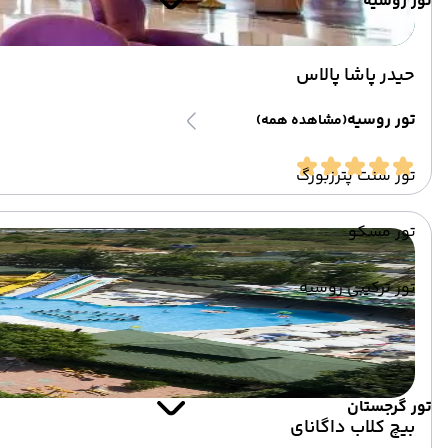
تور روسیه
حیدر پاشا پالاس
تور روسیه
(مشاهده همه)
تور سنت پترزبورگ
تور مسکو
تور ترکیبی روسیه
تور گرجستان
بیچ کلاب داگانای