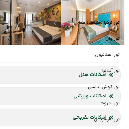
تور ترکیه
(مشاهده همه)
تور وان
تور استانبول
تور آنتالیا
امکانات هتل
رستوران
فروشگاه
خدمات 24 ساعته در اتاق
پارکینگ
خ
تور کوش آداسی
امکانات ورزشی
تور بدروم
استخر سرپوشیده
سونا
امکانات تفریحی
تور مارماریس
سالن بازی کودکان
سالن ماساژ