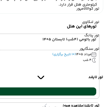
کیلومتری هتل قرار دارد.
تور کوالالامپور
تور لنکاوی
تورهای این هتل
تور پنانگ
تور باتومی (4شب) تابستان 1405
تور سنگاپور
مرداد 1405
(10 تاریخ برگزاری)
4 شب
تور تایلند
تور تایلند
(مشاهده همه)