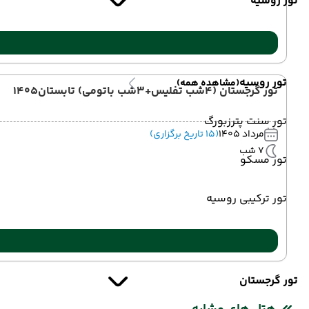
تور روسیه
تور روسیه
(مشاهده همه)
تور گرجستان (4شب تفلیس+3شب باتومی) تابستان1405
تور سنت پترزبورگ
مرداد 1405
(15 تاریخ برگزاری)
7 شب
تور مسکو
تور ترکیبی روسیه
تور گرجستان