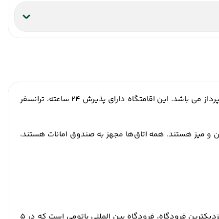
هتل گرند پالاس در باتومی، 700 متر از ساحل باتومی، مناظری از شهر دارد. این هتل 5 ستاره دارای سرویس اتاق و دستگاه خودپرداز می باشد. این اقامتگاه دارای پذیرش 24 ساعته، ترانسفر
ن و میز هستند. همه اتاق‌ها مجهز به صندوق امانات هستند،
بنای یادبود علی و نینو در 3.6 کیلومتری هتل گرند پالاس، در حالی که ایستگاه قطار باتومی در 7.1 کیلومتری این ملک قرار دارد. نزدیکترین فرودگاه، فرودگاه بین المللی باتومی است که در 5