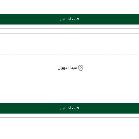
جزییات تور
مبدا: تهران
جزییات تور