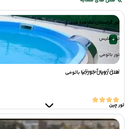
هتل های مشابه
تور گرجستان
(مشاهده همه)
تور تفلیس
تور باتومی
تور ترکیبی گرجستان
هتل رویال جورجیا باتومی
تور چین