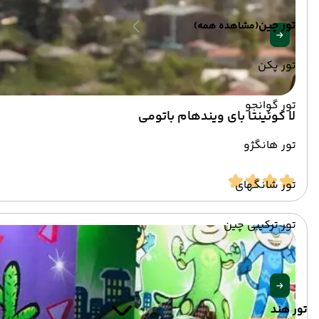
تور چین
(مشاهده همه)
تور پکن
تور گوانجو
لا کوئینتا بای ویندهام باتومی
تور هانگژو
تور شانگهای
تور ترکیبی چین
تور هند