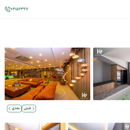
02152327
قبلی
بعدی