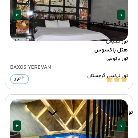
تور گرجستان
(مشاهده همه)
تور تفلیس
هتل باکسوس
تور باتومی
BAXOS YEREVAN
تور ترکیبی گرجستان
2 تور
تور چین