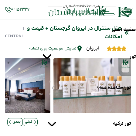
02152327
هتل سنترال در ایروان گرجستان + قیمت و
|
صفحه اصلی
CENTRAL
امکانات
ایروان
نمایش موقعیت روی نقشه
تور
تور
(مشاهده همه)
قبلی
بعدی
تور ترکیه