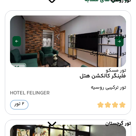
هتل های مشابه
تور روسیه
تور روسیه
(مشاهده همه)
تور سنت پترزبورگ
تور مسکو
فلینگر کالکشن هتل
تور ترکیبی روسیه
HOTEL FELINGER
2 تور
تور گرجستان