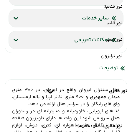
تور فتحیه
اینترنت بیسیم رایگان در لابی
اینترنت بیسیم رایگان در اتاقها
سایر خدمات
تور آلانیا
شاتل فرودگاه
آسانسور
صندوق امانات
تور ازمیر
امکانات تفریحی
سالن ماساژ
تور ترابزون
توضیحات
هتل سنترال ایروان واقع در ایروان، در 300 متری
تور مالزی
میدان جمهوری و 900 متری تئاتر اپرا و باله ارمنستان،
وای فای رایگان را در سراسر هتل ارائه می دهد.
غذاهای اروپایی، خاورمیانه و مدیترانه ای در رستوران
هتل سرو می شود.
این واحدها دارای تلویزیون صفحه
تخت با کانال های ماهواره ای، کتری، دوش، لوازم
تور مالزی
(مشاهده همه)