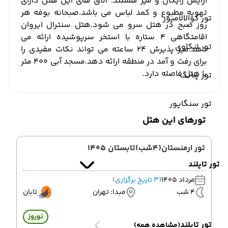
آرایش رایگان و میز هستند.
اتاق های این هتل دارای
تهویه مطبوع و کمد لباس می باشد.
صبحانه بوفه هر
تور کوالالامپور
روز صبح در هتل سرو می شود.
هتل سنترال ایروان
اقامتگاهی 4 ستاره با استخر سرپوشیده ارائه می
تور لنکاوی
دهد.
میز پذیرش 24 ساعته می تواند نکات مفیدی را
برای رفت و آمد در منطقه ارائه دهد.
مسجد آبی 400 متر
با هتل فاصله دارد.
تور پنانگ
تور سنگاپور
تورهای این هتل
تور ارمنستان(4شب)تابستان 1405
تور تایلند
مرداد 1405
(3 تاریخ برگزاری)
4 شب
مبدا: تهران
تابان
نوروز
تور تایلند
(مشاهده همه)