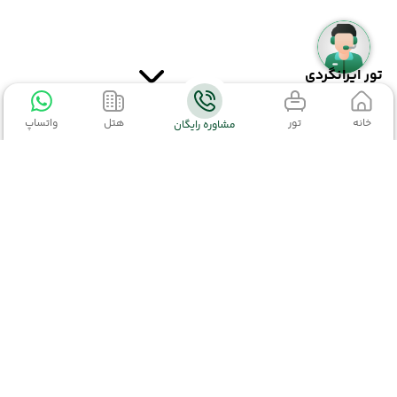
تور ایرانگردی
خانه
تور
هتل
واتساپ
مشاوره رایگان
تور ایرانگردی
(مشاهده همه)
تور چابهار
اطلاعات تماس
تور کیش
تور مشهد
02152327
02191003363
kiyaraseir@gmail.com
تور قشم
تهران-خیابان ولیعصر،ابتدای خیابان مطهری بعد از