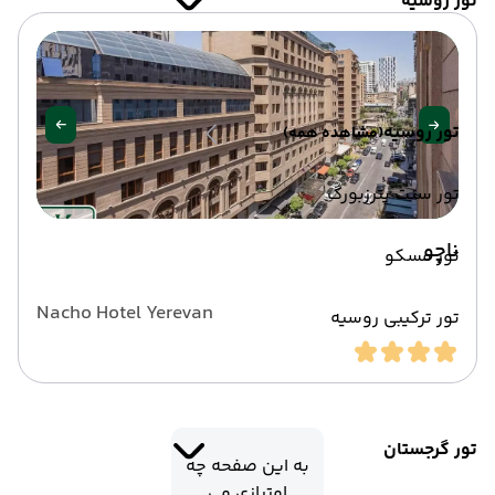
تور روسیه
تور روسیه
(مشاهده همه)
تور سنت پترزبورگ
ناچو
تور مسکو
Nacho Hotel Yerevan
تور ترکیبی روسیه
تور گرجستان
به این صفحه چه
امتیازی می