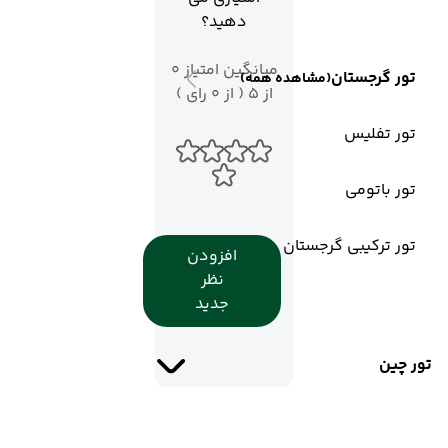
دهید؟
میانگین امتیاز 0
تور گرجستان
(مشاهده همه)
از 5 ( از 0 رای )
تور تفلیس
تور باتومی
تور ترکیبی گرجستان
افزودن
نظر
جدید
تور چین