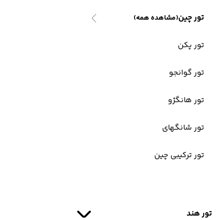
تور چین
(مشاهده همه)
تور پکن
تور گوانجو
تور هانگژو
تور شانگهای
تور ترکیبی چین
تور هند