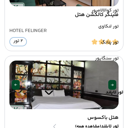
تور کوالالامپور
فلینگر کالکشن هتل
تور لنکاوی
HOTEL FELINGER
2 تور
تور پنانگ
تور سنگاپور
تور تایلند
هتل باکسوس
تور تایلند
(مشاهده همه)