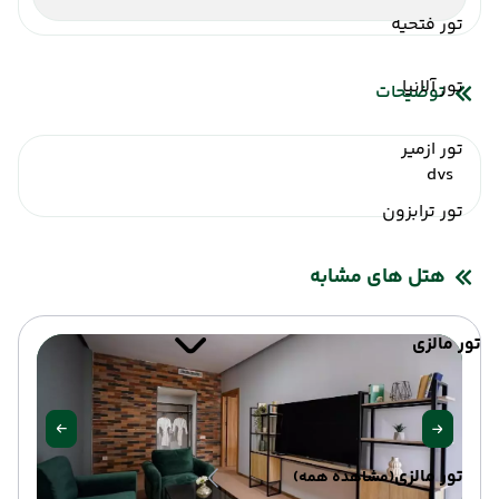
تور فتحیه
شاتل فرودگاه
تور آلانیا
توضیحات
تور ازمیر
dvs
تور ترابزون
هتل های مشابه
تور مالزی
تور مالزی
(مشاهده همه)