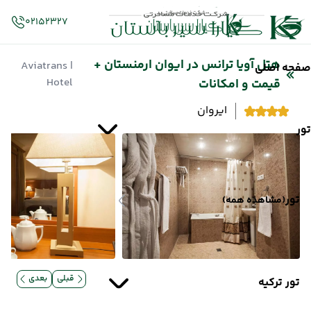
02152327
هتل آویا ترانس در ایوان ارمنستان +
| Aviatrans
صفحه اصلی
Hotel
قیمت و امکانات
ایروان
تور
تور
(مشاهده همه)
قبلی
بعدی
تور ترکیه