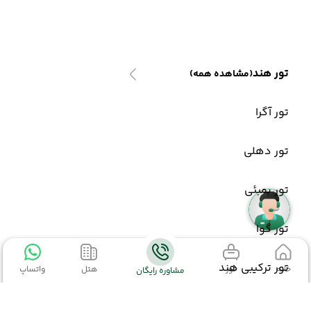
تور هند
(مشاهده همه)
تور آگرا
تور دهلی
تور بمبئی
تور گوا
تور ترکیبی هند
خانه
تور
هتل
واتساپ
مشاوره رایگان