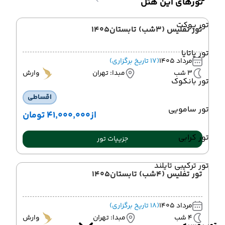
تورهای این هتل
تور پوکت
تور تفلیس (3شب) تابستان1405
تور پاتایا
مرداد 1405
(17 تاریخ برگزاری)
3 شب
مبدا: تهران
وارش
تور بانکوک
اقساطی
تور سامویی
از
۴۱٬۰۰۰٬۰۰۰ تومان
تور کرابی
جزییات تور
تور ترکیبی تایلند
تور تفلیس (4شب) تابستان1405
مرداد 1405
(18 تاریخ برگزاری)
4 شب
مبدا: تهران
وارش