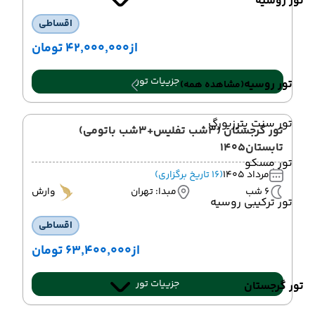
تور روسیه
اقساطی
از
۴۲٬۰۰۰٬۰۰۰ تومان
جزییات تور
تور روسیه
(مشاهده همه)
تور سنت پترزبورگ
تور گرجستان (3شب تفلیس+3شب باتومی)
تابستان1405
تور مسکو
مرداد 1405
(16 تاریخ برگزاری)
6 شب
مبدا: تهران
وارش
تور ترکیبی روسیه
اقساطی
از
۶۳٬۴۰۰٬۰۰۰ تومان
جزییات تور
تور گرجستان