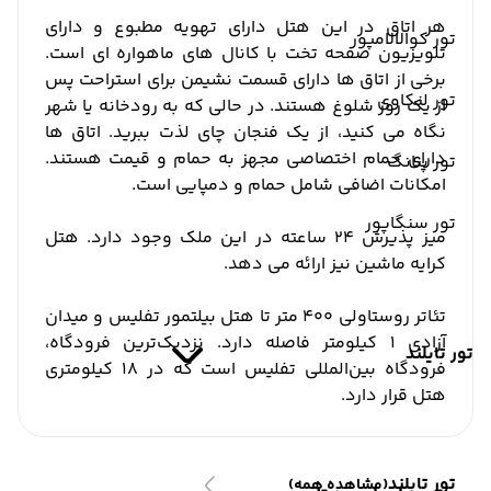
هر اتاق در این هتل دارای تهویه مطبوع و دارای
تور کوالالامپور
تلویزیون صفحه تخت با کانال های ماهواره ای است.
برخی از اتاق ها دارای قسمت نشیمن برای استراحت پس
تور لنکاوی
از یک روز شلوغ هستند. در حالی که به رودخانه یا شهر
نگاه می کنید، از یک فنجان چای لذت ببرید. اتاق ها
دارای حمام اختصاصی مجهز به حمام و قیمت هستند.
تور پنانگ
امکانات اضافی شامل حمام و دمپایی است.
تور سنگاپور
میز پذیرش 24 ساعته در این ملک وجود دارد. هتل
کرایه ماشین نیز ارائه می دهد.
تئاتر روستاولی 400 متر تا هتل بیلتمور تفلیس و میدان
آزادی 1 کیلومتر فاصله دارد. نزدیک‌ترین فرودگاه،
تور تایلند
فرودگاه بین‌المللی تفلیس است که در ۱۸ کیلومتری
هتل قرار دارد.
تور تایلند
(مشاهده همه)