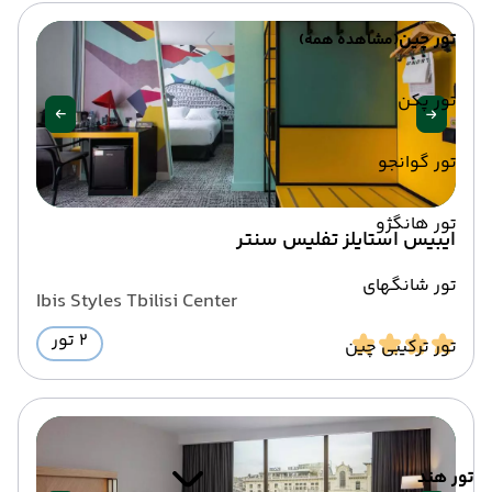
تور چین
(مشاهده همه)
تور پکن
تور گوانجو
تور هانگژو
ایبیس استایلز تفلیس سنتر
تور شانگهای
Ibis Styles Tbilisi Center
2 تور
تور ترکیبی چین
تور هند