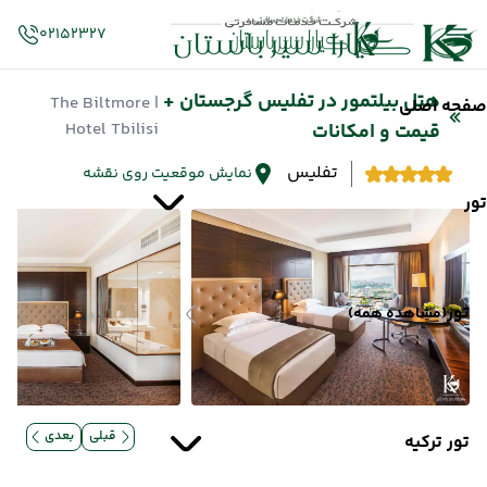
02152327
هتل بیلتمور در تفلیس گرجستان +
| The Biltmore
صفحه اصلی
Hotel Tbilisi
قیمت و امکانات
تفلیس
نمایش موقعیت روی نقشه
تور
تور
(مشاهده همه)
قبلی
بعدی
تور ترکیه