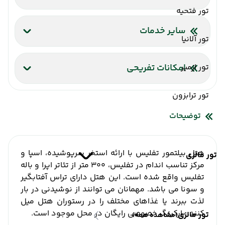
تور فتحیه
اینترنت بیسیم رایگان در لابی
اینترنت بیسیم رایگان در اتاقها
سایر خدمات
تور آلانیا
شاتل فرودگاه
آسانسور
صندوق امانات
تور ازمیر
امکانات تفریحی
سالن ماساژ
تور ترابزون
توضیحات
هتل بیلتمور تفلیس با ارائه استخر سرپوشیده، اسپا و
تور مالزی
مرکز تناسب اندام در تفلیس، 300 متر از تئاتر اپرا و باله
تفلیس واقع شده است. این هتل دارای تراس آفتابگیر
و سونا می باشد. مهمانان می توانند از نوشیدنی در بار
لذت ببرند یا غذاهای مختلف را در رستوران هتل میل
کنند. پارکینگ خصوصی رایگان در محل موجود است.
تور مالزی
(مشاهده همه)