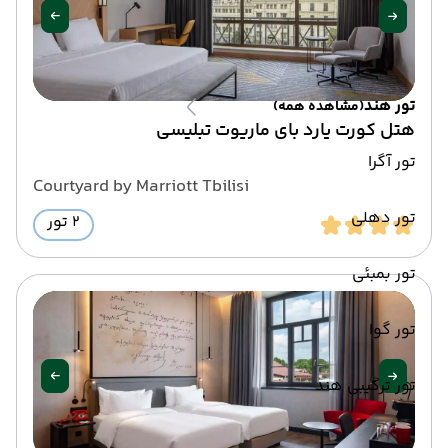
تور هند
(مشاهده همه)
هتل کورت یارد بای ماریوت تبلیسی
تور آگرا
Courtyard by Marriott Tbilisi
تور دهلی
2 تور
تور بمبئی
تور گوا
تور ترکیبی هند