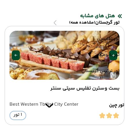
هتل های مشابه
تور گرجستان
(مشاهده همه)
تور تفلیس
تور باتومی
تور ترکیبی گرجستان
بست وسترن تفلیس سیتی سنتر
Best Western Tbilisi City Center
تور چین
1 تور