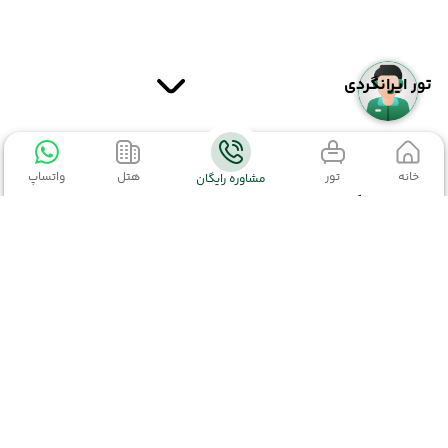
تور ایرانگردی
خانه
تور
هتل
واتساپ
مشاوره رایگان
تور ایرانگردی
(مشاهده همه)
تور چابهار
تور کیش
اطلاعات تماس
تور مشهد
02152327
تور قشم
02191003363