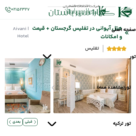
02152327
هتل آیوانی در تفلیس گرجستان + قیمت
| Aivani
صفحه اصلی
Hotel
و امکانات
تفلیس
تور
تور
(مشاهده همه)
قبلی
بعدی
تور ترکیه