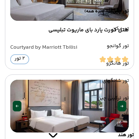
تور چین
(مشاهده همه)
تور پکن
هتل کورت یارد بای ماریوت تبلیسی
تور گوانجو
Courtyard by Marriott Tbilisi
2 تور
تور هانگژو
تور شانگهای
تور ترکیبی چین
تور هند