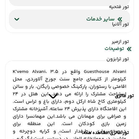
تور فتحیه
اینترنت بیسیم رایگان در لابی
سایر خدمات
تور آلانیا
شاتل فرودگاه
تور ازمیر
توضیحات
تور ترابزون
Guesthouse Alvani واقع در K'vemo Alvani، 3.5
کیلومتر از کلیسای جامع سنت جورج آلاوردی، محل
اقامتی با رستوران، پارکینگ خصوصی رایگان، بار و سالن
استراحت مشترک را ارائه می دهد.
این هتل در 24
تور مالزی
کیلومتری کاخ شاه ارکل دوم، دارای باغ و تراس است.
این اقامتگاه دارای پذیرش 24 ساعته، آشپزخانه مشترک
و صرافی برای مهمانان می باشد.
این مهمانسرا دارای
زمین بازی کودکان است.
این منطقه برای
دوچرخه‌سواری پرطرفدار است، و کرایه دوچرخه و
تور مالزی
(مشاهده همه)
ماشین در مهمانخانه الوانی در دسترس است.
ارگ گرمی