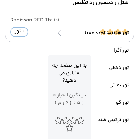
هتل رادیسون رد تفلیس
Radisson RED Tbilisi
1 تور
تور هند
(مشاهده همه)
تور آگرا
به این صفحه چه
تور دهلی
امتیازی می
دهید؟
تور بمبئی
میانگین امتیاز 0
تور گوا
از 5 ( از 0 رای )
تور ترکیبی هند