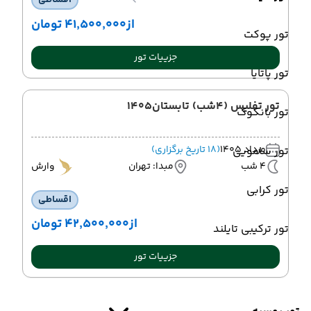
اقساطی
از
۴۱٬۵۰۰٬۰۰۰ تومان
تور پوکت
جزییات تور
تور پاتایا
تور تفلیس (4شب) تابستان1405
تور بانکوک
مرداد 1405
(18 تاریخ برگزاری)
تور سامویی
4 شب
مبدا: تهران
وارش
تور کرابی
اقساطی
از
۴۲٬۵۰۰٬۰۰۰ تومان
تور ترکیبی تایلند
جزییات تور