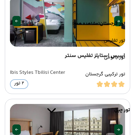
تور گرجستان
(مشاهده همه)
تور تفلیس
ایبیس استایلز تفلیس سنتر
تور باتومی
Ibis Styles Tbilisi Center
تور ترکیبی گرجستان
2 تور
تور چین