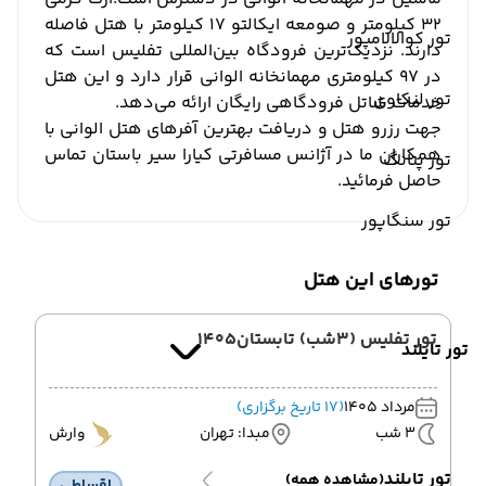
32 کیلومتر و صومعه ایکالتو 17 کیلومتر با هتل فاصله
تور کوالالامپور
دارند.
نزدیک‌ترین فرودگاه بین‌المللی تفلیس است که
در 97 کیلومتری مهمانخانه الوانی قرار دارد و این هتل
تور لنکاوی
خدمات شاتل فرودگاهی رایگان ارائه می‌دهد.
جهت رزرو هتل و دریافت بهترین آفرهای هتل الوانی با
همکاران ما در آژانس مسافرتی کیارا سیر باستان تماس
تور پنانگ
حاصل فرمائید.
تور سنگاپور
تورهای این هتل
تور تفلیس (3شب) تابستان1405
تور تایلند
مرداد 1405
(17 تاریخ برگزاری)
3 شب
مبدا: تهران
وارش
تور تایلند
(مشاهده همه)