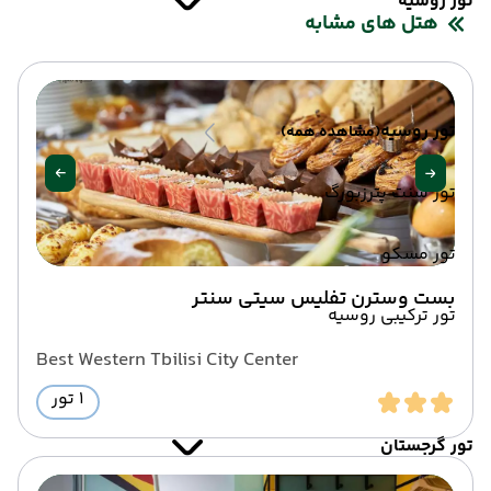
تور روسیه
هتل های مشابه
تور روسیه
(مشاهده همه)
تور سنت پترزبورگ
تور مسکو
بست وسترن تفلیس سیتی سنتر
تور ترکیبی روسیه
Best Western Tbilisi City Center
1 تور
تور گرجستان