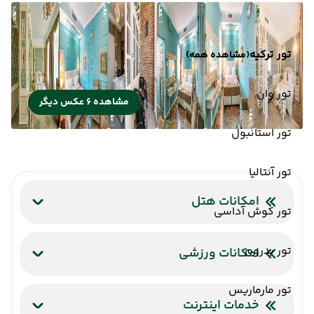
تور ترکیه
(مشاهده همه)
تور وان
مشاهده 6 عکس دیگر
تور استانبول
تور آنتالیا
امکانات هتل
تور کوش آداسی
رستوران
پارکینگ
بار
پارکینگ
تور بدروم
امکانات ورزشی
اجاره دوچرخه
تور مارماریس
خدمات اینترنت