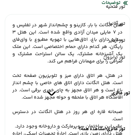
توضیحات
تور فتحیه
تور آلانیا
هتل الگانت با بار، کازینو و چشم‌انداز شهر در تفلیس و
در ۷ مایلی میدان آزادی واقع شده است. این هتل 3
ستاره دارای باغ، اتاق‌هایی با تهویه مطبوع با وای‌فای
تور ازمیر
رایگان، هر کدام دارای حمام اختصاصی است. این ملک
یک آشپزخانه مشترک، یک سالن استراحت مشترک و
تور ترابزون
صرافی را برای مهمانان فراهم می کند.
در هتل، هر اتاق دارای میز و تلویزیون صفحه تخت
است. هتل الگانت دارای اتاق های خاصی با چشم انداز
باغ است و هر اتاق مجهز به چای خوری برقی است. در
تور مالزی
اقامتگاه هر اتاق با ملحفه و حوله مجهز شده است.
صبحانه قاره ای هر روز در هتل الگانت در دسترس
است.
عقب این ساختمان سوپرمارکت و داروخانه وجود دارد.
تور مالزی
(مشاهده همه)
هتل دارای زمین بازی است. اجاره تجهیزات اسکی، اجاره