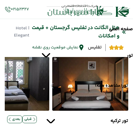
02152327
هتل الگانت در تفلیس گرجستان + قیمت
| Hotel
صفحه اصلی
Elegant
و امکانات
تفلیس
نمایش موقعیت روی نقشه
تور
تور
(مشاهده همه)
قبلی
بعدی
تور ترکیه