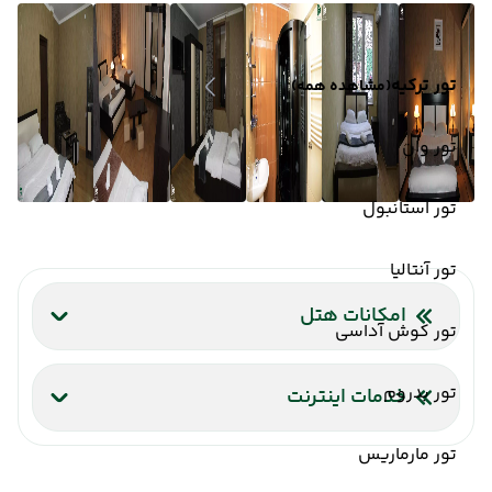
تور ترکیه
(مشاهده همه)
تور وان
تور استانبول
تور آنتالیا
امکانات هتل
تور کوش آداسی
تلویزیون کابلی/ماهواره‌ای
پارکینگ
سشوار
تور بدروم
خدمات اینترنت
اینترنت بیسیم رایگان در اتاقها
تور مارماریس