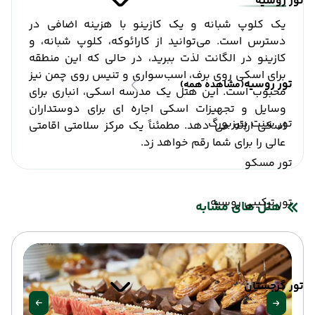
تور روسیه
یک کلوپ شبانه و یک کازینو با هزینه اضافی در
دسترس است. می‌توانید از کارائوکه، کلوپ شبانه، و
کازینو در الگانت لذت ببرید، در حالی که این منطقه
برای اسکی روی برف، اسب‌سواری و تنیس روی چمن نیز
تور روسیه
(مشاهده همه)
محبوب است. این هتل یک مدرسه اسکی، انباری برای
وسایل و تجهیزات اسکی اجاره ای برای دوستداران
تور سنت پترزبورگ
اسکی ارائه می دهد. مطمئناً یک مرکز سلامتی اقامتی
عالی را برای شما رقم خواهد زد.
تور مسکو
تور ترکیبی روسیه
هتل های مشابه
تور گرجستان