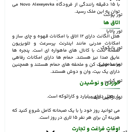
با 15 دقیقه رانندگی از فرودگاه Novo Alexeyevka می
توان به این ملک رسید.
تور پوکت
اتاق ها
تور پاتایا
هتل الگانت دارای 12 اتاق با امکانات قهوه و چای ساز و
امکانات مدرنی مانند اینترنت پرسرعت و تلویزیون
تور بانکوک
صفحه تخت با کانال های ماهواره ای است. پنجره ها
عایق صدا نیز هستند. حمام ها دارای امکانات رفاهی
تور سامویی
مانند خشک کن و ملحفه های حمام هستند و همچنین
دارای یک بیت، وان و دوش هستند.
تور کرابی
خوردن و نوشیدن
بار هتل دارای بیلیارد و کارائوکه است.
تور ترکیبی تایلند
می توانید روز خود را با یک صبحانه کامل شروع کنید که
هزینه آن برای هر نفر 15 لاری در روز است.
اوقات فراغت و تجارت