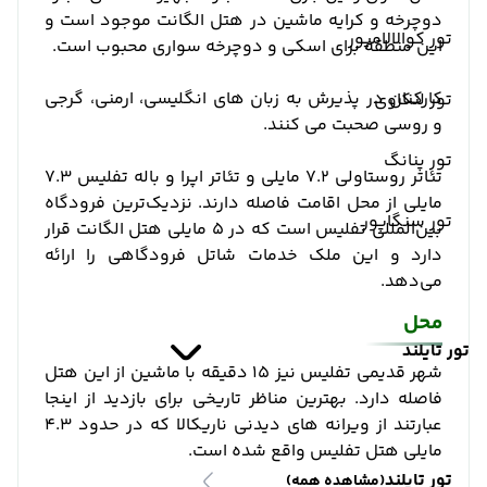
دوچرخه و کرایه ماشین در هتل الگانت موجود است و
تور کوالالامپور
این منطقه برای اسکی و دوچرخه سواری محبوب است.
کارکنان در پذیرش به زبان های انگلیسی، ارمنی، گرجی
تور لنکاوی
و روسی صحبت می کنند.
تور پنانگ
تئاتر روستاولی 7.2 مایلی و تئاتر اپرا و باله تفلیس 7.3
مایلی از محل اقامت فاصله دارند. نزدیک‌ترین فرودگاه
تور سنگاپور
بین‌المللی تفلیس است که در 5 مایلی هتل الگانت قرار
دارد و این ملک خدمات شاتل فرودگاهی را ارائه
می‌دهد.
محل
تور تایلند
شهر قدیمی تفلیس نیز 15 دقیقه با ماشین از این هتل
فاصله دارد. بهترین مناظر تاریخی برای بازدید از اینجا
عبارتند از ویرانه های دیدنی ناریکالا که در حدود 4.3
مایلی هتل تفلیس واقع شده است.
تور تایلند
(مشاهده همه)