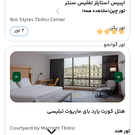
ایبیس استایلز تفلیس سنتر
تور چین
(مشاهده همه)
Ibis Styles Tbilisi Center
تور پکن
2 تور
تور گوانجو
تور هانگژو
تور شانگهای
تور ترکیبی چین
هتل کورت یارد بای ماریوت تبلیسی
Courtyard by Marriott Tbilisi
تور هند