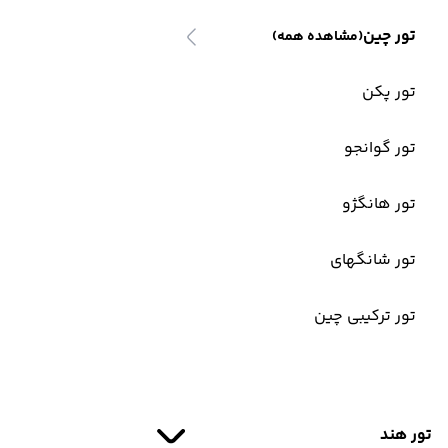
تور چین
(مشاهده همه)
تور پکن
تور گوانجو
تور هانگژو
تور شانگهای
تور ترکیبی چین
تور هند