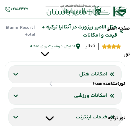
02152327
هتل الامیر ریزورت در آنتالیا ترکیه +
| Elamir Resort
صفحه اصلی
Hotel
قیمت و امکانات
آنتالیا
نمایش موقعیت روی نقشه
تور
امکانات هتل
تور
(مشاهده همه)
رستوران
تلویزیون کابلی/ماهواره‌ای
رستوران فضای باز
پارکینگ
رستوران
مینی بار
امکانات ورزشی
استخر سرباز
خدمات اینترنت
تور ترکیه
کافی نت
اینترنت بیسیم رایگان در لابی