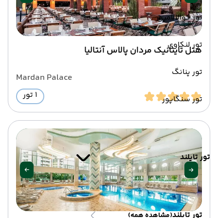
تور کوالالامپور
تور لنکاوی
هتل تایتانیک مردان پالاس آنتالیا
تور پنانگ
Mardan Palace
1 تور
تور سنگاپور
تور تایلند
تور تایلند
(مشاهده همه)