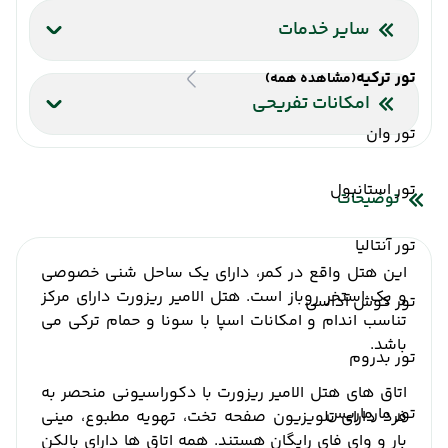
اینترنت بیسیم رایگان در اتاقها
سایر خدمات
شاتل فرودگاه
آسانسور
صندوق امانات
تور ترکیه
(مشاهده همه)
امکانات تفریحی
تور وان
سالن ماساژ
حمام ترکی
تور استانبول
توضیحات
تور آنتالیا
این هتل واقع در کمر، دارای یک ساحل شنی خصوصی
و یک استخر روباز است. هتل الامیر ریزورت دارای مرکز
تور کوش آداسی
تناسب اندام و امکانات اسپا با سونا و حمام ترکی می
باشد.
تور بدروم
اتاق های هتل الامیر ریزورت با دکوراسیونی منحصر به
تور مارماریس
فرد دارای تلویزیون صفحه تخت، تهویه مطبوع، مینی
بار و وای فای رایگان هستند. همه اتاق ها دارای بالکن