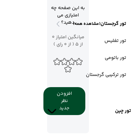
به این صفحه چه
امتیازی می
دهید؟
تور گرجستان
(مشاهده همه)
میانگین امتیاز 0
تور تفلیس
از 5 ( از 0 رای )
تور باتومی
تور ترکیبی گرجستان
افزودن
نظر
جدید
تور چین