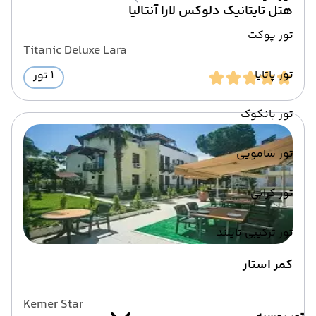
هتل تایتانیک دلوکس لارا آنتالیا
تور پوکت
Titanic Deluxe Lara
تور پاتایا
1 تور
تور بانکوک
تور سامویی
تور کرابی
تور ترکیبی تایلند
کمر استار
Kemer Star