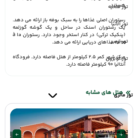
هستند.
تور فتحیه
رستوران اصلی غذاها را به سبک بوفه باز ارائه می دهد.
تور آلانیا
یک رستوران اسنک در ساحل و یک گوشه گوزلمه
(پنکیک ترکی) در کنار استخر وجود دارد. رستوران à la
تور ازمیر
carte غذاهای دریایی ارائه می دهد.
مرکز شهر کمر 2.5 کیلومتر از هتل فاصله دارد. فرودگاه
تور ترابزون
آنتالیا 90 کیلومتر فاصله دارد.
هتل های مشابه
تور مالزی
تور مالزی
(مشاهده همه)